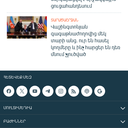
ցուցահանդեսում
ՏԱՐԱԾԱՇՐՋԱՆ
Վաշինգտոնյան
գագաթնաժողովից մեկ
տարի անց. ուր են հասել
կողմերը և ինչ հարցեր են դեռ
մնում չլուծված
ՀԵՏԵՎԵՔ ՄԵԶ
ՄՈՒԼՏԻՄԵԴԻԱ
ԲԱԺԻՆՆԵՐ