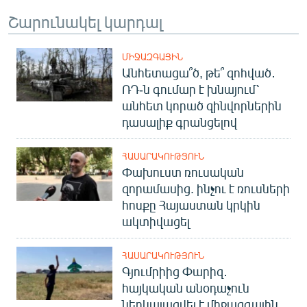
Շարունակել կարդալ
ՄԻՋԱԶԳԱՅԻՆ
Անհետացա՞ծ, թե՞ զոհված․
ՌԴ-ն գումար է խնայում՝
անհետ կորած զինվորներին
դասալիք գրանցելով
ՀԱՍԱՐԱԿՈՒԹՅՈՒՆ
Փախուստ ռուսական
զորամասից. ինչու է ռուսների
հոսքը Հայաստան կրկին
ակտիվացել
ՀԱՍԱՐԱԿՈՒԹՅՈՒՆ
Գյումրիից Փարիզ․
հայկական անօդաչուն
ներկայացվել է միջազգային