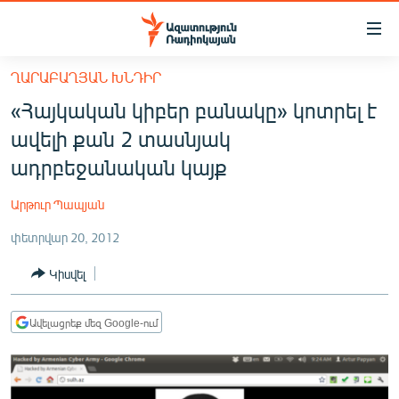
Մատչելիության
հղումներ
Անցնել
ՂԱՐԱԲԱՂՅԱՆ ԽՆԴԻՐ
հիմնական
ԱԶԱՏՈՒԹՅՈՒՆ TV
«Հայկական կիբեր բանակը» կոտրել է
բովանդակությանը
ՀԱՅԱՍՏԱՆ
Անցնել
ավելի քան 2 տասնյակ
հիմնական
ՔԱՂԱՔԱԿԱՆ
ադրբեջանական կայք
մենյուին
ԸՆՏՐՈՒԹՅՈՒՆՆԵՐ 2026
Որոնում
Արթուր Պապյան
ԻՐԱՎՈՒՆՔ
փետրվար 20, 2012
ՀԱՍԱՐԱԿՈՒԹՅՈՒՆ
Կիսվել
ՏՆՏԵՍՈՒԹՅՈՒՆ
ՂԱՐԱԲԱՂ
Ավելացրեք մեզ Google-ում
ՊԱՏԵՐԱԶՄԻ 6 ՇԱԲԱԹՆԵՐԸ
ՏԱՐԱԾԱՇՐՋԱՆ