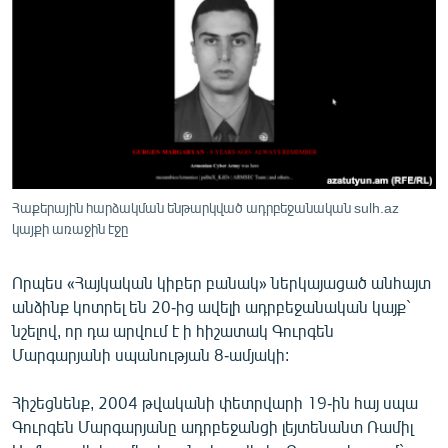
ՄԻՋԱԶԳԱՅԻՆ
ՄՇԱԿՈՒՅԹ
ՍՊՈՐՏ
ՄԵԿՆԱԲԱՆՈՒԹՅՈՒՆ
ՏՏ ԵՒ ԻՆՏԵՐՆԵՏ
ԿՈՐՈՆԱՎԻՐՈՒՍ
Հաքերային հարձակման ենթարկված ադրբեջանական sulh.az
կայքի առաջին էջը
ԱՐԽԻՎ
ՏԵՍԱՆՅՈՒԹԵՐ
Որպես «Հայկական կիբեր բանակ» ներկայացած անհայտ
ԲԱՆԱՎԵՃ
անձինք կոտրել են 20-ից ավելի ադրբեջանական կայք`
նշելով, որ դա արվում է ի հիշատակ Գուրգեն
ՁԳՏԵԼՈՎ ԼԱՎԱԳՈՒՅՆԻՆ
Մարգարյանի սպանության 8-ամյակի:
ՓՈԴՔԱՍԹ
Հիշեցնենք, 2004 թվականի փետրվարի 19-ին հայ սպա
Գուրգեն Մարգարյանը ադրբեջանցի լեյտենանտ Ռամիլ
Հայերեն