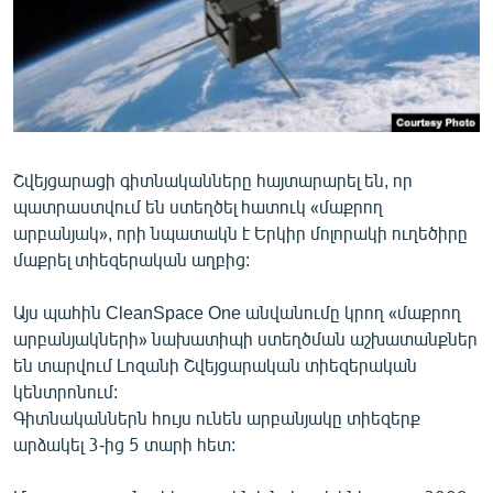
ՄԻՋԱԶԳԱՅԻՆ
ՄՇԱԿՈՒՅԹ
ՍՊՈՐՏ
ՄԵԿՆԱԲԱՆՈՒԹՅՈՒՆ
ՏՏ ԵՒ ԻՆՏԵՐՆԵՏ
Շվեյցարացի գիտնականները հայտարարել են, որ
պատրաստվում են ստեղծել հատուկ «մաքրող
ԿՈՐՈՆԱՎԻՐՈՒՍ
արբանյակ», որի նպատակն է Երկիր մոլորակի ուղեծիրը
ԱՐԽԻՎ
մաքրել տիեզերական աղբից:
ՏԵՍԱՆՅՈՒԹԵՐ
Այս պահին CleanSpace One անվանումը կրող «մաքրող
ԲԱՆԱՎԵՃ
արբանյակների» նախատիպի ստեղծման աշխատանքներ
են տարվում Լոզանի Շվեյցարական տիեզերական
ՁԳՏԵԼՈՎ ԼԱՎԱԳՈՒՅՆԻՆ
կենտրոնում:
ՓՈԴՔԱՍԹ
Գիտնականներն հույս ունեն արբանյակը տիեզերք
արձակել 3-ից 5 տարի հետ:
Հայերեն