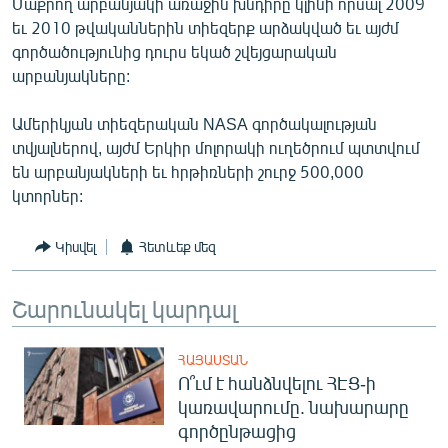
Մաքրող արբանյակի առաջին խնդիրը կլինի որսալ 2009
English
եւ 2010 թվականներին տիեզերք արձակված եւ այժմ
գործածությունից դուրս եկած շվեյցարական
Русский
արբանյակները:
ՀԵՏԵՎԵՔ ՄԵԶ
Ամերիկյան տիեզերական NASA գործակալության
տվյալներով, այժմ Երկիր մոլորակի ուղեծրում պտտվում
են արբանյակների եւ հրթիռների շուրջ 500,000
կտորներ:
«Ազատության» բոլոր կայքերը
Կիսվել
Հետևեք մեզ
Շարունակել կարդալ
ՀԱՅԱՍՏԱՆ
Ո՞ւմ է հանձնվելու ՀԷՑ-ի
կառավարումը. նախարարը
գործընթացից