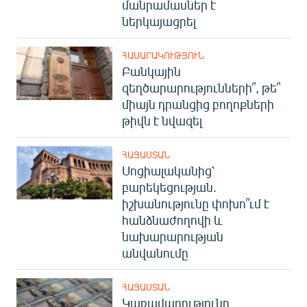
մանրամասներ է
ներկայացրել
ՀԱՍԱՐԱԿՈՒԹՅՈՒՆ
Բանկային
զեղծարարությունների՞, թե՞
միայն դրանցից բողոքների
թիվն է նվազել
ՀԱՅԱՍՏԱՆ
Սոցիալականից՝
բարեկեցության.
իշխանությունը փոխո՞ւմ է
հանձնաժողովի և
նախարարության
անվանումը
ՀԱՅԱՍՏԱՆ
Կառավարությունը