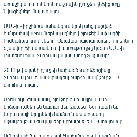
առաջիկա տարիներին դաշնային բյուջեի դեֆիցիտը
ՄԻՋԱԶԳԱՅԻՆ
նվազեցնելու նպատակով:
ՄՇԱԿՈՒՅԹ
ԱՄՆ-ի Վիրջինիա նահանգում երեկ անցկացված
ՍՊՈՐՏ
հանրահավաքում ներկայացնելով բյուջեի նախագծի
ՄԵԿՆԱԲԱՆՈՒԹՅՈՒՆ
հիմնական դրույթները` Օբաման հայտարարել է, որ երկրի
գլխավոր ֆինանսական փաստաթուղթը կօգնի ԱՄՆ-ի
ՏՏ ԵՒ ԻՆՏԵՐՆԵՏ
տնտեսության շարունակական առողջացմանը:
ԿՈՐՈՆԱՎԻՐՈՒՍ
2013 թվականի բյուջեի նախագծում դեֆիցիտը
ԱՐԽԻՎ
շարունակում է աննախադեպ բարձր մնալ` շուրջ 1.3
ՏԵՍԱՆՅՈՒԹԵՐ
տրիլիոն դոլար:
ԲԱՆԱՎԵՃ
Միեւնույն ժամանակ, բյուջեի ծախսային մասի
ՁԳՏԵԼՈՎ ԼԱՎԱԳՈՒՅՆԻՆ
կրճատումներ են կատարվել: Այսպես` Եվրոպայի եւ
Եվրասիայի երկրների համար նախատեսվող
ՓՈԴՔԱՍԹ
աջակցության ծավալները կրճատվել են 18 տոկոսով:
Հայերեն
Ամերիկայի Հայ դատի հանձնախմբի տեղեկացմամբ,