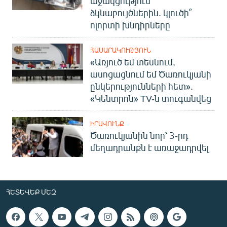
աջակցություն՝
ձկնաբույծներին. կլուծի՞
ոլորտի խնդիրները
ՀԱՍԱՐԱԿՈՒԹՅՈՒՆ
«Առյուծ եմ տեսնում,
ասոցացնում եմ Ծառուկյանի
ընկերությունների հետ».
«Կենտրոն» TV-ն տուգանվեց
ԻՐԱՎՈՒՆՔ
Ծառուկյանին նոր՝ 3-րդ
մեղադրանքն է առաջադրվել
ՀԵՏԵՎԵՔ ՄԵԶ