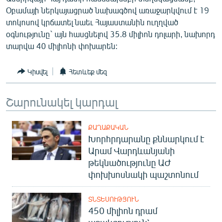
English
Օբամայի ներկայացրած նախագծով առաջարկվում է 19
տոկոսով կրճատել նաեւ Հայաստանին ուղղված
Русский
օգնությունը` այն հասցնելով 35.8 միլիոն դոլարի, նախորդ
տարվա 40 միլիոնի փոխարեն:
ՀԵՏԵՎԵՔ ՄԵԶ
Կիսվել
Հետևեք մեզ
Շարունակել կարդալ
«Ազատության» բոլոր կայքերը
ՔԱՂԱՔԱԿԱՆ
Խորհրդարանը քննարկում է
Արամ Վարդևանյանի
թեկնածությունը ԱԺ
փոխխոսնակի պաշտոնում
ՏՆՏԵՍՈՒԹՅՈՒՆ
450 միլիոն դրամ