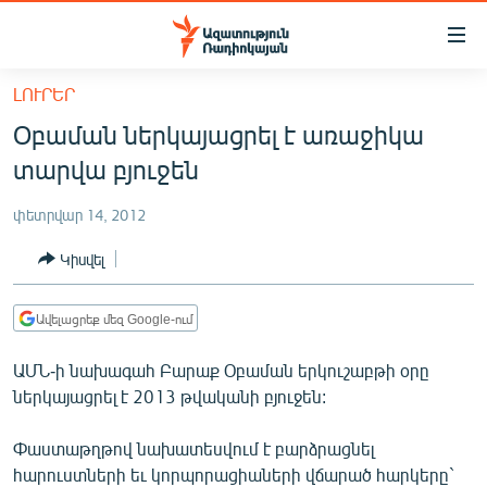
Մատչելիության
հղումներ
Անցնել
ԼՈՒՐԵՐ
հիմնական
ԱԶԱՏՈՒԹՅՈՒՆ TV
Օբաման ներկայացրել է առաջիկա
բովանդակությանը
ՀԱՅԱՍՏԱՆ
Անցնել
տարվա բյուջեն
հիմնական
ՔԱՂԱՔԱԿԱՆ
մենյուին
փետրվար 14, 2012
ԸՆՏՐՈՒԹՅՈՒՆՆԵՐ 2026
Որոնում
Կիսվել
ԻՐԱՎՈՒՆՔ
ՀԱՍԱՐԱԿՈՒԹՅՈՒՆ
Ավելացրեք մեզ Google-ում
ՏՆՏԵՍՈՒԹՅՈՒՆ
ԱՄՆ-ի նախագահ Բարաք Օբաման երկուշաբթի օրը
ՂԱՐԱԲԱՂ
ներկայացրել է 2013 թվականի բյուջեն:
ՊԱՏԵՐԱԶՄԻ 6 ՇԱԲԱԹՆԵՐԸ
Փաստաթղթով նախատեսվում է բարձրացնել
ՏԱՐԱԾԱՇՐՋԱՆ
հարուստների եւ կորպորացիաների վճարած հարկերը`