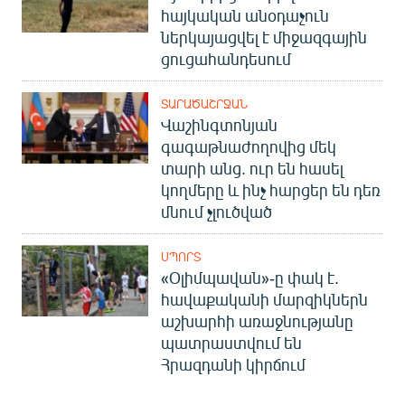
հայկական անօդաչուն
English
ներկայացվել է միջազգային
Русский
ցուցահանդեսում
ՀԵՏԵՎԵՔ ՄԵԶ
ՏԱՐԱԾԱՇՐՋԱՆ
Վաշինգտոնյան
գագաթնաժողովից մեկ
տարի անց. ուր են հասել
կողմերը և ինչ հարցեր են դեռ
մնում չլուծված
«Ազատության» բոլոր կայքերը
ՍՊՈՐՏ
«Օլիմպավան»-ը փակ է.
հավաքականի մարզիկներն
աշխարհի առաջնությանը
պատրաստվում են
Հրազդանի կիրճում