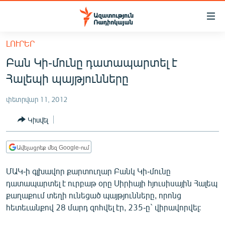
Մատչելիության
հղումներ
Անցնել
ԼՈՒՐԵՐ
հիմնական
ԱԶԱՏՈՒԹՅՈՒՆ TV
Բան Կի-մունը դատապարտել է
բովանդակությանը
ՀԱՅԱՍՏԱՆ
Անցնել
Հալեպի պայթյունները
հիմնական
ՔԱՂԱՔԱԿԱՆ
մենյուին
փետրվար 11, 2012
ԸՆՏՐՈՒԹՅՈՒՆՆԵՐ 2026
Որոնում
Կիսվել
ԻՐԱՎՈՒՆՔ
ՀԱՍԱՐԱԿՈՒԹՅՈՒՆ
Ավելացրեք մեզ Google-ում
ՏՆՏԵՍՈՒԹՅՈՒՆ
ՄԱԿ-ի գլխավոր քարտուղար Բանկ Կի-մունը
ՂԱՐԱԲԱՂ
դատապարտել է ուրբաթ օրը Սիրիայի հյուսիսային Հալեպ
քաղաքում տեղի ունեցած պայթյունները, որոնց
ՊԱՏԵՐԱԶՄԻ 6 ՇԱԲԱԹՆԵՐԸ
հետեւանքով 28 մարդ զոհվել էր, 235-ը` վիրավորվել:
ՏԱՐԱԾԱՇՐՋԱՆ