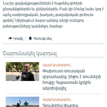
Նա իր ցավակցություններն է հայտնել զոհերի
ՄԻՋԱԶԳԱՅԻՆ
ընտանիքներին եւ ընկերներին: Բան կի-Մունը նաեւ կոչ է
ՄՇԱԿՈՒՅԹ
արել «ամբողջական, խաղաղ, քաղակական լուծում»
գտնել` Սիրիայում մարտ ամսից տեղի ունեցող
ՍՊՈՐՏ
բռնությունները կանխելու համար:
ՄԵԿՆԱԲԱՆՈՒԹՅՈՒՆ
ՏՏ ԵՒ ԻՆՏԵՐՆԵՏ
Կիսվել
Հետևեք մեզ
ԿՈՐՈՆԱՎԻՐՈՒՍ
Շարունակել կարդալ
ԱՐԽԻՎ
ՏԵՍԱՆՅՈՒԹԵՐ
ՀԱՍԱՐԱԿՈՒԹՅՈՒՆ
Փախուստ ռուսական
ԲԱՆԱՎԵՃ
զորամասից. ինչու է ռուսների
ՁԳՏԵԼՈՎ ԼԱՎԱԳՈՒՅՆԻՆ
հոսքը Հայաստան կրկին
ակտիվացել
ՓՈԴՔԱՍԹ
ՀԱՍԱՐԱԿՈՒԹՅՈՒՆ
Հայերեն
Գյումրիից Փարիզ․