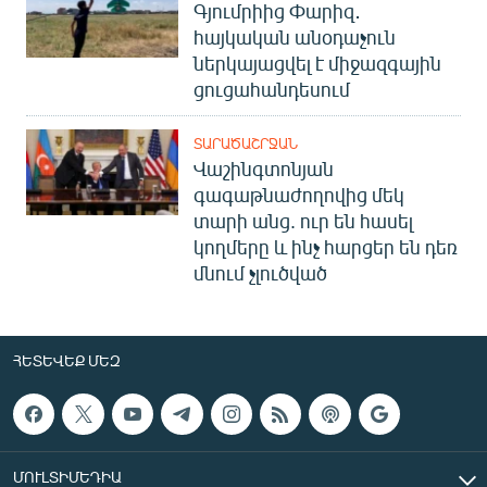
Գյումրիից Փարիզ․
հայկական անօդաչուն
ներկայացվել է միջազգային
ցուցահանդեսում
ՏԱՐԱԾԱՇՐՋԱՆ
Վաշինգտոնյան
գագաթնաժողովից մեկ
տարի անց. ուր են հասել
կողմերը և ինչ հարցեր են դեռ
մնում չլուծված
ՀԵՏԵՎԵՔ ՄԵԶ
ՄՈՒԼՏԻՄԵԴԻԱ