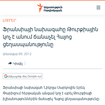
Մատչելիության
հղումներ
Անցնել
ԼՈՒՐԵՐ
հիմնական
ԱԶԱՏՈՒԹՅՈՒՆ TV
Ֆրանսիայի նախագահը Թուրքիային
բովանդակությանը
ՀԱՅԱՍՏԱՆ
Անցնել
կոչ է անում ճանաչել Հայոց
հիմնական
ՔԱՂԱՔԱԿԱՆ
ցեղասպանությունը
մենյուին
ԸՆՏՐՈՒԹՅՈՒՆՆԵՐ 2026
Որոնում
փետրվար 09, 2012
ԻՐԱՎՈՒՆՔ
Կիսվել
ՀԱՍԱՐԱԿՈՒԹՅՈՒՆ
ՏՆՏԵՍՈՒԹՅՈՒՆ
Ավելացրեք մեզ Google-ում
ՂԱՐԱԲԱՂ
Ֆրանսիայի նախագահ Նիկոլա Սարկոզին երեկ
ՊԱՏԵՐԱԶՄԻ 6 ՇԱԲԱԹՆԵՐԸ
Փարիզում հերթական անգամ կոչ է արել Թուրքիայի
իշխանություններին ճանաչել Հայոց ցեղասպանությունը:
ՏԱՐԱԾԱՇՐՋԱՆ