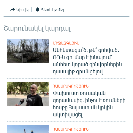
English
Կիսվել
Հետևեք մեզ
Русский
Շարունակել կարդալ
ՀԵՏԵՎԵՔ ՄԵԶ
ՄԻՋԱԶԳԱՅԻՆ
Անհետացա՞ծ, թե՞ զոհված․
ՌԴ-ն գումար է խնայում՝
անհետ կորած զինվորներին
դասալիք գրանցելով
«Ազատության» բոլոր կայքերը
ՀԱՍԱՐԱԿՈՒԹՅՈՒՆ
Փախուստ ռուսական
զորամասից. ինչու է ռուսների
հոսքը Հայաստան կրկին
ակտիվացել
ՀԱՍԱՐԱԿՈՒԹՅՈՒՆ