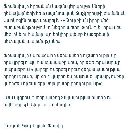
ՄԻՋԱԶԳԱՅԻՆ
Ֆրանսիայի հրեական կազմակերպությունների
ղեկավարների հետ ավանդական ճաշկերույթի ժամանակ
ՄՇԱԿՈՒՅԹ
Սարկոզին հայտարարել է. - «Թուրքիան իրոք մեծ
ՍՊՈՐՏ
քաղաքակրթություն ունեցող պետություն է, եւ իրապես
մեծ լինելու համար այդ երկիրը պետք է առերեսվի
ՄԵԿՆԱԲԱՆՈՒԹՅՈՒՆ
սեփական պատմությանը»:
ՏՏ ԵՒ ԻՆՏԵՐՆԵՏ
Ֆրանսիայի նախագահը ներկաների ուշադրությունը
ԿՈՐՈՆԱՎԻՐՈՒՍ
հրավիրել է այն հանգամանքի վրա, որ եթե Ֆրանսիայի
ԱՐԽԻՎ
տարածքում «կարելի է մերժել որեւէ ցեղասպանության
իրողությունը, մի օր էլ կարող են հայտնվել նրանք, ովքեր
ՏԵՍԱՆՅՈՒԹԵՐ
կմերժեն հրեաների Հոլոկոստի իրողությանը»:
ԲԱՆԱՎԵՃ
«Սա սկզբունքների ամբողջականության խնդիր է», -
ՁԳՏԵԼՈՎ ԼԱՎԱԳՈՒՅՆԻՆ
ավելացրել է Նիկոլա Սարկոզին:
ՓՈԴՔԱՍԹ
Ռուզան Կյուրեղյան, Փարիզ
Հայերեն