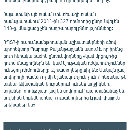
հեռակա բաժիններ, քանի որ դիմորդներն էին քիչ:
Հայաստանի պետական տնտեսագիտական
համալսարանում 2011-ին 327 դիմորդից ընդունվել են
143-ը, մնացածը չեն հաղթահարել քննությունները:
ՀՊՏՀ-ի ուսումնամեթոդական աշխատանքների գծով
պրոռեկտոր Պարույր Քալանթարյանն ասում է, որ իրենց
բուհ հեռակա բաժին ընդունվողները «կամ մրցույթից
դուրս մնացողներն են, կամ նյութական դժվարություններ
ունեցող դիմորդները: Աշխատողները քիչ են: Սակայն լավ
սովորողի համար ոչ մի նշանակություն չունի` հեռակա թե
առկա: Ավատական կուրսերում ունենք աղջիկներ,
տղաներ, որոնք շատ լավ են սովորում` պարտաճանաչ են,
նույնիսկ երբեմն առկայի ուսանողներից էլ լավ, փայլուն
երեխաներ են»: