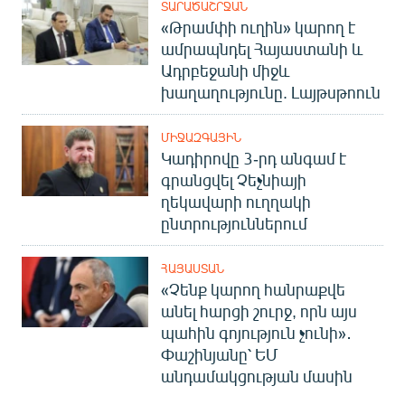
ՏԱՐԱԾԱՇՐՋԱՆ
«Թրամփի ուղին» կարող է
ամրապնդել Հայաստանի և
Ադրբեջանի միջև
խաղաղությունը. Լայթսթոուն
ՄԻՋԱԶԳԱՅԻՆ
Կադիրովը 3-րդ անգամ է
գրանցվել Չեչնիայի
ղեկավարի ուղղակի
ընտրություններում
ՀԱՅԱՍՏԱՆ
«Չենք կարող հանրաքվե
անել հարցի շուրջ, որն այս
պահին գոյություն չունի»․
Փաշինյանը՝ ԵՄ
անդամակցության մասին