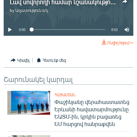
Լավ սովորողի համար նշանակություն չունի` հեռակա թե առկա
by
Ազատություն ռ/կ
No media source currently available
0:00
8:52
Ուղիղ հղում
Կիսվել
Հետևեք մեզ
Շարունակել կարդալ
ՀԱՅԱՍՏԱՆ
Փաշինյանը վերահաստատեց
Երևանի հավատարմությունը
ԵԱՏՄ-ին, կրկին բացառեց
ԵՄ հարցով հանրաքվեն