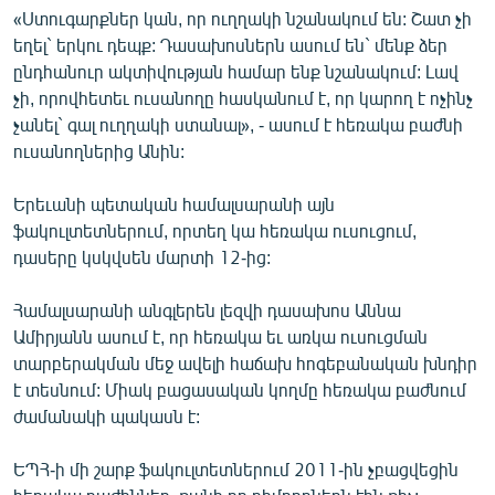
«Ստուգարքներ կան, որ ուղղակի նշանակում են: Շատ չի
English
եղել` երկու դեպք: Դասախոսներն ասում են` մենք ձեր
Русский
ընդհանուր ակտիվության համար ենք նշանակում: Լավ
չի, որովհետեւ ուսանողը հասկանում է, որ կարող է ոչինչ
ՀԵՏԵՎԵՔ ՄԵԶ
չանել` գալ ուղղակի ստանալ», - ասում է հեռակա բաժնի
ուսանողներից Անին:
Երեւանի պետական համալսարանի այն
ֆակուլտետներում, որտեղ կա հեռակա ուսուցում,
դասերը կսկվսեն մարտի 12-ից:
«Ազատության» բոլոր կայքերը
Համալսարանի անգլերեն լեզվի դասախոս Աննա
Ամիրյանն ասում է, որ հեռակա եւ առկա ուսուցման
տարբերակման մեջ ավելի հաճախ հոգեբանական խնդիր
է տեսնում: Միակ բացասական կողմը հեռակա բաժնում
ժամանակի պակասն է:
ԵՊՀ-ի մի շարք ֆակուլտետներում 2011-ին չբացվեցին