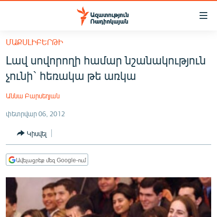
Մատչելիության
հղումներ
Անցնել
ՄԱՔՍԼԻԲԵՐԹԻ
հիմնական
ԱԶԱՏՈՒԹՅՈՒՆ TV
Լավ սովորողի համար նշանակություն
բովանդակությանը
ՀԱՅԱՍՏԱՆ
Անցնել
չունի` հեռակա թե առկա
հիմնական
ՔԱՂԱՔԱԿԱՆ
մենյուին
Աննա Բարսեղյան
ԸՆՏՐՈՒԹՅՈՒՆՆԵՐ 2026
Որոնում
փետրվար 06, 2012
ԻՐԱՎՈՒՆՔ
Կիսվել
ՀԱՍԱՐԱԿՈՒԹՅՈՒՆ
ՏՆՏԵՍՈՒԹՅՈՒՆ
Ավելացրեք մեզ Google-ում
ՂԱՐԱԲԱՂ
ՊԱՏԵՐԱԶՄԻ 6 ՇԱԲԱԹՆԵՐԸ
ՏԱՐԱԾԱՇՐՋԱՆ