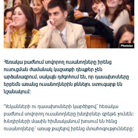
ՄԻՋԱԶԳԱՅԻՆ
ՄՇԱԿՈՒՅԹ
ՍՊՈՐՏ
ՄԵԿՆԱԲԱՆՈՒԹՅՈՒՆ
ՏՏ ԵՒ ԻՆՏԵՐՆԵՏ
ԿՈՐՈՆԱՎԻՐՈՒՍ
Հեռակա բաժնում սովորող ուսանողները իրենց
ուսուցման ժամանակ կաշառքի դեպքեր չեն
ԱՐԽԻՎ
արձանագրում, սակայն դժգոհում են, որ դասախոսները
ՏԵՍԱՆՅՈՒԹԵՐ
երբեմն առանց ուսանողներին քննելու ստուգարք են
նշանակում:
ԲԱՆԱՎԵՃ
ՁԳՏԵԼՈՎ ԼԱՎԱԳՈՒՅՆԻՆ
Դեկանների ու դասախոսների կարծիքով` հեռակա
բաժնում սովորող ուսանողները խնդիրներ գրեթե չունեն:
ՓՈԴՔԱՍԹ
Խնդիրների մասին հիմնականում խոսում են հենց
ուսանողները` առաջ քաշելով իրենց մտահոգությունները:
Հայերեն