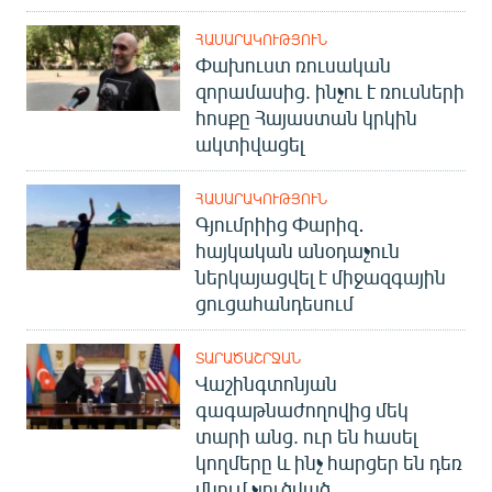
ՀԱՍԱՐԱԿՈՒԹՅՈՒՆ
Փախուստ ռուսական
զորամասից. ինչու է ռուսների
հոսքը Հայաստան կրկին
ակտիվացել
ՀԱՍԱՐԱԿՈՒԹՅՈՒՆ
Գյումրիից Փարիզ․
հայկական անօդաչուն
ներկայացվել է միջազգային
ցուցահանդեսում
ՏԱՐԱԾԱՇՐՋԱՆ
Վաշինգտոնյան
գագաթնաժողովից մեկ
տարի անց. ուր են հասել
կողմերը և ինչ հարցեր են դեռ
մնում չլուծված