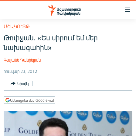
Մատչելիության
հղումներ
Անցնել
ՄՇԱԿՈՒՅԹ
հիմնական
ԱԶԱՏՈՒԹՅՈՒՆ TV
Թոփչյան. «Ես սիրում եմ մեր
բովանդակությանը
ՀԱՅԱՍՏԱՆ
Անցնել
նախագահին»
հիմնական
ՔԱՂԱՔԱԿԱՆ
մենյուին
Գայանե Դանիելյան
ԸՆՏՐՈՒԹՅՈՒՆՆԵՐ 2026
Որոնում
հունվար 23, 2012
ԻՐԱՎՈՒՆՔ
Կիսվել
ՀԱՍԱՐԱԿՈՒԹՅՈՒՆ
ՏՆՏԵՍՈՒԹՅՈՒՆ
Ավելացրեք մեզ Google-ում
ՂԱՐԱԲԱՂ
ՊԱՏԵՐԱԶՄԻ 6 ՇԱԲԱԹՆԵՐԸ
ՏԱՐԱԾԱՇՐՋԱՆ