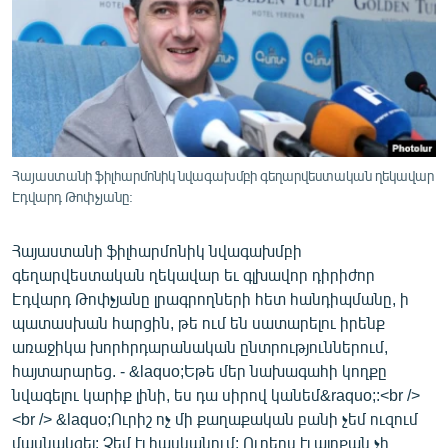
ՄԻՋԱԶԳԱՅԻՆ
ՄՇԱԿՈՒՅԹ
ՍՊՈՐՏ
ՄԵԿՆԱԲԱՆՈՒԹՅՈՒՆ
ՏՏ ԵՒ ԻՆՏԵՐՆԵՏ
Հայաստանի ֆիլհարմոնիկ նվագախմբի գեղարվեստական ղեկավար
ԿՈՐՈՆԱՎԻՐՈՒՍ
Էդվարդ Թոփչյանը:
ԱՐԽԻՎ
Հայաստանի ֆիլհարմոնիկ նվագախմբի
ՏԵՍԱՆՅՈՒԹԵՐ
գեղարվեստական ղեկավար եւ գլխավոր դիրիժոր
Էդվարդ Թոփչյանը լրագրողների հետ հանդիպմանը, ի
ԲԱՆԱՎԵՃ
պատասխան հարցին, թե ում են սատարելու իրենք
ՁԳՏԵԼՈՎ ԼԱՎԱԳՈՒՅՆԻՆ
առաջիկա խորհրդարանական ընտրություններում,
հայտարարեց. - &laquo;Եթե մեր նախագահի կողքը
ՓՈԴՔԱՍԹ
նվագելու կարիք լինի, ես դա սիրով կանեմ&raquo;:<br />
<br /> &laquo;Ուրիշ ոչ մի քաղաքական բանի չեմ ուզում
Հայերեն
մասնակցել: Չեմ էլ հասկանում: Ուղեղս էլ այդքան չի