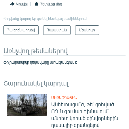
Կիսվել
Հետևեք մեզ
Հոդվածը կարող եք գտնել հետևյալ բաժիններում
Հայերեն արխիվ
Հայաստան
Մշակույթ
Առնչվող թեմաներով
Ֆիլհարմոնիկի ղեկավարը ահազանգում է
Շարունակել կարդալ
ՄԻՋԱԶԳԱՅԻՆ
Անհետացա՞ծ, թե՞ զոհված․
ՌԴ-ն գումար է խնայում՝
անհետ կորած զինվորներին
դասալիք գրանցելով