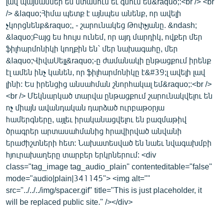
լավ պայմաններ են ստանում եւ գնում են&raquo;:<br /> <br
/> &laquo;Հիմա պետք է այնպես անենք, որ ավելի
չկորցնենք&raquo;, - շարունակեց Թոփչյանը. &ndash;
&laquo;Բայց ես հույս ունեմ, որ այդ մարդիկ, ովքեր մեր
ֆիլհարմոնիկի կողքին են` մեր նախագահը, մեր
&laquo;ՎիվաՍելլ&raquo;-ը ժամանակի ընթացքում իրենք
էլ ամեն ինչ կանեն, որ ֆիլհարմոնիկը է&#39;լ ավելի լավ
լինի: Ես իրենցից անսահման շնորհակալ եմ&raquo;:<br />
<br /> Մեկնարկած տարվա ընթացքում շարունակվելու են
ոչ միայն ավանդական դարձած ուրբաթօրյա
համերգները, այլեւ իրականացվելու են բազմաթիվ
ծրագրեր արտասահմանից հրավիրված անվանի
երաժիշտների հետ: Նախատեսված են նաեւ նվագախմբի
հյուրախաղերը տարբեր երկրներում: <div
class="tag_image tag_audio_plain" contenteditable="false"
mode="audio|plain|341145"> <img alt=""
src="../../../img/spacer.gif" title="This is just placeholder, it
will be replaced public site." /></div>