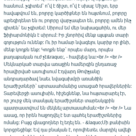
English
հասնում. չգիտեմ` ո՞վ է ճիշտ, ո՞վ է սխալ: Միշտ, երբ
հավաքվում են, բոլորը կարծիքներ են հայտնում, բոլորը
Русский
պրեզիդենտ են ու բոլորը վարչապետ են, բոլորը ամեն ինչ
գիտեն` ես չգիտեմ: Սիրում եմ մեր նախագահին, ու մեր
ՀԵՏԵՎԵՔ ՄԵԶ
ֆիլհարմոնիկն է սիրում: Իր շնորհիվ մենք այսքան տարի
գոյություն ունենք: Ու իր համար նվագելու կարիք որ լինի,
մենք կողքն ենք: Կողքն ենք` որպես մարդ, որպես
քաղաքական ուժ չէ&raquo;, - հավելեց նա:<br /> <br />
Մեկնարկած տարվա առաջին համերգին ընդառաջ
հրավիրված ասուլիսում Էդվարդ Թոփչյանը
«Ազատության» բոլոր կայքերը
անդրադարձավ նաեւ նվագախմբի առանձին
երաժիշտների` արտասահմանից ստացած հրավերներին:
Տարեվերջի ասուլիսին, հիշեցնենք, նա հայտարարել էր,
որ շուրջ մեկ տասնյակ երաժիշտներ տարեսկզբին
պատրաստվում են մեկնել արտասահման:<br /> <br /> Նա
ասաց, որ իրեն հաջողվել է ետ պահել երաժիշտներից
ոմանց: Բայց գնացողներ էլ եղել են. - &laquo;Մի քանիսին
կորցրեցինք: Եվ դա բնական է, որովհետեւ մարդիկ ավելի