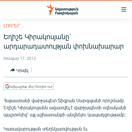
Մատչելիության
հղումներ
Անցնել
ԼՈՒՐԵՐ
հիմնական
ԱԶԱՏՈՒԹՅՈՒՆ TV
Եղիշե Կիրակոսյանը`
բովանդակությանը
ՀԱՅԱՍՏԱՆ
Անցնել
արդարադատության փոխնախարար
հիմնական
ՔԱՂԱՔԱԿԱՆ
մենյուին
հունվար 17, 2012
ԸՆՏՐՈՒԹՅՈՒՆՆԵՐ 2026
Որոնում
Կիսվել
ԻՐԱՎՈՒՆՔ
ՀԱՍԱՐԱԿՈՒԹՅՈՒՆ
Ավելացրեք մեզ Google-ում
ՏՆՏԵՍՈՒԹՅՈՒՆ
Հայաստանի վարչապետ Տիգրան Սարգսյանի որոշմամբ
ՂԱՐԱԲԱՂ
Եղիշե Կիրակոսյանն ազատվել է վարչապետի օգնականի
պաշտոնից՝ այլ աշխատանքի անցնելու կապակցությամբ։
ՊԱՏԵՐԱԶՄԻ 6 ՇԱԲԱԹՆԵՐԸ
ՏԱՐԱԾԱՇՐՋԱՆ
Կառավարության տեղեկատվության եւ