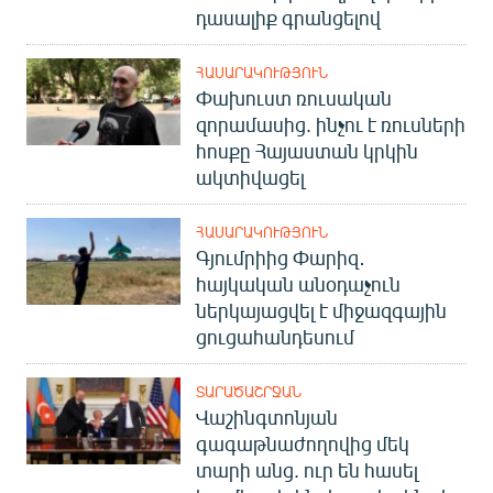
դասալիք գրանցելով
English
Русский
ՀԱՍԱՐԱԿՈՒԹՅՈՒՆ
Փախուստ ռուսական
ՀԵՏԵՎԵՔ ՄԵԶ
զորամասից. ինչու է ռուսների
հոսքը Հայաստան կրկին
ակտիվացել
ՀԱՍԱՐԱԿՈՒԹՅՈՒՆ
Գյումրիից Փարիզ․
«Ազատության» բոլոր կայքերը
հայկական անօդաչուն
ներկայացվել է միջազգային
ցուցահանդեսում
ՏԱՐԱԾԱՇՐՋԱՆ
Վաշինգտոնյան
գագաթնաժողովից մեկ
տարի անց. ուր են հասել