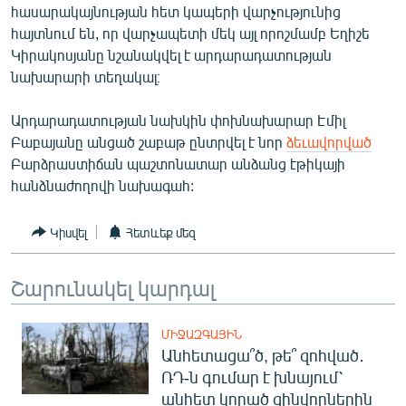
հասարակայնության հետ կապերի վարչությունից
ՄԻՋԱԶԳԱՅԻՆ
հայտնում են, որ վարչապետի մեկ այլ որոշմամբ Եղիշե
ՄՇԱԿՈՒՅԹ
Կիրակոսյանը նշանակվել է արդարադատության
նախարարի տեղակալ։
ՍՊՈՐՏ
ՄԵԿՆԱԲԱՆՈՒԹՅՈՒՆ
Արդարադատության նախկին փոխնախարար Էմիլ
Բաբայանը անցած շաբաթ ընտրվել է նոր
ձեւավորված
ՏՏ ԵՒ ԻՆՏԵՐՆԵՏ
Բարձրաստիճան պաշտոնատար անձանց էթիկայի
ԿՈՐՈՆԱՎԻՐՈՒՍ
հանձնաժողովի նախագահ:
ԱՐԽԻՎ
Կիսվել
Հետևեք մեզ
ՏԵՍԱՆՅՈՒԹԵՐ
ԲԱՆԱՎԵՃ
Շարունակել կարդալ
ՁԳՏԵԼՈՎ ԼԱՎԱԳՈՒՅՆԻՆ
ՄԻՋԱԶԳԱՅԻՆ
ՓՈԴՔԱՍԹ
Անհետացա՞ծ, թե՞ զոհված․
ՌԴ-ն գումար է խնայում՝
Հայերեն
անհետ կորած զինվորներին