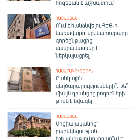
հոգեբան է աշխատում
English
Русский
ՀԱՅԱՍՏԱՆ
Ո՞ւմ է հանձնվելու ՀԷՑ-ի
կառավարումը. նախարարը
ՀԵՏԵՎԵՔ ՄԵԶ
գործընթացից
մանրամասներ է
ներկայացրել
ՀԱՍԱՐԱԿՈՒԹՅՈՒՆ
«Ազատության» բոլոր կայքերը
Բանկային
զեղծարարությունների՞, թե՞
միայն դրանցից բողոքների
թիվն է նվազել
ՀԱՅԱՍՏԱՆ
Սոցիալականից՝
բարեկեցության.
իշխանությունը փոխո՞ւմ է