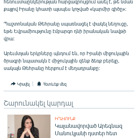
հեռուստաընկերության հարցազրույցում ասել է, թե նման
ՄԻՋԱԶԳԱՅԻՆ
քայլով Իրանը կհատի այսպես կոչված «կարմիր գիծը»:
ՄՇԱԿՈՒՅԹ
Պաշտոնական Թեհրանը սպառնացել է փակել նեղուցը,
ՍՊՈՐՏ
եթե Եվրամիությունը էմբարգո դնի իրանական նավթի
վրա:
ՄԵԿՆԱԲԱՆՈՒԹՅՈՒՆ
ՏՏ ԵՒ ԻՆՏԵՐՆԵՏ
Արեւմտյան երկրները պնդում են, որ Իրանի միջուկային
ծրագրի նպատակն է միջուկային զենք ձեռք բերելը,
ԿՈՐՈՆԱՎԻՐՈՒՍ
սակայն Թեհրանը հերքում է մեղադրանքը:
ԱՐԽԻՎ
ՏԵՍԱՆՅՈՒԹԵՐ
Կիսվել
Հետևեք մեզ
ԲԱՆԱՎԵՃ
Շարունակել կարդալ
ՁԳՏԵԼՈՎ ԼԱՎԱԳՈՒՅՆԻՆ
ՓՈԴՔԱՍԹ
ԻՐԱՎՈՒՆՔ
Կալանավորված Արեգնազ
Հայերեն
Մանուկյանի դստեր հետ