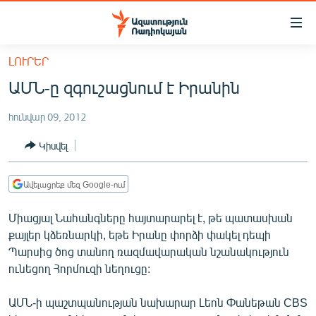
Մատչելիության
հղումներ
Անցնել
ԼՈՒՐԵՐ
հիմնական
ԱԶԱՏՈՒԹՅՈՒՆ TV
ԱՄՆ-ը զգուշացնում է Իրանին
բովանդակությանը
ՀԱՅԱՍՏԱՆ
Անցնել
հունվար 09, 2012
հիմնական
ՔԱՂԱՔԱԿԱՆ
մենյուին
Կիսվել
ԸՆՏՐՈՒԹՅՈՒՆՆԵՐ 2026
Որոնում
ԻՐԱՎՈՒՆՔ
Ավելացրեք մեզ Google-ում
ՀԱՍԱՐԱԿՈՒԹՅՈՒՆ
Միացյալ Նահանգները հայտարարել է, թե պատասխան
ՏՆՏԵՍՈՒԹՅՈՒՆ
քայլեր կձեռնարկի, եթե Իրանը փորձի փակել դեպի
Պարսից ծոց տանող ռազմավարական նշանակություն
ՂԱՐԱԲԱՂ
ունեցող Հորմուզի նեղուցը:
ՊԱՏԵՐԱԶՄԻ 6 ՇԱԲԱԹՆԵՐԸ
ԱՄՆ-ի պաշտպանության նախարար Լեոն Փանեթան CBS
ՏԱՐԱԾԱՇՐՋԱՆ