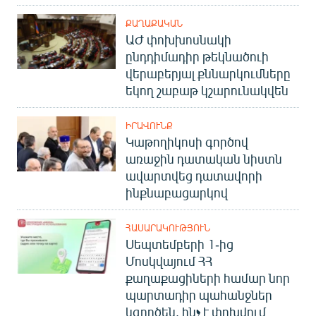
ՔԱՂԱՔԱԿԱՆ
ԱԺ փոխխոսնակի
ընդդիմադիր թեկնածուի
վերաբերյալ քննարկումները
եկող շաբաթ կշարունակվեն
ԻՐԱՎՈՒՆՔ
Կաթողիկոսի գործով
առաջին դատական նիստն
ավարտվեց դատավորի
ինքնաբացարկով
ՀԱՍԱՐԱԿՈՒԹՅՈՒՆ
Սեպտեմբերի 1-ից
Մոսկվայում ՀՀ
քաղաքացիների համար նոր
պարտադիր պահանջներ
կգործեն. ինչ է փոխվում