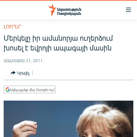
Մատչելիության
հղումներ
Անցնել
ԼՈՒՐԵՐ
հիմնական
ԱԶԱՏՈՒԹՅՈՒՆ TV
Մերկելը իր ամանորյա ուղերձում
բովանդակությանը
ՀԱՅԱՍՏԱՆ
Անցնել
խոսել է եվրոյի ապագայի մասին
հիմնական
ՔԱՂԱՔԱԿԱՆ
մենյուին
դեկտեմբեր 31, 2011
ԸՆՏՐՈՒԹՅՈՒՆՆԵՐ 2026
Որոնում
Կիսվել
ԻՐԱՎՈՒՆՔ
ՀԱՍԱՐԱԿՈՒԹՅՈՒՆ
Ավելացրեք մեզ Google-ում
ՏՆՏԵՍՈՒԹՅՈՒՆ
ՂԱՐԱԲԱՂ
ՊԱՏԵՐԱԶՄԻ 6 ՇԱԲԱԹՆԵՐԸ
ՏԱՐԱԾԱՇՐՋԱՆ