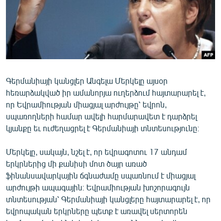
ՄԻՋԱԶԳԱՅԻՆ
ՄՇԱԿՈՒՅԹ
ՍՊՈՐՏ
ՄԵԿՆԱԲԱՆՈՒԹՅՈՒՆ
ՏՏ ԵՒ ԻՆՏԵՐՆԵՏ
Գերմանիայի կանցլեր Անգելա Մերկելը այսօր
հեռարձակված իր ամանորյա ուղերձում հայտարարել է,
ԿՈՐՈՆԱՎԻՐՈՒՍ
որ Եվրամիության միացյալ արժույթը՝ եվրոն,
ԱՐԽԻՎ
սպառողների համար ավելի հարմարավետ է դարձրել
կյանքը եւ ուժեղացրել է Գերմանիայի տնտեսությունը։
ՏԵՍԱՆՅՈՒԹԵՐ
ԲԱՆԱՎԵՃ
Մերկելը, սակայն, նշել է, որ եվրագոտու 17 անդամ
երկրներից մի քանիսի մոտ ծայր առած
ՁԳՏԵԼՈՎ ԼԱՎԱԳՈՒՅՆԻՆ
ֆինանսավարկային ճգնաժամը սպառնում է միացյալ
ՓՈԴՔԱՍԹ
արժույթի ապագային։ Եվրամիության խոշորագույն
տնտեսության՝ Գերմանիայի կանցլերը հայտարարել է, որ
եվրոպական երկրները պետք է առավել սերտորեն
Հայերեն