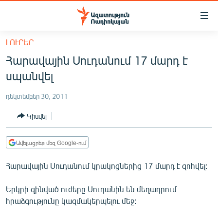
Մատչելիության
հղումներ
Անցնել
ԼՈՒՐԵՐ
հիմնական
ԱԶԱՏՈՒԹՅՈՒՆ TV
Հարավային Սուդանում 17 մարդ է
բովանդակությանը
ՀԱՅԱՍՏԱՆ
Անցնել
սպանվել
հիմնական
ՔԱՂԱՔԱԿԱՆ
մենյուին
դեկտեմբեր 30, 2011
ԸՆՏՐՈՒԹՅՈՒՆՆԵՐ 2026
Որոնում
Կիսվել
ԻՐԱՎՈՒՆՔ
ՀԱՍԱՐԱԿՈՒԹՅՈՒՆ
Ավելացրեք մեզ Google-ում
ՏՆՏԵՍՈՒԹՅՈՒՆ
Հարավային Սուդանում կրակոցներից 17 մարդ է զոհվել:
ՂԱՐԱԲԱՂ
Երկրի զինված ուժերը Սուդանին են մեղադրում
ՊԱՏԵՐԱԶՄԻ 6 ՇԱԲԱԹՆԵՐԸ
հրաձգությունը կազմակերպելու մեջ:
ՏԱՐԱԾԱՇՐՋԱՆ