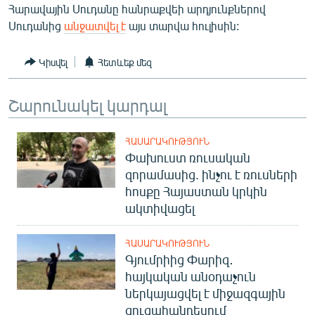
Հարավային Սուդանը հանրաքվեի արդյունքներով
ՄԻՋԱԶԳԱՅԻՆ
Սուդանից
անջատվել է
այս տարվա հուլիսին:
ՄՇԱԿՈՒՅԹ
ՍՊՈՐՏ
Կիսվել
Հետևեք մեզ
ՄԵԿՆԱԲԱՆՈՒԹՅՈՒՆ
Շարունակել կարդալ
ՏՏ ԵՒ ԻՆՏԵՐՆԵՏ
ԿՈՐՈՆԱՎԻՐՈՒՍ
ՀԱՍԱՐԱԿՈՒԹՅՈՒՆ
Փախուստ ռուսական
ԱՐԽԻՎ
զորամասից. ինչու է ռուսների
ՏԵՍԱՆՅՈՒԹԵՐ
հոսքը Հայաստան կրկին
ակտիվացել
ԲԱՆԱՎԵՃ
ՁԳՏԵԼՈՎ ԼԱՎԱԳՈՒՅՆԻՆ
ՀԱՍԱՐԱԿՈՒԹՅՈՒՆ
Գյումրիից Փարիզ․
ՓՈԴՔԱՍԹ
հայկական անօդաչուն
ներկայացվել է միջազգային
Հայերեն
ցուցահանդեսում