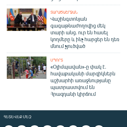
English
ՏԱՐԱԾԱՇՐՋԱՆ
Русский
Վաշինգտոնյան
գագաթնաժողովից մեկ
ՀԵՏԵՎԵՔ ՄԵԶ
տարի անց. ուր են հասել
կողմերը և ինչ հարցեր են դեռ
մնում չլուծված
ՍՊՈՐՏ
«Օլիմպավան»-ը փակ է.
«Ազատության» բոլոր կայքերը
հավաքականի մարզիկներն
աշխարհի առաջնությանը
պատրաստվում են
Հրազդանի կիրճում
ՀԵՏԵՎԵՔ ՄԵԶ