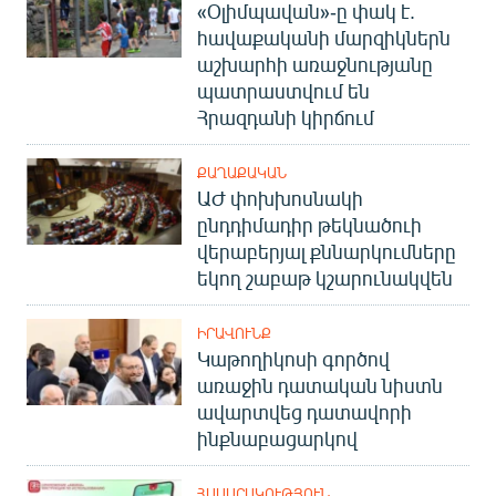
«Օլիմպավան»-ը փակ է.
հավաքականի մարզիկներն
աշխարհի առաջնությանը
պատրաստվում են
Հրազդանի կիրճում
ՔԱՂԱՔԱԿԱՆ
ԱԺ փոխխոսնակի
ընդդիմադիր թեկնածուի
վերաբերյալ քննարկումները
եկող շաբաթ կշարունակվեն
ԻՐԱՎՈՒՆՔ
Կաթողիկոսի գործով
առաջին դատական նիստն
ավարտվեց դատավորի
ինքնաբացարկով
ՀԱՍԱՐԱԿՈՒԹՅՈՒՆ