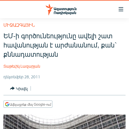
Մատչելիության
հղումներ
Անցնել
ՄԻՋԱԶԳԱՅԻՆ
հիմնական
ԱԶԱՏՈՒԹՅՈՒՆ TV
ԵՄ-ի գործունեությունը ավելի շատ
բովանդակությանը
ՀԱՅԱՍՏԱՆ
Անցնել
հավանության է արժանանում, քան`
հիմնական
ՔԱՂԱՔԱԿԱՆ
քննադատության
մենյուին
ԸՆՏՐՈՒԹՅՈՒՆՆԵՐ 2026
Որոնում
Տաթեւիկ Լազարյան
ԻՐԱՎՈՒՆՔ
դեկտեմբեր 28, 2011
ՀԱՍԱՐԱԿՈՒԹՅՈՒՆ
Կիսվել
ՏՆՏԵՍՈՒԹՅՈՒՆ
ՂԱՐԱԲԱՂ
Ավելացրեք մեզ Google-ում
ՊԱՏԵՐԱԶՄԻ 6 ՇԱԲԱԹՆԵՐԸ
ՏԱՐԱԾԱՇՐՋԱՆ