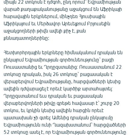
միայն 22 տոկոսն է դժգոհ, ընդ որում` Եվրամիության
English
վարած քաղաքականությանը աջակցում են Աֆրիկայի
հարավային երկրներում, մինչդեռ Հյուսիսային
Русский
Աֆրիկայում եւ Մերձավոր Արեւելքում Բրյուսելին
աջակցողների թիվն ավելի քիչ է, քան
ՀԵՏԵՎԵՔ ՄԵԶ
քննադատողներինը:
Հետխորհրդային երկրները հիմնականում դրական են
ընկալում Եվրամիության գործունեությունը` բացի
Ռուսաստանից եւ Ղրղըզստանից։ Ռուսաստանում 22
«Ազատության» բոլոր կայքերը
տոկոսը դրական, իսկ 26 տոկոսը` բացասական է
վերաբերվում Եվրամիությանը, հարցվածների կեսից
ավելին դժվարացել է որեւէ կարծիք արտահայտել։
Ղրղըզստանում եւս դրական եւ բացասական
վերաբերվողների թիվը գրեթե հավասար է` շուրջ 20
տոկոս, եւ կրկին կեսից ավելին հարցին որեւէ
պատասխան չի գտել: Ամենից դրական ընկալումը
Եվրամիությունն ունի Ղազախստանում` հարցվածների
52 տոկոսը ասել է, որ Եվրամիության գործունեությունը