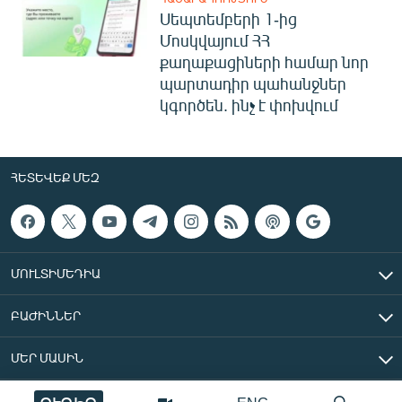
Սեպտեմբերի 1-ից
Մոսկվայում ՀՀ
քաղաքացիների համար նոր
պարտադիր պահանջներ
կգործեն. ինչ է փոխվում
ՀԵՏԵՎԵՔ ՄԵԶ
ՄՈՒԼՏԻՄԵԴԻԱ
ԲԱԺԻՆՆԵՐ
ՄԵՐ ՄԱՍԻՆ
«Ազատ Եվրոպա/Ազատություն» ռադիոկայան © 2026