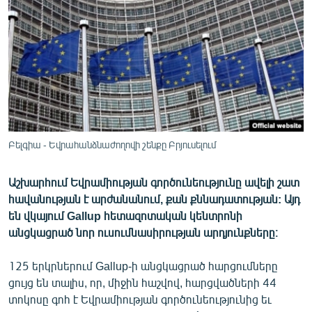
ՄԻՋԱԶԳԱՅԻՆ
ՄՇԱԿՈՒՅԹ
ՍՊՈՐՏ
ՄԵԿՆԱԲԱՆՈՒԹՅՈՒՆ
ՏՏ ԵՒ ԻՆՏԵՐՆԵՏ
ԿՈՐՈՆԱՎԻՐՈՒՍ
Բելգիա - Եվրահանձնաժողովի շենքը Բրյուսելում
ԱՐԽԻՎ
Աշխարհում Եվրամիության գործունեությունը ավելի շատ
ՏԵՍԱՆՅՈՒԹԵՐ
հավանության է արժանանում, քան քննադատության: Այդ
ԲԱՆԱՎԵՃ
են վկայում Gallup հետազոտական կենտրոնի
անցկացրած նոր ուսումնասիրության արդյունքները։
ՁԳՏԵԼՈՎ ԼԱՎԱԳՈՒՅՆԻՆ
ՓՈԴՔԱՍԹ
125 երկրներում Gallup-ի անցկացրած հարցումները
ցույց են տալիս, որ, միջին հաշվով, հարցվածների 44
տոկոսը գոհ է Եվրամիության գործունեությունից եւ
Հայերեն