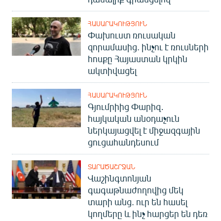
ՀԱՍԱՐԱԿՈՒԹՅՈՒՆ
Փախուստ ռուսական
զորամասից. ինչու է ռուսների
հոսքը Հայաստան կրկին
ակտիվացել
ՀԱՍԱՐԱԿՈՒԹՅՈՒՆ
Գյումրիից Փարիզ․
հայկական անօդաչուն
ներկայացվել է միջազգային
ցուցահանդեսում
ՏԱՐԱԾԱՇՐՋԱՆ
Վաշինգտոնյան
գագաթնաժողովից մեկ
տարի անց. ուր են հասել
կողմերը և ինչ հարցեր են դեռ