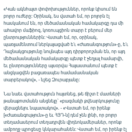
English
«Կան ակնհայտ փոփոխություններ, որոնք կիսում են
բոլոր ուժերը: Օրինակ, ես վստահ եմ, որ բոլորն էլ
Русский
հասկանում են, որ մեծամասնական համակարգը դա մի
ահավոր մաֆիոզ, կոռուպցիոն տարր է բերում մեր
ՀԵՏԵՎԵՔ ՄԵԶ
ընտրություններին: Վստահ եմ, որ, օրինակ,
պառլամենտում ներկայացված ե'ւ «Ժառանգություն»-ը, ե'ւ
Դաշնակցությունը նույնպես այդ դիրքորոշման են, որ այդ
մեծամասնական համակարգը պետք է չեղյալ համարվի,
եւ ընտրությունները այսօրվա Հայաստանում պետք է
«Ազատության» բոլոր կայքերը
անցկացվեն բացառապես համամասնական
տարբերակով», - նշեց Զուրաբյանը:
Նա նաեւ վստահություն հայտնեց, թե ճիշտ է մատների
թանաքոտմանն անցնելը` «բազմակի քվեարկությունը
վերացնելու նպատակով». - «Վստահ եմ, որ իրենք
[«Ժառանգություն»-ը եւ ՀՅԴ-ն] դեմ չեն լինի, որ բոլոր
տեղամասերում տեղադրվեն վիդեոկամերաներ, որոնք
ամբողջ պրոցեսը կնկարահանեն: Վստահ եմ, որ իրենք էլ