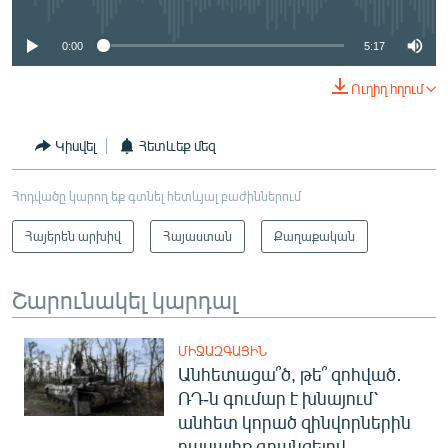
0:00
5:17
Ուղիղ հղում
Կիսվել
Հետևեք մեզ
Հոդվածը կարող եք գտնել հետևյալ բաժիններում
Հայերեն արխիվ
Հայաստան
Քաղաքական
Շարունակել կարդալ
ՄԻՋԱԶԳԱՅԻՆ
Անհետացա՞ծ, թե՞ զոհված․
ՌԴ-ն գումար է խնայում՝
անհետ կորած զինվորներին
դասալիք գրանցելով