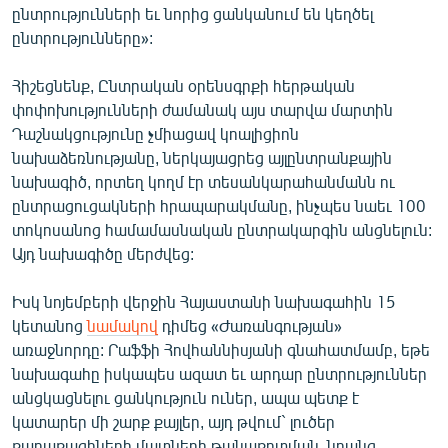
ընտրությունների եւ նորից ցանկանում են կեղծել
ընտրությունները»:
Հիշեցնենք, Ընտրական օրենսգրքի հերթական
փոփոխությունների ժամանակ այս տարվա մարտին
Դաշնակցությունը չմիացավ կոալիցիոն
նախաձեռնությանը, ներկայացրեց այլընտրանքային
նախագիծ, որտեղ կողմ էր տեսանկարահանմանն ու
ընտրացուցակների հրապարակմանը, ինչպես նաեւ 100
տոկոսանոց համամասնական ընտրակարգին անցնելուն:
Այդ նախագիծը մերժվեց:
Իսկ նոյեմբերի վերջին Հայաստանի նախագահին 15
կետանոց
նամակով
դիմեց «Ժառանգության»
առաջնորդը: Րաֆֆի Հովհաննիսյանի գնահատմամբ, եթե
նախագահը իսկապես ազատ եւ արդար ընտրություններ
անցկացնելու ցանկություն ուներ, ապա պետք է
կատարեր մի շարք քայլեր, այդ թվում` լուծեր
քաղաքացիների մատների թանաքոտման, նրանց