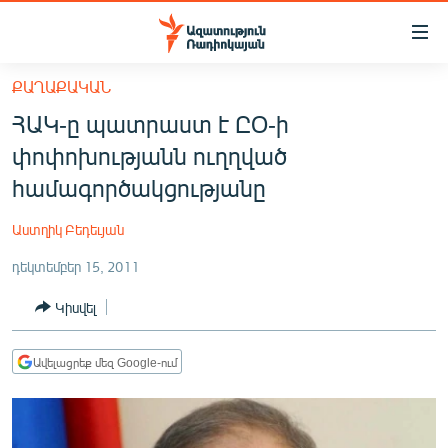
Մատչելիության
հղումներ
Անցնել
ՔԱՂԱՔԱԿԱՆ
հիմնական
ԱԶԱՏՈՒԹՅՈՒՆ TV
ՀԱԿ-ը պատրաստ է ԸՕ-ի
բովանդակությանը
ՀԱՅԱՍՏԱՆ
Անցնել
փոփոխությանն ուղղված
հիմնական
ՔԱՂԱՔԱԿԱՆ
համագործակցությանը
մենյուին
ԸՆՏՐՈՒԹՅՈՒՆՆԵՐ 2026
Որոնում
Աստղիկ Բեդեւյան
ԻՐԱՎՈՒՆՔ
դեկտեմբեր 15, 2011
ՀԱՍԱՐԱԿՈՒԹՅՈՒՆ
Կիսվել
ՏՆՏԵՍՈՒԹՅՈՒՆ
ՂԱՐԱԲԱՂ
Ավելացրեք մեզ Google-ում
ՊԱՏԵՐԱԶՄԻ 6 ՇԱԲԱԹՆԵՐԸ
ՏԱՐԱԾԱՇՐՋԱՆ