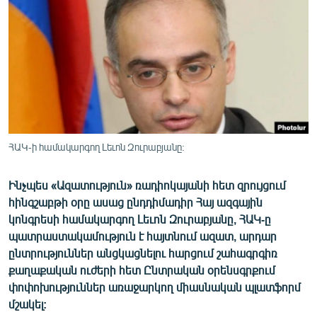
ՄԻՋԱԶԳԱՅԻՆ
ՄՇԱԿՈՒՅԹ
ՍՊՈՐՏ
ՄԵԿՆԱԲԱՆՈՒԹՅՈՒՆ
ՏՏ ԵՒ ԻՆՏԵՐՆԵՏ
ԿՈՐՈՆԱՎԻՐՈՒՍ
ՀԱԿ-ի համակարգող Լեւոն Զուրաբյանը:
ԱՐԽԻՎ
Ինչպես «Ազատություն» ռադիոկայանի հետ զրույցում
ՏԵՍԱՆՅՈՒԹԵՐ
հինգշաբթի օրը ասաց ընդդիմադիր Հայ ազգային
ԲԱՆԱՎԵՃ
կոնգրեսի համակարգող Լեւոն Զուրաբյանը, ՀԱԿ-ը
պատրաստակամություն է հայտնում ազատ, արդար
ՁԳՏԵԼՈՎ ԼԱՎԱԳՈՒՅՆԻՆ
ընտրություններ անցկացնելու հարցում շահագրգիռ
ՓՈԴՔԱՍԹ
քաղաքական ուժերի հետ Ընտրական օրենսգրքում
փոփոխություններ առաջարկող միասնական պլատֆորմ
մշակել:
Հայերեն