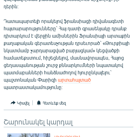
English
դերին։
Русский
Դատապարտելի որակելով ֆրանսիացի դիվանագետի
հայտարարությունները` Հայ դատի գրասենյակը դրանք
ՀԵՏԵՎԵՔ ՄԵԶ
դիտարկում է վերջին ամիսներին Ֆրանսիայի արտաքին
քաղաքական գերատեսչության դրսեւորած` «Թուրքիայի
նկատմամբ չարդարացված բարյացկամ» կեցվածքի
համատեքստում, հիշեցնելով, մասնավորապես, Հայոց
ցեղասպանության շուրջ քննարկումների նպատակով
պատմաբանների հանձնաժողով հյուրընկալելու`
«Ազատության» բոլոր կայքերը
պաշտոնական Փարիզի
արտահայտած
պատրաստակամությունը։
Կիսվել
Հետևեք մեզ
Շարունակել կարդալ