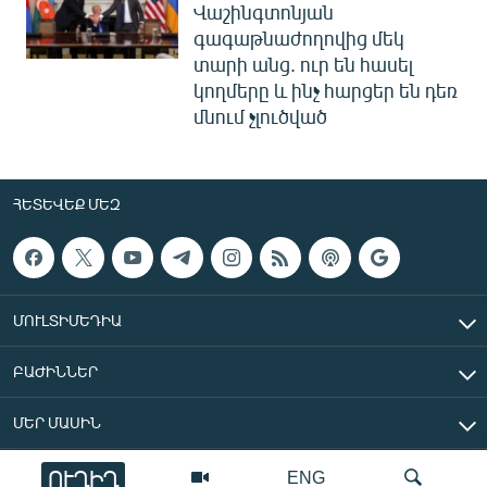
Վաշինգտոնյան
գագաթնաժողովից մեկ
տարի անց. ուր են հասել
կողմերը և ինչ հարցեր են դեռ
մնում չլուծված
ՀԵՏԵՎԵՔ ՄԵԶ
ՄՈՒԼՏԻՄԵԴԻԱ
ԲԱԺԻՆՆԵՐ
ՄԵՐ ՄԱՍԻՆ
ՈՒՂԻՂ
ENG
«Ազատ Եվրոպա/Ազատություն» ռադիոկայան © 2026