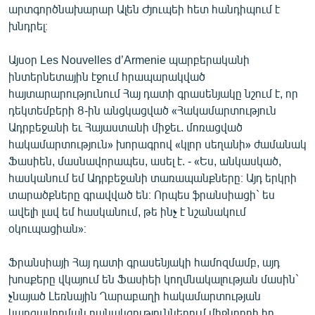
արտգործնախարար Ալեն Ժյուպեի հետ հանդիպում է
ՄԻՋԱԶԳԱՅԻՆ
խնդրել։
ՄՇԱԿՈՒՅԹ
Այսօր Les Nouvelles d’Armenie պարբերականի
ՍՊՈՐՏ
ինտերնետային էջում հրապարակված
ՄԵԿՆԱԲԱՆՈՒԹՅՈՒՆ
հայտարարությունում Հայ դատի գրասենյակը նշում է, որ
դեկտեմբերի 8-ին անցկացված «Հակամարտություն
ՏՏ ԵՒ ԻՆՏԵՐՆԵՏ
Ադրբեջանի եւ Հայաստանի միջեւ. մոռացված
ԿՈՐՈՆԱՎԻՐՈՒՍ
հակամարտություն» խորագրով «կլոր սեղանի» ժամանակ
Ֆասիեն, մասնավորապես, ասել է. - «Ես, անկասկած,
ԱՐԽԻՎ
հասկանում եմ Ադրբեջանի տառապանքները։ Այդ երկրի
ՏԵՍԱՆՅՈՒԹԵՐ
տարածքները գրավված են։ Որպես ֆրանսիացի` ես
ավելի լավ եմ հասկանում, թե ինչ է նշանակում
ԲԱՆԱՎԵՃ
օկուպացիան»։
ՁԳՏԵԼՈՎ ԼԱՎԱԳՈՒՅՆԻՆ
Ֆրանսիայի Հայ դատի գրասենյակի համոզմամբ, այդ
ՓՈԴՔԱՍԹ
խոսքերը վկայում են Ֆասիեի կողմնակալության մասին`
չնայած Լեռնային Ղարաբաղի հակամարտության
Հայերեն
կարգավորման բանակցություններում միջնորդի իր