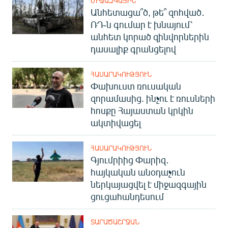
ՄԻՋԱԶԳԱՅԻՆ
Անհետացա՞ծ, թե՞ զոհված․
ՌԴ-ն գումար է խնայում՝
անհետ կորած զինվորներին
դասալիք գրանցելով
ՀԱՍԱՐԱԿՈՒԹՅՈՒՆ
Փախուստ ռուսական
զորամասից. ինչու է ռուսների
հոսքը Հայաստան կրկին
ակտիվացել
ՀԱՍԱՐԱԿՈՒԹՅՈՒՆ
Գյումրիից Փարիզ․
հայկական անօդաչուն
ներկայացվել է միջազգային
ցուցահանդեսում
ՏԱՐԱԾԱՇՐՋԱՆ