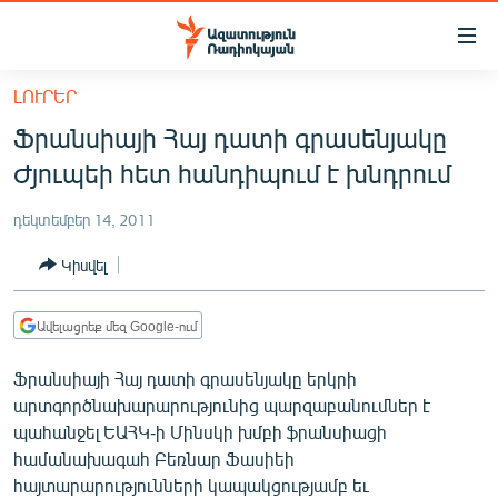
Մատչելիության
հղումներ
Անցնել
ԼՈՒՐԵՐ
հիմնական
ԱԶԱՏՈՒԹՅՈՒՆ TV
Ֆրանսիայի Հայ դատի գրասենյակը
բովանդակությանը
ՀԱՅԱՍՏԱՆ
Անցնել
Ժյուպեի հետ հանդիպում է խնդրում
հիմնական
ՔԱՂԱՔԱԿԱՆ
մենյուին
դեկտեմբեր 14, 2011
ԸՆՏՐՈՒԹՅՈՒՆՆԵՐ 2026
Որոնում
Կիսվել
ԻՐԱՎՈՒՆՔ
ՀԱՍԱՐԱԿՈՒԹՅՈՒՆ
Ավելացրեք մեզ Google-ում
ՏՆՏԵՍՈՒԹՅՈՒՆ
Ֆրանսիայի Հայ դատի գրասենյակը երկրի
ՂԱՐԱԲԱՂ
արտգործնախարարությունից պարզաբանումներ է
պահանջել ԵԱՀԿ-ի Մինսկի խմբի ֆրանսիացի
ՊԱՏԵՐԱԶՄԻ 6 ՇԱԲԱԹՆԵՐԸ
համանախագահ Բեռնար Ֆասիեի
ՏԱՐԱԾԱՇՐՋԱՆ
հայտարարությունների կապակցությամբ եւ