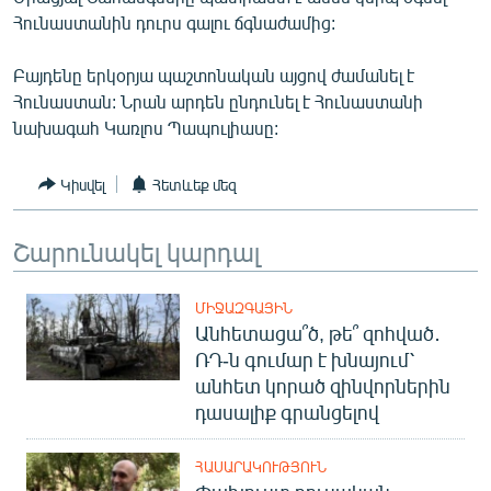
ՄԻՋԱԶԳԱՅԻՆ
Հունաստանին դուրս գալու ճգնաժամից:
ՄՇԱԿՈՒՅԹ
Բայդենը երկօրյա պաշտոնական այցով ժամանել է
ՍՊՈՐՏ
Հունաստան: Նրան արդեն ընդունել է Հունաստանի
նախագահ Կառլոս Պապուլիասը:
ՄԵԿՆԱԲԱՆՈՒԹՅՈՒՆ
ՏՏ ԵՒ ԻՆՏԵՐՆԵՏ
Կիսվել
Հետևեք մեզ
ԿՈՐՈՆԱՎԻՐՈՒՍ
Շարունակել կարդալ
ԱՐԽԻՎ
ՏԵՍԱՆՅՈՒԹԵՐ
ՄԻՋԱԶԳԱՅԻՆ
Անհետացա՞ծ, թե՞ զոհված․
ԲԱՆԱՎԵՃ
ՌԴ-ն գումար է խնայում՝
ՁԳՏԵԼՈՎ ԼԱՎԱԳՈՒՅՆԻՆ
անհետ կորած զինվորներին
դասալիք գրանցելով
ՓՈԴՔԱՍԹ
ՀԱՍԱՐԱԿՈՒԹՅՈՒՆ
Հայերեն