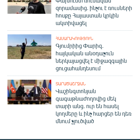
Փախուստ ռուսական
English
զորամասից. ինչու է ռուսների
հոսքը Հայաստան կրկին
Русский
ակտիվացել
ՀԵՏԵՎԵՔ ՄԵԶ
ՀԱՍԱՐԱԿՈՒԹՅՈՒՆ
Գյումրիից Փարիզ․
հայկական անօդաչուն
ներկայացվել է միջազգային
ցուցահանդեսում
«Ազատության» բոլոր կայքերը
ՏԱՐԱԾԱՇՐՋԱՆ
Վաշինգտոնյան
գագաթնաժողովից մեկ
տարի անց. ուր են հասել
կողմերը և ինչ հարցեր են դեռ
մնում չլուծված