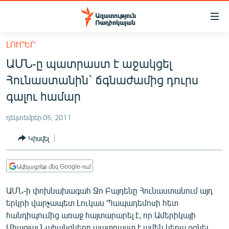
Մատչելիության
հղումներ
Անցնել
ԼՈՒՐԵՐ
հիմնական
ԱԶԱՏՈՒԹՅՈՒՆ TV
ԱՄՆ-ը պատրաստ է աջակցել
բովանդակությանը
ՀԱՅԱՍՏԱՆ
Անցնել
Հունաստանին` ճգնաժամից դուրս
հիմնական
ՔԱՂԱՔԱԿԱՆ
գալու համար
մենյուին
ԸՆՏՐՈՒԹՅՈՒՆՆԵՐ 2026
Որոնում
դեկտեմբեր 05, 2011
ԻՐԱՎՈՒՆՔ
Կիսվել
ՀԱՍԱՐԱԿՈՒԹՅՈՒՆ
ՏՆՏԵՍՈՒԹՅՈՒՆ
Ավելացրեք մեզ Google-ում
ՂԱՐԱԲԱՂ
ԱՄՆ-ի փոխնախագահ Ջո Բայդենը Հունաստանում այդ
ՊԱՏԵՐԱԶՄԻ 6 ՇԱԲԱԹՆԵՐԸ
երկրի վարչապետ Լուկաս Պապադեմոսի հետ
հանդիպումից առաջ հայտարարել է, որ Ամերիկայի
ՏԱՐԱԾԱՇՐՋԱՆ
Միացյալ Նահանգները պատրաստ է ամեն կերպ օգնել