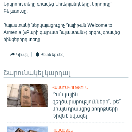
Երկրորդ տեղը գրավեց Նիդերլանդները, երրորդը՝
ՄԻՋԱԶԳԱՅԻՆ
Բելառուսը։
ՄՇԱԿՈՒՅԹ
Հայաստանի ներկայացուցիչ Դալիթան Welcome to
ՍՊՈՐՏ
Armenia («Բարի գալուստ Հայաստան») երգով գրավեց
ՄԵԿՆԱԲԱՆՈՒԹՅՈՒՆ
հինգերորդ տեղը։
ՏՏ ԵՒ ԻՆՏԵՐՆԵՏ
Կիսվել
Հետևեք մեզ
ԿՈՐՈՆԱՎԻՐՈՒՍ
ԱՐԽԻՎ
Շարունակել կարդալ
ՏԵՍԱՆՅՈՒԹԵՐ
ՀԱՍԱՐԱԿՈՒԹՅՈՒՆ
ԲԱՆԱՎԵՃ
Բանկային
ՁԳՏԵԼՈՎ ԼԱՎԱԳՈՒՅՆԻՆ
զեղծարարությունների՞, թե՞
միայն դրանցից բողոքների
ՓՈԴՔԱՍԹ
թիվն է նվազել
Հայերեն
ՀԱՅԱՍՏԱՆ