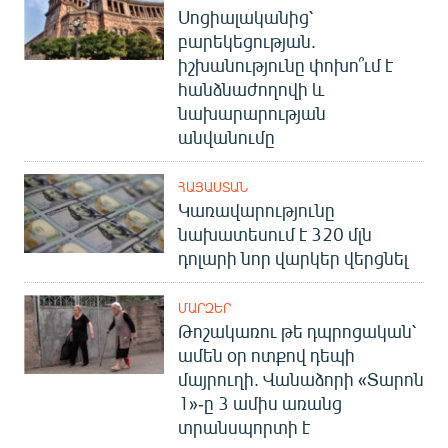
Սոցիալականից՝
English
բարեկեցության.
Русский
իշխանությունը փոխո՞ւմ է
հանձնաժողովի և
ՀԵՏԵՎԵՔ ՄԵԶ
նախարարության
անվանումը
ՀԱՅԱՍՏԱՆ
Կառավարությունը
նախատեսում է 320 մլն
«Ազատության» բոլոր կայքերը
դոլարի նոր վարկեր վերցնել
ՄԱՐԶԵՐ
Թոշակառու թե դպրոցական՝
ամեն օր ոտքով դեպի
մայրուղի. Վանաձորի «Տարոն
1»-ը 3 ամիս առանց
տրանսպորտի է