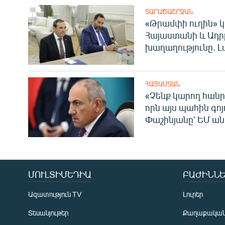
ՏԱՐԱԾԱՇՐՋԱՆ
«Թրամփի ուղին» կ
Հայաստանի և Ադր
խաղաղությունը. Լ
ՀԱՅԱՍՏԱՆ
«Չենք կարող հանր
որն այս պահին գոյո
Փաշինյանը՝ ԵՄ ա
ՄՈՒԼՏԻՄԵԴԻԱ
ԲԱԺԻՆՆԵ
Ազատություն TV
Լուրեր
Տեսանյութեր
Քաղաքակա