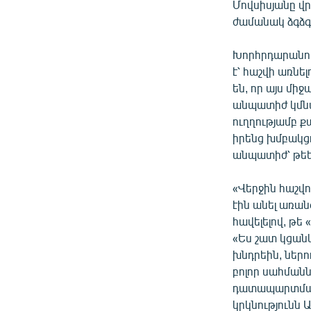
Մովսիսյանը վր
ժամանակ ձգձգե
Խորհրդարանու
է՝ հաշվի առնե
են, որ այս մ
անպատիժ կմնա
ուղղությամբ ք
իրենց խմբակց
անպատիժ՝ թեե
«Վերջին հաշվո
էին անել առան
հավելելով, թե
«Ես շատ կցան
խնդրեին, ներո
բոլոր սահման
դատապարտման 
կրկնությունն Ա