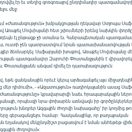
դովվել էր եւ տեղից գոռգոռալով ընդդիմադիր պատգամավոր
լու մեջ։
մ «Ժառանգություն» խմբակցության ղեկավար Ստյոպա Սաֆ
լով Առաքել Մովսիսյանի հետ շփումների իրենց նախկին փորձ
իջադեպն էլ ընթացք չի ստանա եւ Հանրապետական պատգամա
, ուստի չեն պատրաստվում նրան պատասխանատվության կ
այլեր ձեռնարկել։ Սաֆարյանի խոսքով, Առաքել Մովսիսյանը մ
ության պատգամավոր Զարուհի Փոստանջյանին է վիրավորել 
ւ Փոստանջյանն անգամ դիմել էր դատախազություն։
վ, եթե ցանկանային որեւէ կերպ արձագանքել այս միջադեպի
ց մեր դիմումի», - «Ազատություն» ռադիոկայանին ասաց Սաֆ
 «Ժառանգությունը» կբավարարվի նաեւ հրապարակային ներող
կանայի, որպեսզի նրա փոխարեն առնվազն իր գործընկերները
ղություն խնդրեր Ազգային ժողովի նախագահը՝ իր կողմից թո
ները գերազանցելու համար։ Հասկանայինք, որ քաղաքական
եղանակով մեկընդմիշտ բացառվում է նման անհեթեթ վիճ
զգային ժողովում»։