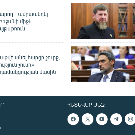
արող է ամրապնդել
բեջանի միջև
այթսթոուն
աքվե անել հարցի շուրջ,
ւթյուն չունի»․
նդամակցության մասին
Ր
ՀԵՏԵՎԵՔ ՄԵԶ
ն