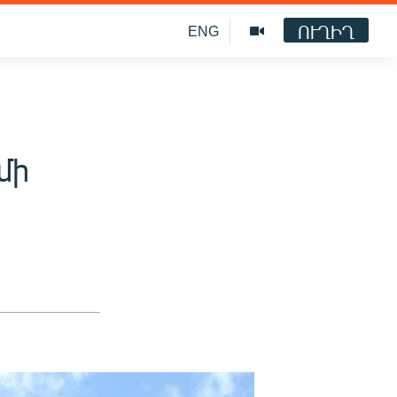
ՈՒՂԻՂ
ENG
մի