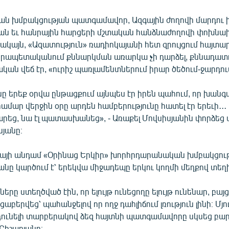
 խմբակցության պատգամավոր, Ազգային ժողովի մարդու 
ան եւ հանրային հարցերի մշտական հանձնաժողովի փոխն
ակայն, «Ազատություն» ռադիոկայանի հետ զրույցում հայտար
րապետականում քննարկման առարկա չի դարձել, քննադատ
րական վեճ էր, «ուրիշ պառլամենտներում իրար ծեծում-ջարդու
նը երեք օրվա ընթացքում այնպես էր իրեն պահում, որ խանգ
համար վերջին օրը արդեն համբերությունը հատել էր երեւի․․․
արեց, նա էլ պատասխանեց», - Առաքել Մովսիսյանին փորձեց
յանը։
իայի անդամ «Օրինաց Երկիր» խորհրդարանական խմբակցու
անը կարծում է՝ երեկվա միջադեպը երկու կողմի մեղքով տեղ
երը ստեղծված էին, որ ելույթ ունեցողը ելույթ ունենար, բայ
աբերվեց՝ պահանջելով որ ողջ դահլիճում լռություն լինի։ Մյու
դունելի տարբերակով ձեզ հայտնի պատգամավորը սկսեց բարձ
Բիշարյանը։