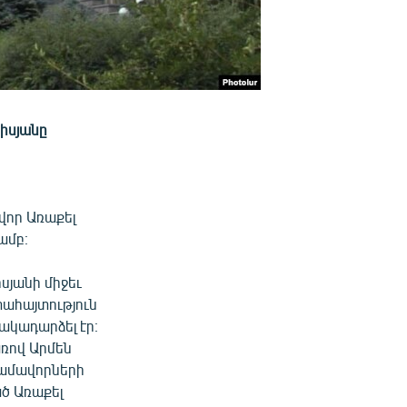
իսյանը
որ Առաքել
ամբ։
սյանի միջեւ
տահայտություն
ակադարձել էր։
առով Արմեն
տգամավորների
ած Առաքել