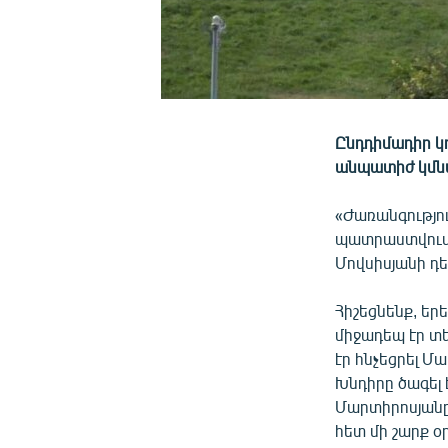
Ընդդիմադիր կ
անպատիժ կմն
«Ժառանգությո
պատրաստվում
Մովսիսյանի դե
Հիշեցնենք, եր
միջադեպ էր տե
էր հնչեցրել 
Խնդիրը ծագել
Մարտիրոսյանը 
հետ մի շարք օ