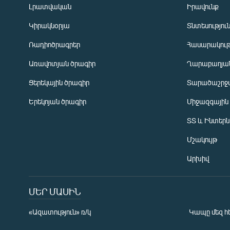
Լրատվական
Իրավունք
Կիրակնօրյա
Տնտեսությու
Ռադիոծրագրեր
Հասարակութ
Առավոտյան ծրագիր
Ղարաբաղյան
Ցերեկային ծրագիր
Տարածաշրջ
Հայերեն
Երեկոյան ծրագիր
Միջազգային
English
ՏՏ և Ինտեր
Русский
Մշակույթ
ՀԵՏԵՎԵՔ ՄԵԶ
Արխիվ
ՄԵՐ ՄԱՍԻՆ
«Ազատություն» ռ/կ
Կապը մեզ հ
«Ազատության» բոլոր կայքերը