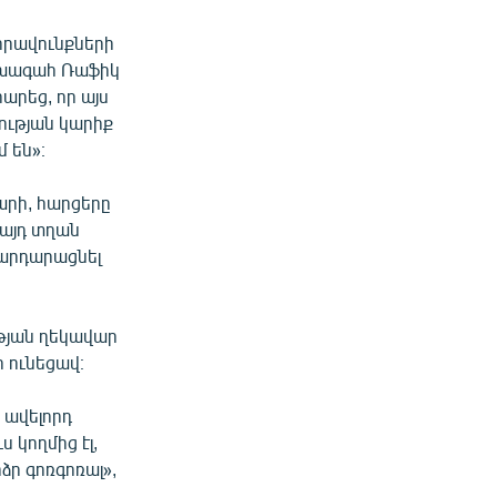
իրավունքների
ախագահ Ռաֆիկ
արեց, որ այս
ության կարիք
մ են»։
արի, հարցերը
 այդ տղան
 արդարացնել
թյան ղեկավար
ի ունեցավ։
ց ավելորդ
ս կողմից էլ,
ր գոռգոռալ»,