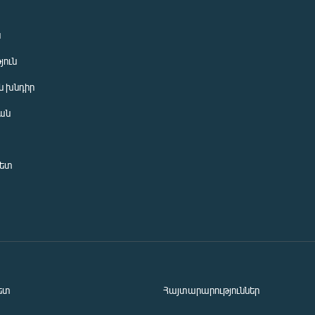
ն
յուն
 խնդիր
ան
նետ
ետ
Հայտարարություններ