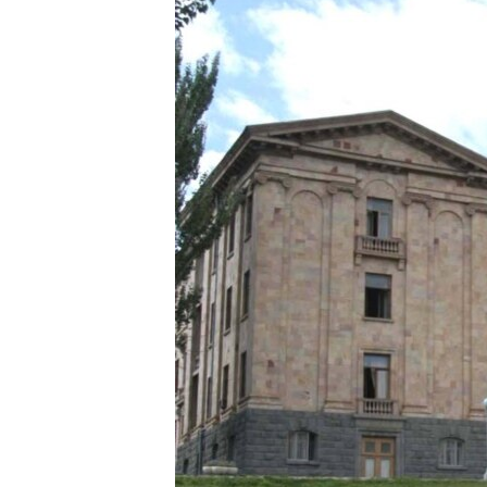
ՄԻՋԱԶԳԱՅԻՆ
ՄՇԱԿՈՒՅԹ
ՍՊՈՐՏ
ՄԵԿՆԱԲԱՆՈՒԹՅՈՒՆ
ՏՏ ԵՒ ԻՆՏԵՐՆԵՏ
ԿՈՐՈՆԱՎԻՐՈՒՍ
ԱՐԽԻՎ
ՏԵՍԱՆՅՈՒԹԵՐ
ԲԱՆԱՎԵՃ
ՁԳՏԵԼՈՎ ԼԱՎԱԳՈՒՅՆԻՆ
ՓՈԴՔԱՍԹ