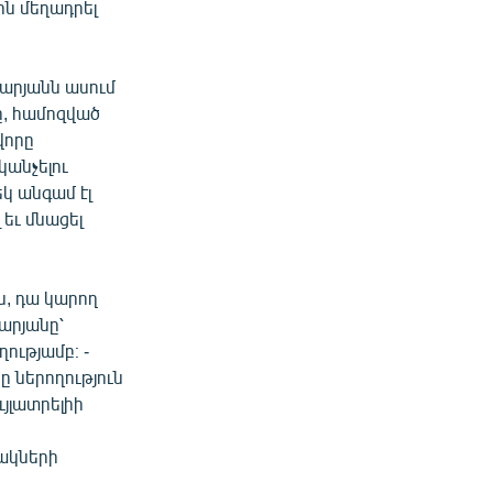
ին մեղադրել
արյանն ասում
ը, համոզված
վորը
անչելու
եկ անգամ էլ
եւ մնացել
ն, դա կարող
արյանը՝
ությամբ։ -
 ներողություն
ւյլատրելիի
ակների