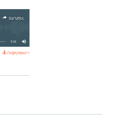
ՏԱՐԱԾԵԼ
5:16
Ուղիղ հղում
ՏԱՐԱԾԵԼ