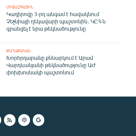
ՄԻՋԱԶԳԱՅԻՆ
Կադիրովը 3-րդ անգամ է հավակնում
Չեչնիայի ղեկավարի պաշտոնին․ ԿԸՀ-ն
գրանցել է նրա թեկնածությունը
ՔԱՂԱՔԱԿԱՆ
Խորհրդարանը քննարկում է Արամ
Վարդևանյանի թեկնածությունը ԱԺ
փոխխոսնակի պաշտոնում