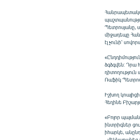
Հանրապետական
պաշտպանությ
Պետրոսյանը, ս
միջադեպը Հան
էլ չունի՝ սովո
«Ընդդիմությու
ձգձգվեն։ Դրա 
դիտողություն 
Ռաֆիկ Պետրոս
Իշխող կոալից
Հեղինե Բիշարյ
«Բոլոր պայմանն
ինտրիգներ ցուց
իհարկե, անըն
- մեկնաբանեց 