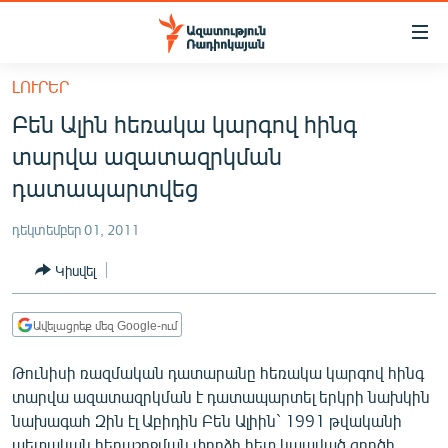
Մատչելիության
հղումներ
Անցնել
ԼՈՒՐԵՐ
հիմնական
ԱԶԱՏՈՒԹՅՈՒՆ TV
Բեն Ալին հեռակա կարգով հինգ
բովանդակությանը
ՀԱՅԱՍՏԱՆ
Անցնել
տարվա ազատազրկման
հիմնական
ՔԱՂԱՔԱԿԱՆ
դատապարտվեց
մենյուին
ԸՆՏՐՈՒԹՅՈՒՆՆԵՐ 2026
Որոնում
դեկտեմբեր 01, 2011
ԻՐԱՎՈՒՆՔ
Կիսվել
ՀԱՍԱՐԱԿՈՒԹՅՈՒՆ
ՏՆՏԵՍՈՒԹՅՈՒՆ
Ավելացրեք մեզ Google-ում
ՂԱՐԱԲԱՂ
Թունիսի ռազմական դատարանը հեռակա կարգով հինգ
ՊԱՏԵՐԱԶՄԻ 6 ՇԱԲԱԹՆԵՐԸ
տարվա ազատազրկման է դատապարտել երկրի նախկին
նախագահ Զին էլ Աբիդին Բեն Ալիին` 1991 թվականի
ՏԱՐԱԾԱՇՐՋԱՆ
պետական հեղաշրջման փորձի հետ կապված գործի