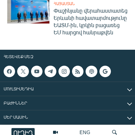
ՀԱՅԱՍՏԱՆ
Փաշինյանը վերահաստատեց
Երևանի հավատարմությունը
ԵԱՏՄ-ին, կրկին բացառեց
ԵՄ հարցով հանրաքվեն
ՀԵՏԵՎԵՔ ՄԵԶ
ՄՈՒԼՏԻՄԵԴԻԱ
ԲԱԺԻՆՆԵՐ
ՄԵՐ ՄԱՍԻՆ
ՈՒՂԻՂ
ENG
«Ազատ Եվրոպա/Ազատություն» ռադիոկայան © 2026