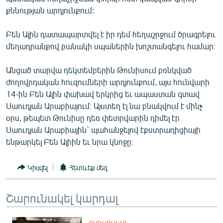
ՄԻՋԱԶԳԱՅԻՆ
քննության արդյունքում:
ՄՇԱԿՈՒՅԹ
Բեն Ալին դատապարտվել է իր դեմ հեղաշրջում ծրագրելու
ՍՊՈՐՏ
մեղադրանքով բանակի սպաներին խոշտանգելու համար։
ՄԵԿՆԱԲԱՆՈՒԹՅՈՒՆ
Անցած տարվա դեկտեմբերին Թունիսում բռնկված
ՏՏ ԵՒ ԻՆՏԵՐՆԵՏ
ժողովրդական հուզումների արդյունքում, այս հունվարի
14-ին Բեն Ալին փախավ երկրից եւ ապաստան գտավ
ԿՈՐՈՆԱՎԻՐՈՒՍ
Սաուդյան Արաբիայում։ Այստեղ էլ նա բնակվում է մինչ
ԱՐԽԻՎ
օրս, թեպետ Թունիսը դեռ փետրվարին դիմել էր
Սաուդյան Արաբիային` պահանջելով էքստրադիցիայի
ՏԵՍԱՆՅՈՒԹԵՐ
ենթարկել Բեն Ալիին եւ նրա կնոջը։
ԲԱՆԱՎԵՃ
Կիսվել
Հետևեք մեզ
ՁԳՏԵԼՈՎ ԼԱՎԱԳՈՒՅՆԻՆ
ՓՈԴՔԱՍԹ
Շարունակել կարդալ
Հայերեն