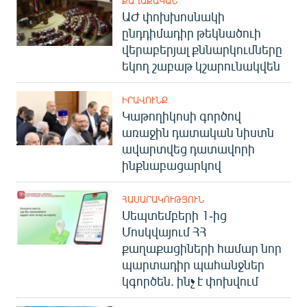
ՔԱՂԱՔԱԿԱՆ
English
ԱԺ փոխխոսնակի
ընդդիմադիր թեկնածուի
Русский
վերաբերյալ քննարկումները
եկող շաբաթ կշարունակվեն
ՀԵՏԵՎԵՔ ՄԵԶ
ԻՐԱՎՈՒՆՔ
Կաթողիկոսի գործով
առաջին դատական նիստն
ավարտվեց դատավորի
ինքնաբացարկով
«Ազատության» բոլոր կայքերը
ՀԱՍԱՐԱԿՈՒԹՅՈՒՆ
Սեպտեմբերի 1-ից
Մոսկվայում ՀՀ
քաղաքացիների համար նոր
պարտադիր պահանջներ
կգործեն. ինչ է փոխվում