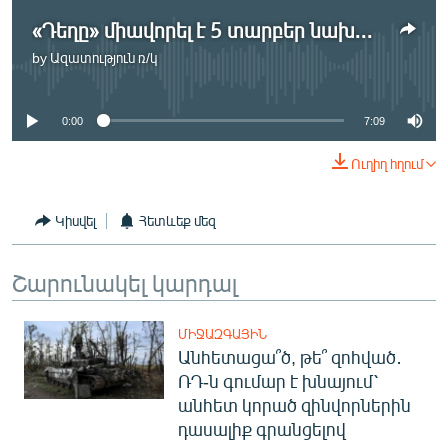
«Դեղը» միավորել է 5 տարբեր նախասիրությունների ու ճաշակի տեր երիտասարդների
by
Ազատություն ռ/կ
No media source currently available
0:00
7:09
Ուղիղ հղում
Կիսվել
Հետևեք մեզ
Շարունակել կարդալ
ՄԻՋԱԶԳԱՅԻՆ
Անհետացա՞ծ, թե՞ զոհված․
ՌԴ-ն գումար է խնայում՝
անհետ կորած զինվորներին
դասալիք գրանցելով