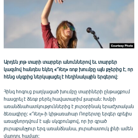
ՄԻՋԱԶԳԱՅԻՆ
ՄՇԱԿՈՒՅԹ
ՍՊՈՐՏ
ՄԵԿՆԱԲԱՆՈՒԹՅՈՒՆ
ՏՏ ԵՒ ԻՆՏԵՐՆԵՏ
ԿՈՐՈՆԱՎԻՐՈՒՍ
Արդեն յոթ տարի տարբեր անուններով եւ տարբեր
կազմով հանդես եկեղ «Դեղ» ռոք խումբը այն քչերից է, որ
ԱՐԽԻՎ
հենց սկզբից ներկայացել է հեղինակային երգերով:
ՏԵՍԱՆՅՈՒԹԵՐ
Հինգ հոգուց բաղկացած խումբը տարիների ընթացքում
ԲԱՆԱՎԵՃ
հասցրել է ձեռք բերել հավատարիմ լսարան: Խմբի
ՁԳՏԵԼՈՎ ԼԱՎԱԳՈՒՅՆԻՆ
առանձնահատկություններից է յուրօրինակ երաժշտական
ձեռագիրը: «Դեղ»-ի կիթառահար Ռոբերտը երգեր գրելիս
ՓՈԴՔԱՍԹ
առաջնորդվում է այն սկզբունքով, որ իր գրած
յուրաքանչյուր երգ առանձնանա, յուրահատուկ լինի ամեն
Հայերեն
մարդու համար: