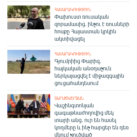
ՀԱՍԱՐԱԿՈՒԹՅՈՒՆ
Փախուստ ռուսական
զորամասից. ինչու է ռուսների
հոսքը Հայաստան կրկին
ակտիվացել
ՀԱՍԱՐԱԿՈՒԹՅՈՒՆ
Գյումրիից Փարիզ․
հայկական անօդաչուն
ներկայացվել է միջազգային
ցուցահանդեսում
ՏԱՐԱԾԱՇՐՋԱՆ
Վաշինգտոնյան
գագաթնաժողովից մեկ
տարի անց. ուր են հասել
կողմերը և ինչ հարցեր են դեռ
մնում չլուծված