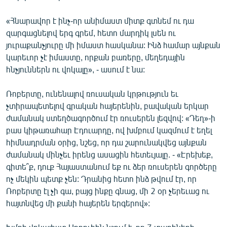
English
«Հնարավոր է ինչ-որ անիմաստ միտք գտնեմ ու դա
Русский
զարգացնելով երգ գրեմ, հետո մարդիկ լսեն ու
յուրաքանչյուրը մի իմաստ հասկանա: Ինձ համար այնքան
ՀԵՏԵՎԵՔ ՄԵԶ
կարեւոր չէ իմաստը, որքան բառերը, մեղեդային
հնչյուններն ու վոկալը», - ասում է նա:
Ռոբերտը, ունենալով ռուսական կրթություն եւ
չտիրապետելով գրական հայերենին, բավական երկար
ժամանակ ստեղծագործում էր ռուսերեն լեզվով: «Դեղ»-ի
«Ազատության» բոլոր կայքերը
բաս կիթառահար Էդուարդը, ով խմբում կազմում է եղել
հիմնադրման օրից, նշեց, որ դա շարունակվեց այնքան
ժամանակ մինչեւ իրենց ասացին հետեւյալը. - «Էրեխեք,
գիտե՞ք, դուք Հայաստանում եք ու ձեր ռուսերեն գործերը
ոչ մեկին պետք չեն: Դրանից հետո ինձ թվում էր, որ
Ռոբերտը էլ չի գա, բայց ինքը գնաց, մի 2 օր չերեւաց ու
հայտնվեց մի քանի հայերեն երգերով»: