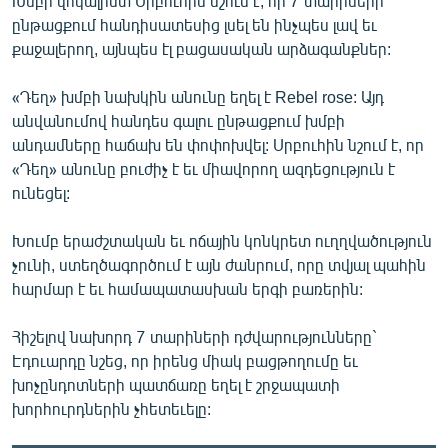
Խմբի վոկալիստ Սրբուհին նշում է, որ 7 տարիների
ընթացքում հանդիսատեսից լսել են ինչպես լավ եւ
քաջալերող, այնպես էլ բացասական արձագանքներ:
«Դեղ» խմբի նախկին անունը եղել է Rebel rose: Այդ
անվանումով հանդես գալու ընթացքում խմբի
անդամները հաճախ են փոփոխվել: Սրբուհին նշում է, որ
«Դեղ» անունը բուժիչ է եւ միավորող ազդեցություն է
ունեցել:
Խումբ երաժշտական եւ ոճային կոնկրետ ուղղվածություն
չունի, ստեղծագործում է այն ժանրում, որը տվյալ պահին
հարմար է եւ համապատասխան երգի բառերին:
Հիշելով նախորդ 7 տարիների դժվարությունները`
Էդուարդը նշեց, որ իրենց միակ բացթողումը եւ
խոչընդոտների պատճառը եղել է շրջապատի
խորհուրդներին չհետեւելը: