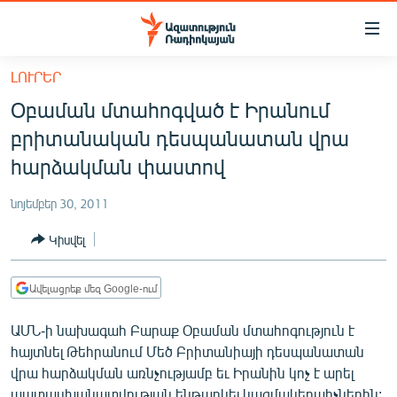
Մատչելիության
հղումներ
Անցնել
ԼՈՒՐԵՐ
հիմնական
ԱԶԱՏՈՒԹՅՈՒՆ TV
Օբաման մտահոգված է Իրանում
բովանդակությանը
ՀԱՅԱՍՏԱՆ
Անցնել
բրիտանական դեսպանատան վրա
հիմնական
ՔԱՂԱՔԱԿԱՆ
հարձակման փաստով
մենյուին
ԸՆՏՐՈՒԹՅՈՒՆՆԵՐ 2026
Որոնում
նոյեմբեր 30, 2011
ԻՐԱՎՈՒՆՔ
Կիսվել
ՀԱՍԱՐԱԿՈՒԹՅՈՒՆ
ՏՆՏԵՍՈՒԹՅՈՒՆ
Ավելացրեք մեզ Google-ում
ՂԱՐԱԲԱՂ
ԱՄՆ-ի նախագահ Բարաք Օբաման մտահոգություն է
ՊԱՏԵՐԱԶՄԻ 6 ՇԱԲԱԹՆԵՐԸ
հայտնել Թեհրանում Մեծ Բրիտանիայի դեսպանատան
վրա հարձակման առնչությամբ եւ Իրանին կոչ է արել
ՏԱՐԱԾԱՇՐՋԱՆ
պատասխանատվության ենթարկել կազմակերպիչներին: