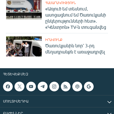
ՀԱՍԱՐԱԿՈՒԹՅՈՒՆ
«Առյուծ եմ տեսնում,
ասոցացնում եմ Ծառուկյանի
ընկերությունների հետ».
«Կենտրոն» TV-ն տուգանվեց
ԻՐԱՎՈՒՆՔ
Ծառուկյանին նոր՝ 3-րդ
մեղադրանքն է առաջադրվել
ՀԵՏԵՎԵՔ ՄԵԶ
ՄՈՒԼՏԻՄԵԴԻԱ
ԲԱԺԻՆՆԵՐ