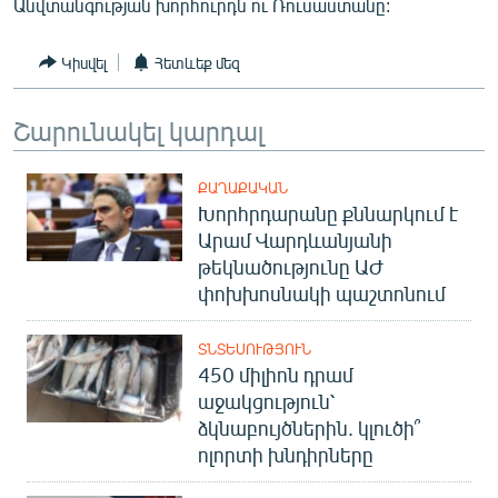
Անվտանգության խորհուրդն ու Ռուսաստանը:
English
Русский
Կիսվել
Հետևեք մեզ
ՀԵՏԵՎԵՔ ՄԵԶ
Շարունակել կարդալ
ՔԱՂԱՔԱԿԱՆ
Խորհրդարանը քննարկում է
Արամ Վարդևանյանի
թեկնածությունը ԱԺ
«Ազատության» բոլոր կայքերը
փոխխոսնակի պաշտոնում
ՏՆՏԵՍՈՒԹՅՈՒՆ
450 միլիոն դրամ
աջակցություն՝
ձկնաբույծներին. կլուծի՞
ոլորտի խնդիրները