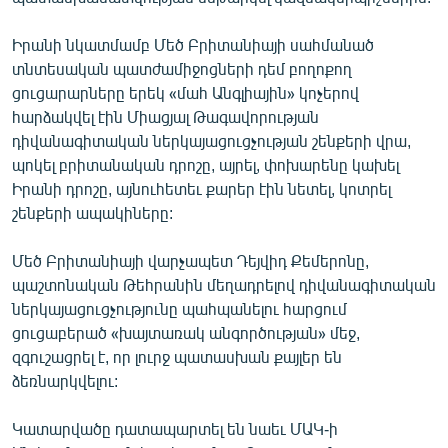
ՄԻՋԱԶԳԱՅԻՆ
Իրանի նկատմամբ Մեծ Բրիտանիայի սահմանած
ՄՇԱԿՈՒՅԹ
տնտեսական պատժամիջոցների դեմ բողոքող
ՍՊՈՐՏ
ցուցարարները երեկ «մահ Անգլիային» կոչերով
հարձակվել էին Միացյալ Թագավորության
ՄԵԿՆԱԲԱՆՈՒԹՅՈՒՆ
դիվանագիտական ներկայացուցչության շենքերի վրա,
ՏՏ ԵՒ ԻՆՏԵՐՆԵՏ
պոկել բրիտանական դրոշը, այրել, փոխարենը կախել
Իրանի դրոշը, այնուհետեւ քարեր էին նետել, կոտրել
ԿՈՐՈՆԱՎԻՐՈՒՍ
շենքերի ապակիները:
ԱՐԽԻՎ
Մեծ Բրիտանիայի վարչապետ Դեյվիդ Քեմերոնը,
ՏԵՍԱՆՅՈՒԹԵՐ
պաշտոնական Թեհրանին մեղադրելով դիվանագիտական
ԲԱՆԱՎԵՃ
ներկայացուցչությունը պահպանելու հարցում
ցուցաբերած «խայտառակ անգործության» մեջ,
ՁԳՏԵԼՈՎ ԼԱՎԱԳՈՒՅՆԻՆ
զգուշացրել է, որ լուրջ պատասխան քայլեր են
ՓՈԴՔԱՍԹ
ձեռնարկվելու:
Կատարվածը դատապարտել են նաեւ ՄԱԿ-ի
Հայերեն