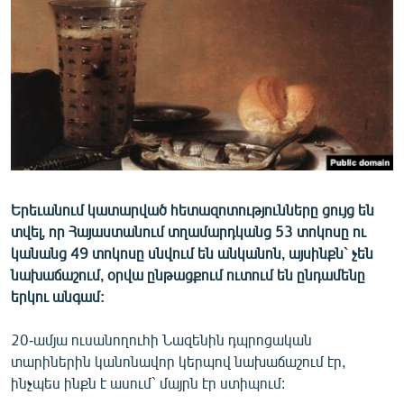
ՄԻՋԱԶԳԱՅԻՆ
ՄՇԱԿՈՒՅԹ
ՍՊՈՐՏ
ՄԵԿՆԱԲԱՆՈՒԹՅՈՒՆ
ՏՏ ԵՒ ԻՆՏԵՐՆԵՏ
ԿՈՐՈՆԱՎԻՐՈՒՍ
Երեւանում կատարված հետազոտությունները ցույց են
ԱՐԽԻՎ
տվել, որ Հայաստանում տղամարդկանց 53 տոկոսը ու
ՏԵՍԱՆՅՈՒԹԵՐ
կանանց 49 տոկոսը սնվում են անկանոն, այսինքն` չեն
նախաճաշում, օրվա ընթացքում ուտում են ընդամենը
ԲԱՆԱՎԵՃ
երկու անգամ:
ՁԳՏԵԼՈՎ ԼԱՎԱԳՈՒՅՆԻՆ
20-ամյա ուսանողուհի Նազենին դպրոցական
ՓՈԴՔԱՍԹ
տարիներին կանոնավոր կերպով նախաճաշում էր,
ինչպես ինքն է ասում` մայրն էր ստիպում:
Հայերեն