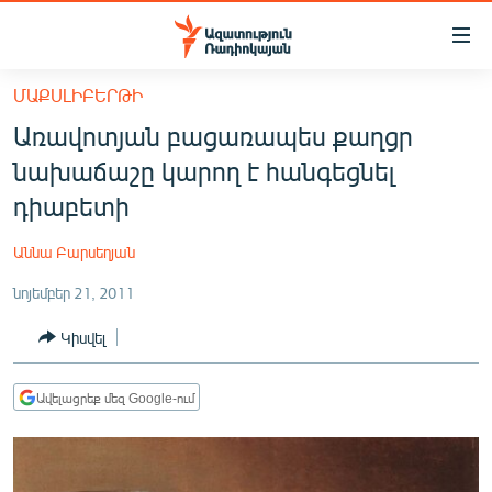
Մատչելիության
հղումներ
Անցնել
ՄԱՔՍԼԻԲԵՐԹԻ
հիմնական
ԱԶԱՏՈՒԹՅՈՒՆ TV
Առավոտյան բացառապես քաղցր
բովանդակությանը
ՀԱՅԱՍՏԱՆ
Անցնել
նախաճաշը կարող է հանգեցնել
հիմնական
ՔԱՂԱՔԱԿԱՆ
դիաբետի
մենյուին
ԸՆՏՐՈՒԹՅՈՒՆՆԵՐ 2026
Որոնում
Աննա Բարսեղյան
ԻՐԱՎՈՒՆՔ
նոյեմբեր 21, 2011
ՀԱՍԱՐԱԿՈՒԹՅՈՒՆ
Կիսվել
ՏՆՏԵՍՈՒԹՅՈՒՆ
ՂԱՐԱԲԱՂ
Ավելացրեք մեզ Google-ում
ՊԱՏԵՐԱԶՄԻ 6 ՇԱԲԱԹՆԵՐԸ
ՏԱՐԱԾԱՇՐՋԱՆ