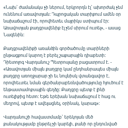
English
«Նախ` ժամանակս չի ներում, երկրորդն էլ` ախորժակ չեմ
ունենում առավոտյան: Դպրոցական տարիքում ամեն օր
Русский
նախաճաշում էի, որովհետեւ մայրիկս ստիպում էր:
Առավոտյան քաղցրավենիք էլ չեմ սիրում ուտել», - ասաց
ՀԵՏԵՎԵՔ ՄԵԶ
Նազենին:
Քաղցրավենիքի առանձին գործածումը տարիների
ընթացքում կարող է բերել շաքարային դիաբետի:
Դիետոլոգ Վարդանուշ Պետրոսյանը բացատրում է. -
«Առավոտյան միայն քաղցրը կամ ընդհանրապես միայն
«Ազատության» բոլոր կայքերը
քաղցրը առողջարար չի եւ նույնիսկ վտանգավոր է,
որովհեւտեւ նման գերծանրաբեռնվածությունը հյուծում է
ենթաստամոքսային գեղձը: Քաղցրը պետք է լինի
ուտելիքից հետո: Եթե երեխան նախաճաշում է հաց ու
մեղրով, պետք է ավելացնել, օրինակ, կարագ»:
Վարդանուշի հավաստմամբ` երեկոյան մեծ
քանակությամբ ընթրել չի կարելի, քանի որ ընդունված