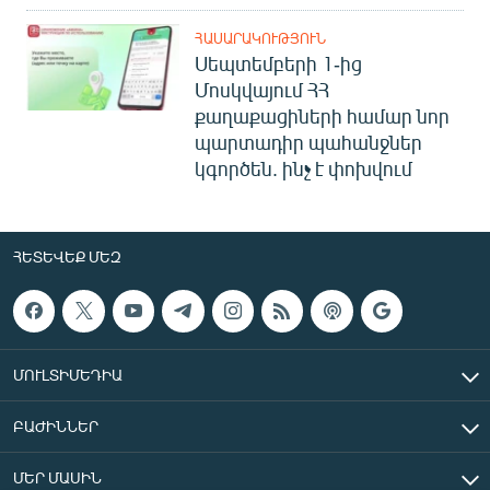
ՀԱՍԱՐԱԿՈՒԹՅՈՒՆ
Սեպտեմբերի 1-ից
Մոսկվայում ՀՀ
քաղաքացիների համար նոր
պարտադիր պահանջներ
կգործեն. ինչ է փոխվում
ՀԵՏԵՎԵՔ ՄԵԶ
ՄՈՒԼՏԻՄԵԴԻԱ
ԲԱԺԻՆՆԵՐ
ՄԵՐ ՄԱՍԻՆ