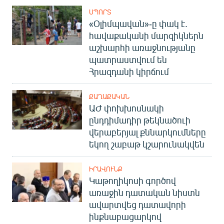
ՍՊՈՐՏ
«Օլիմպավան»-ը փակ է.
հավաքականի մարզիկներն
աշխարհի առաջնությանը
պատրաստվում են
Հրազդանի կիրճում
ՔԱՂԱՔԱԿԱՆ
ԱԺ փոխխոսնակի
ընդդիմադիր թեկնածուի
վերաբերյալ քննարկումները
եկող շաբաթ կշարունակվեն
ԻՐԱՎՈՒՆՔ
Կաթողիկոսի գործով
առաջին դատական նիստն
ավարտվեց դատավորի
ինքնաբացարկով