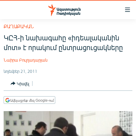
Մատչելիության
հղումներ
Անցնել
ՔԱՂԱՔԱԿԱՆ
հիմնական
ԱԶԱՏՈՒԹՅՈՒՆ TV
ԿԸՀ-ի նախագահը «իդեալականին
բովանդակությանը
ՀԱՅԱՍՏԱՆ
Անցնել
մոտ» է որակում ընտրացուցակները
հիմնական
ՔԱՂԱՔԱԿԱՆ
մենյուին
Նաիրա Բուլղադարյան
ԸՆՏՐՈՒԹՅՈՒՆՆԵՐ 2026
Որոնում
նոյեմբեր 21, 2011
ԻՐԱՎՈՒՆՔ
Կիսվել
ՀԱՍԱՐԱԿՈՒԹՅՈՒՆ
ՏՆՏԵՍՈՒԹՅՈՒՆ
Ավելացրեք մեզ Google-ում
ՂԱՐԱԲԱՂ
ՊԱՏԵՐԱԶՄԻ 6 ՇԱԲԱԹՆԵՐԸ
ՏԱՐԱԾԱՇՐՋԱՆ