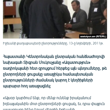
ՄԻՋԱԶԳԱՅԻՆ
ՄՇԱԿՈՒՅԹ
ՍՊՈՐՏ
ՄԵԿՆԱԲԱՆՈՒԹՅՈՒՆ
ՏՏ ԵՒ ԻՆՏԵՐՆԵՏ
Իջեւանի քաղաքապետի ընտրությունները, 13-ը նոյեմբերի, 2011թ.
ԿՈՐՈՆԱՎԻՐՈՒՍ
Հայաստանի Կենտրոնական ընտրական հանձնաժողովի
ԱՐԽԻՎ
նախագահ Տիգրան Մուկուչյանը «Ազատություն»
ՏԵՍԱՆՅՈՒԹԵՐ
ռադիոկայանի հետ զրույցում հերքեց այն պնդումները, թե
ընտրողների ցուցակը առաջիկա համապետական
ԲԱՆԱՎԵՃ
ընտրությունների ժամանակ կարող է կեղծիքների
ՁԳՏԵԼՈՎ ԼԱՎԱԳՈՒՅՆԻՆ
պարարտ հող առաջացնել:
ՓՈԴՔԱՍԹ
«Այսօր կարծում ենք, որ մենք ունենք իրականում
իդեալականին մոտ ընտրողների ցուցակ, եւ դրա փայլուն
Հայերեն
ապացույցը հենց եղավ վերջին Իջեւանի