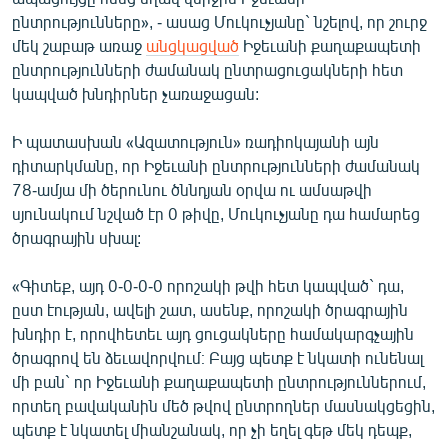
English
ընտրությունները», - ասաց Մուկուչյանը` նշելով, որ շուրջ
մեկ շաբաթ առաջ
անցկացված
Իջեւանի քաղաքապետի
Русский
ընտրությունների ժամանակ ընտրացուցակների հետ
կապված խնդիրներ չառաջացան:
ՀԵՏԵՎԵՔ ՄԵԶ
Ի պատասխան «Ազատություն» ռադիոկայանի այն
դիտարկմանը, որ Իջեւանի ընտրությունների ժամանակ
78-ամյա մի ծերունու ծննդյան օրվա ու ամսաթվի
սյունակում նշված էր 0 թիվը, Մուկուչյանը դա համարեց
ծրագրային սխալ:
«Ազատության» բոլոր կայքերը
«Գիտեք, այդ 0-0-0-0 որոշակի թվի հետ կապված` դա,
ըստ էության, ավելի շատ, ասենք, որոշակի ծրագրային
խնդիր է, որովհետեւ այդ ցուցակները համակարգչային
ծրագրով են ձեւավորվում։ Բայց պետք է նկատի ունենալ
մի բան` որ Իջեւանի քաղաքապետի ընտրություններում,
որտեղ բավականին մեծ թվով ընտրողներ մասնակցեցին,
պետք է նկատել միանշանակ, որ չի եղել գեթ մեկ դեպք,