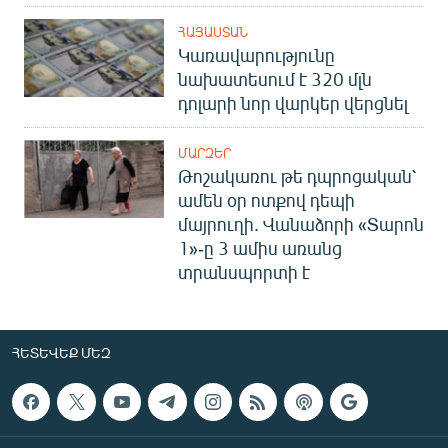
ՀԱՅԱՍՏԱՆ
Կառավարությունը
նախատեսում է 320 մլն
դոլարի նոր վարկեր վերցնել
ՄԱՐԶԵՐ
Թոշակառու թե դպրոցական՝
ամեն օր ոտքով դեպի
մայրուղի. Վանաձորի «Տարոն
1»-ը 3 ամիս առանց
տրանսպորտի է
ՀԵՏԵՎԵՔ ՄԵԶ