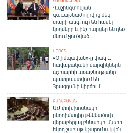
ՏԱՐԱԾԱՇՐՋԱՆ
English
Վաշինգտոնյան
գագաթնաժողովից մեկ
Русский
տարի անց. ուր են հասել
կողմերը և ինչ հարցեր են դեռ
ՀԵՏԵՎԵՔ ՄԵԶ
մնում չլուծված
ՍՊՈՐՏ
«Օլիմպավան»-ը փակ է.
հավաքականի մարզիկներն
աշխարհի առաջնությանը
«Ազատության» բոլոր կայքերը
պատրաստվում են
Հրազդանի կիրճում
ՔԱՂԱՔԱԿԱՆ
ԱԺ փոխխոսնակի
ընդդիմադիր թեկնածուի
վերաբերյալ քննարկումները
եկող շաբաթ կշարունակվեն