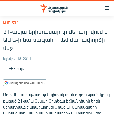
Մատչելիության
հղումներ
Անցնել
ԼՈՒՐԵՐ
հիմնական
ԱԶԱՏՈՒԹՅՈՒՆ TV
21-ամյա երիտասարդը մեղադրվում է
բովանդակությանը
ՀԱՅԱՍՏԱՆ
Անցնել
ԱՄՆ-ի նախագահի դեմ մահափորձի
հիմնական
ՔԱՂԱՔԱԿԱՆ
մեջ
մենյուին
ԸՆՏՐՈՒԹՅՈՒՆՆԵՐ 2026
Որոնում
նոյեմբեր 18, 2011
ԻՐԱՎՈՒՆՔ
Կիսվել
ՀԱՍԱՐԱԿՈՒԹՅՈՒՆ
ՏՆՏԵՍՈՒԹՅՈՒՆ
Ավելացրեք մեզ Google-ում
ՂԱՐԱԲԱՂ
Մոտ մեկ շաբաթ առաջ Սպիտակ տան ուղղությամբ կրակ
ՊԱՏԵՐԱԶՄԻ 6 ՇԱԲԱԹՆԵՐԸ
բացած 21-ամյա Օսկար Օրտեգա Էռնանդեսին երեկ
մեղադրանք է առաջադրվել Միացյալ Նահանգների
ՏԱՐԱԾԱՇՐՋԱՆ
նախագահի նկատմամբ մահափորձ կատարելու մեջ։