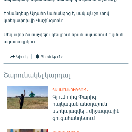
ՄԻՋԱԶԳԱՅԻՆ
Էռնանդեսը Այդահո նահանգից է, սակայն շուտով
ՄՇԱԿՈՒՅԹ
կտեղափոխվի Վաշինգտոն։
ՍՊՈՐՏ
Մեղավոր ճանաչվելու դեպքում նրան սպառնում է ցմահ
ՄԵԿՆԱԲԱՆՈՒԹՅՈՒՆ
ազատազրկում։
ՏՏ ԵՒ ԻՆՏԵՐՆԵՏ
Կիսվել
Հետևեք մեզ
ԿՈՐՈՆԱՎԻՐՈՒՍ
ԱՐԽԻՎ
Շարունակել կարդալ
ՏԵՍԱՆՅՈՒԹԵՐ
ԲԱՆԱՎԵՃ
ՀԱՍԱՐԱԿՈՒԹՅՈՒՆ
Գյումրիից Փարիզ․
ՁԳՏԵԼՈՎ ԼԱՎԱԳՈՒՅՆԻՆ
հայկական անօդաչուն
ներկայացվել է միջազգային
ՓՈԴՔԱՍԹ
ցուցահանդեսում
Հայերեն