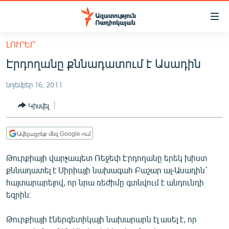
Մատչելիության
հղումներ
Անցնել
ԼՈՒՐԵՐ
հիմնական
ԱԶԱՏՈՒԹՅՈՒՆ TV
Էրդողանը քննադատում է Ասադին
բովանդակությանը
ՀԱՅԱՍՏԱՆ
Անցնել
նոյեմբեր 16, 2011
հիմնական
ՔԱՂԱՔԱԿԱՆ
մենյուին
Կիսվել
ԸՆՏՐՈՒԹՅՈՒՆՆԵՐ 2026
Որոնում
ԻՐԱՎՈՒՆՔ
Ավելացրեք մեզ Google-ում
ՀԱՍԱՐԱԿՈՒԹՅՈՒՆ
Թուրքիայի վարչապետ Ռեջեփ Էրդողանը երեկ խիստ
ՏՆՏԵՍՈՒԹՅՈՒՆ
քննադատել է Սիրիայի նախագահ Բաշար ալ-Ասադին`
հայտարարելով, որ նրա ռեժիմը գտնվում է անդունդի
ՂԱՐԱԲԱՂ
եզրին։
ՊԱՏԵՐԱԶՄԻ 6 ՇԱԲԱԹՆԵՐԸ
Թուրքիայի էներգետիկայի նախարարն էլ ասել է, որ
ՏԱՐԱԾԱՇՐՋԱՆ