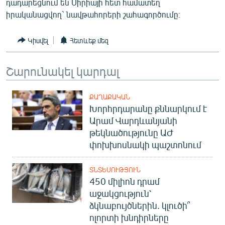
դադարեցնում են Սիրիայի հետ համատեղ
ՄԻՋԱԶԳԱՅԻՆ
իրականացվող` նավթահորերի շահագործումը։
ՄՇԱԿՈՒՅԹ
Կիսվել
Հետևեք մեզ
ՍՊՈՐՏ
ՄԵԿՆԱԲԱՆՈՒԹՅՈՒՆ
Շարունակել կարդալ
ՏՏ ԵՒ ԻՆՏԵՐՆԵՏ
ՔԱՂԱՔԱԿԱՆ
ԿՈՐՈՆԱՎԻՐՈՒՍ
Խորհրդարանը քննարկում է
ԱՐԽԻՎ
Արամ Վարդևանյանի
թեկնածությունը ԱԺ
ՏԵՍԱՆՅՈՒԹԵՐ
փոխխոսնակի պաշտոնում
ԲԱՆԱՎԵՃ
ՏՆՏԵՍՈՒԹՅՈՒՆ
ՁԳՏԵԼՈՎ ԼԱՎԱԳՈՒՅՆԻՆ
450 միլիոն դրամ
ՓՈԴՔԱՍԹ
աջակցություն՝
ձկնաբույծներին. կլուծի՞
Հայերեն
ոլորտի խնդիրները