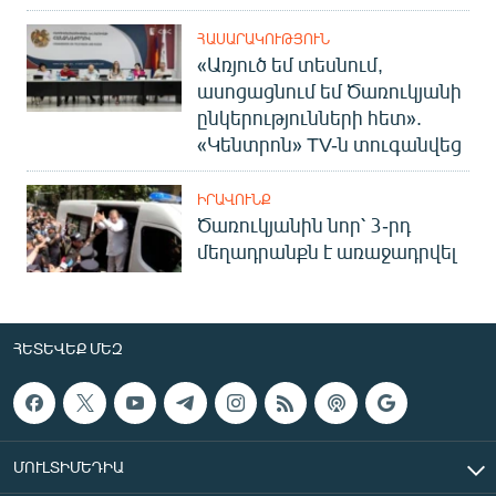
English
ՀԱՍԱՐԱԿՈՒԹՅՈՒՆ
Русский
«Առյուծ եմ տեսնում,
ասոցացնում եմ Ծառուկյանի
ընկերությունների հետ».
ՀԵՏԵՎԵՔ ՄԵԶ
«Կենտրոն» TV-ն տուգանվեց
ԻՐԱՎՈՒՆՔ
Ծառուկյանին նոր՝ 3-րդ
մեղադրանքն է առաջադրվել
«Ազատության» բոլոր կայքերը
ՀԵՏԵՎԵՔ ՄԵԶ
ՄՈՒԼՏԻՄԵԴԻԱ