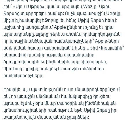
English
էին` «Մյուս Սթիվը», կամ պարզապես Woz-ը` Սթիվ
Ջոբսից տարբերելու համար: Ու չնայած առաջին Սթիվը
Русский
միշտ էլ համարվել է Ջոբսը, եւ հենց Սթիվ Ջոբսի հետ է
աշխարհը ասոցացնում Apple ընկերությունը եւ դրա
ՀԵՏԵՎԵՔ ՄԵԶ
արտադրանքը, քչերը թերեւս գիտեն, որ մարդկությունն
իր առաջին անձնական համակարգիչների` Apple-ների
ստեղծման համար պարտական է հենց Սթիվ Վոզնյակին`
ներամփոփ բնավորությամբ տաղանդավոր
ծրագրավորողին եւ ինժեներին, որը, փաստորեն,
միայնակ, զրոյից ստեղծել է առաջին անձնական
«Ազատության» բոլոր կայքերը
համակարգիչները։
Իհարկե, այս պատմությունն ուսումնասիրողները նշում
են, որ առաջին անձնական համակարգիչը գուցեեւ
այդպես էլ մինչ օրս մնար տարօրինակ ինժեներական
կոնստրուկցիաների խանութում, եթե Սթիվ Ջոբսը իր
տաղանդով այն մասսայական չդարձներ: