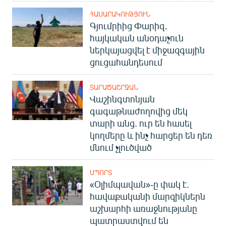
ՀԱՍԱՐԱԿՈՒԹՅՈՒՆ
Գյումրիից Փարիզ․
հայկական անօդաչուն
ներկայացվել է միջազգային
ցուցահանդեսում
ՏԱՐԱԾԱՇՐՋԱՆ
Վաշինգտոնյան
գագաթնաժողովից մեկ
տարի անց. ուր են հասել
կողմերը և ինչ հարցեր են դեռ
մնում չլուծված
ՍՊՈՐՏ
«Օլիմպավան»-ը փակ է.
հավաքականի մարզիկներն
աշխարհի առաջնությանը
պատրաստվում են