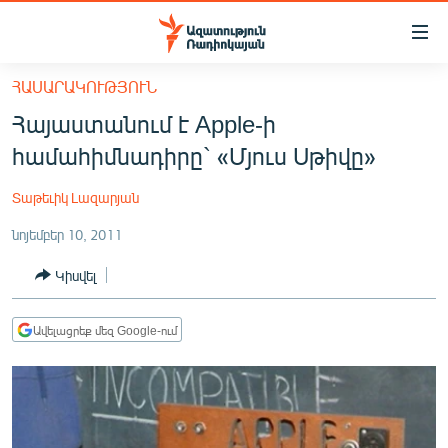
Մատչելիության
հղումներ
Անցնել
ՀԱՍԱՐԱԿՈՒԹՅՈՒՆ
հիմնական
ԱԶԱՏՈՒԹՅՈՒՆ TV
Հայաստանում է Apple-ի
բովանդակությանը
ՀԱՅԱՍՏԱՆ
Անցնել
համահիմնադիրը` «Մյուս Սթիվը»
հիմնական
ՔԱՂԱՔԱԿԱՆ
մենյուին
Տաթեւիկ Լազարյան
ԸՆՏՐՈՒԹՅՈՒՆՆԵՐ 2026
Որոնում
նոյեմբեր 10, 2011
ԻՐԱՎՈՒՆՔ
Կիսվել
ՀԱՍԱՐԱԿՈՒԹՅՈՒՆ
ՏՆՏԵՍՈՒԹՅՈՒՆ
Ավելացրեք մեզ Google-ում
ՂԱՐԱԲԱՂ
ՊԱՏԵՐԱԶՄԻ 6 ՇԱԲԱԹՆԵՐԸ
ՏԱՐԱԾԱՇՐՋԱՆ