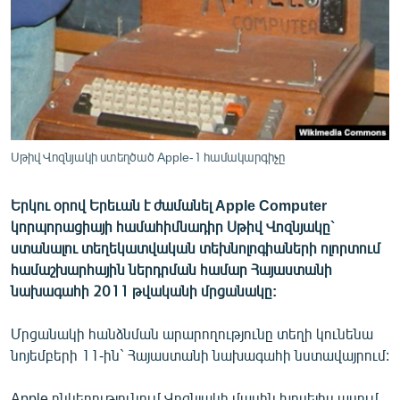
ՄԻՋԱԶԳԱՅԻՆ
ՄՇԱԿՈՒՅԹ
ՍՊՈՐՏ
ՄԵԿՆԱԲԱՆՈՒԹՅՈՒՆ
ՏՏ ԵՒ ԻՆՏԵՐՆԵՏ
Սթիվ Վոզնյակի ստեղծած Apple-1 համակարգիչը
ԿՈՐՈՆԱՎԻՐՈՒՍ
Երկու օրով Երեւան է ժամանել Apple Computer
ԱՐԽԻՎ
կորպորացիայի համահիմնադիր Սթիվ Վոզնյակը`
ՏԵՍԱՆՅՈՒԹԵՐ
ստանալու տեղեկատվական տեխնոլոգիաների ոլորտում
համաշխարհային ներդրման համար Հայաստանի
ԲԱՆԱՎԵՃ
նախագահի 2011 թվականի մրցանակը:
ՁԳՏԵԼՈՎ ԼԱՎԱԳՈՒՅՆԻՆ
Մրցանակի հանձնման արարողությունը տեղի կունենա
ՓՈԴՔԱՍԹ
նոյեմբերի 11-ին` Հայաստանի նախագահի նստավայրում:
Հայերեն
Apple ընկերությունում Վոզնյակի մասին խոսելիս ասում