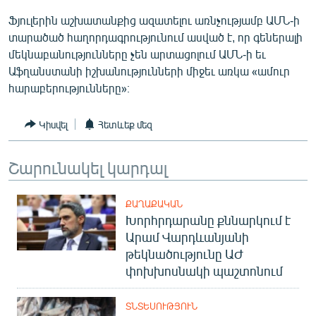
English
Ֆյուլերին աշխատանքից ազատելու առնչությամբ ԱՄՆ-ի
տարածած հաղորդագրությունում ասված է, որ գեներալի
Русский
մեկնաբանությունները չեն արտացոլում ԱՄՆ-ի եւ
Աֆղանստանի իշխանությունների միջեւ առկա «ամուր
ՀԵՏԵՎԵՔ ՄԵԶ
հարաբերությունները»։
Կիսվել
Հետևեք մեզ
Շարունակել կարդալ
«Ազատության» բոլոր կայքերը
ՔԱՂԱՔԱԿԱՆ
Խորհրդարանը քննարկում է
Արամ Վարդևանյանի
թեկնածությունը ԱԺ
փոխխոսնակի պաշտոնում
ՏՆՏԵՍՈՒԹՅՈՒՆ