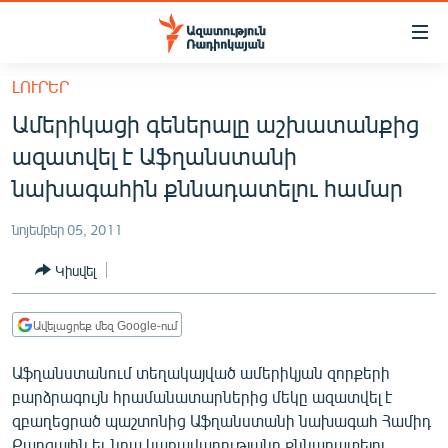
Մատչելիության
հղումներ
Անցնել
ԼՈՒՐԵՐ
հիմնական
ԱԶԱՏՈՒԹՅՈՒՆ TV
Ամերիկացի գեներալը աշխատանքից
բովանդակությանը
ՀԱՅԱՍՏԱՆ
Անցնել
ազատվել է Աֆղանստանի
հիմնական
ՔԱՂԱՔԱԿԱՆ
նախագահին քննադատելու համար
մենյուին
ԸՆՏՐՈՒԹՅՈՒՆՆԵՐ 2026
Որոնում
նոյեմբեր 05, 2011
ԻՐԱՎՈՒՆՔ
Կիսվել
ՀԱՍԱՐԱԿՈՒԹՅՈՒՆ
ՏՆՏԵՍՈՒԹՅՈՒՆ
Ավելացրեք մեզ Google-ում
ՂԱՐԱԲԱՂ
Աֆղանստանում տեղակայված ամերիկյան զորքերի
ՊԱՏԵՐԱԶՄԻ 6 ՇԱԲԱԹՆԵՐԸ
բարձրագույն հրամանատարներից մեկը ազատվել է
զբաղեցրած պաշտոնից Աֆղանստանի նախագահ Համիդ
ՏԱՐԱԾԱՇՐՋԱՆ
Քարզային եւ նրա կառավարությանը քննադատելու