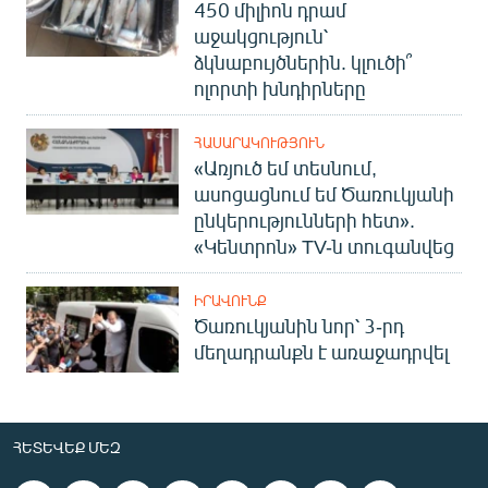
450 միլիոն դրամ
աջակցություն՝
ձկնաբույծներին. կլուծի՞
ոլորտի խնդիրները
ՀԱՍԱՐԱԿՈՒԹՅՈՒՆ
«Առյուծ եմ տեսնում,
ասոցացնում եմ Ծառուկյանի
ընկերությունների հետ».
«Կենտրոն» TV-ն տուգանվեց
ԻՐԱՎՈՒՆՔ
Ծառուկյանին նոր՝ 3-րդ
մեղադրանքն է առաջադրվել
ՀԵՏԵՎԵՔ ՄԵԶ