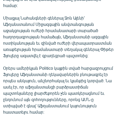
ՄԻՋԱԶԳԱՅԻՆ
համար։
ՄՇԱԿՈՒՅԹ
Միացյալ Նահանգների գեներալ Ջոն Ալենի՝
ՍՊՈՐՏ
Աֆղանստանում Միջազգային անվտանգության
աջակցության ուժերի հրամանատարի տարածած
ՄԵԿՆԱԲԱՆՈՒԹՅՈՒՆ
հաղորդագրության համաձայն, Աֆղանստանի ազգային
ՏՏ ԵՒ ԻՆՏԵՐՆԵՏ
ոստիկանության եւ զինված ուժերի վերապատրաստման
առաքելության հրամանատարի տեղակալ գեներալ Փիթեր
ԿՈՐՈՆԱՎԻՐՈՒՍ
Ֆյուլերը ազատվել է զբաղեցրած պաշտոնից։
ԱՐԽԻՎ
Օրերս ամերիկյան Politico կայքին տված հարցազրույցում
ՏԵՍԱՆՅՈՒԹԵՐ
Ֆյուլերը Աֆղանստանի ղեկավարներին բնութագրել էր
ԲԱՆԱՎԵՃ
որպես անկայուն, անշնորհակալ եւ կյանքից կտրված։ Նա
ասել էր, որ աֆղանստանցի բարձրաստիճան
ՁԳՏԵԼՈՎ ԼԱՎԱԳՈՒՅՆԻՆ
պաշտոնյաները լիարժեքորեն չեն պատկերացնում եւ
ՓՈԴՔԱՍԹ
ընդունում այն զոհողությունները, որոնց ԱՄՆ-ը
ստիպված է գնալ՝ Աֆղանստանում կայունություն
հաստատելու համար։
Հայերեն