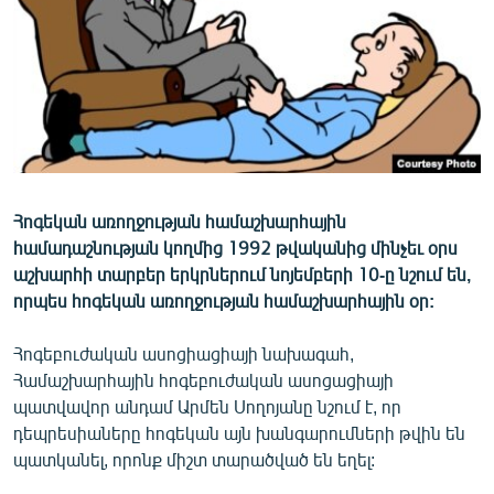
ՄԻՋԱԶԳԱՅԻՆ
ՄՇԱԿՈՒՅԹ
ՍՊՈՐՏ
ՄԵԿՆԱԲԱՆՈՒԹՅՈՒՆ
ՏՏ ԵՒ ԻՆՏԵՐՆԵՏ
ԿՈՐՈՆԱՎԻՐՈՒՍ
Հոգեկան առողջության համաշխարհային
համադաշնության կողմից 1992 թվականից մինչեւ օրս
ԱՐԽԻՎ
աշխարհի տարբեր երկրներում նոյեմբերի 10-ը նշում են,
ՏԵՍԱՆՅՈՒԹԵՐ
որպես հոգեկան առողջության համաշխարհային օր:
ԲԱՆԱՎԵՃ
Հոգեբուժական ասոցիացիայի նախագահ,
ՁԳՏԵԼՈՎ ԼԱՎԱԳՈՒՅՆԻՆ
Համաշխարհային հոգեբուժական ասոցացիայի
պատվավոր անդամ Արմեն Սողոյանը նշում է, որ
ՓՈԴՔԱՍԹ
դեպրեսիաները հոգեկան այն խանգարումների թվին են
պատկանել, որոնք միշտ տարածված են եղել:
Հայերեն