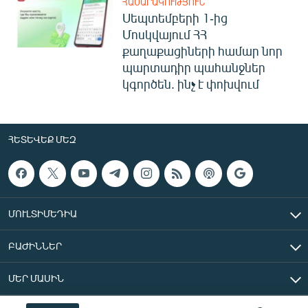
ՀԱՍԱՐԱԿՈՒԹՅՈՒՆ
Սեպտեմբերի 1-ից
Մոսկվայում ՀՀ
քաղաքացիների համար նոր
պարտադիր պահանջներ
կգործեն. ինչ է փոխվում
ՀԵՏԵՎԵՔ ՄԵԶ
ՄՈՒԼՏԻՄԵԴԻԱ
ԲԱԺԻՆՆԵՐ
ՄԵՐ ՄԱՍԻՆ