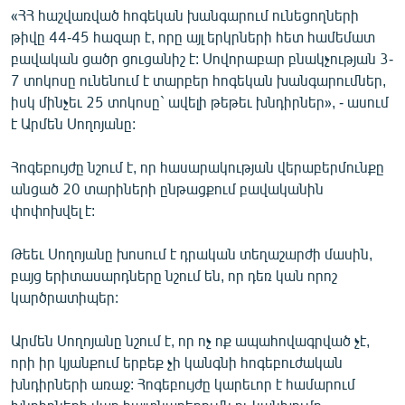
«ՀՀ հաշվառված հոգեկան խանգարում ունեցողների
English
թիվը 44-45 հազար է, որը այլ երկրների հետ համեմատ
Русский
բավական ցածր ցուցանիշ է: Սովորաբար բնակչության 3-
7 տոկոսը ունենում է տարբեր հոգեկան խանգարումներ,
ՀԵՏԵՎԵՔ ՄԵԶ
իսկ մինչեւ 25 տոկոսը` ավելի թեթեւ խնդիրներ», - ասում
է Արմեն Սողոյանը:
Հոգեբույժը նշում է, որ հասարակության վերաբերմունքը
անցած 20 տարիների ընթացքում բավականին
փոփոխվել է:
«Ազատության» բոլոր կայքերը
Թեեւ Սողոյանը խոսում է դրական տեղաշարժի մասին,
բայց երիտասարդները նշում են, որ դեռ կան որոշ
կարծրատիպեր:
Արմեն Սողոյանը նշում է, որ ոչ ոք ապահովագրված չէ,
որի իր կյանքում երբեք չի կանգնի հոգեբուժական
խնդիրների առաջ: Հոգեբույժը կարեւոր է համարում