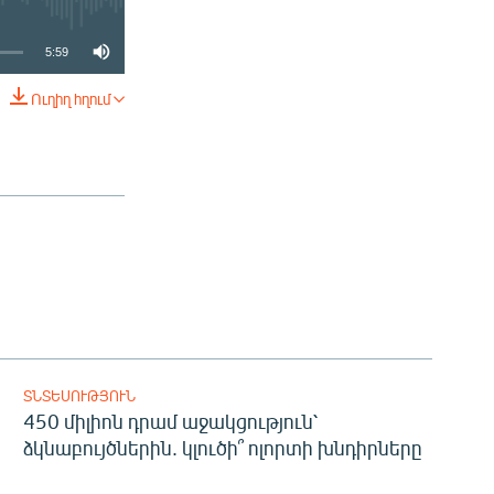
5:59
Ուղիղ հղում
ՏԱՐԱԾԵԼ
ՏՆՏԵՍՈՒԹՅՈՒՆ
450 միլիոն դրամ աջակցություն՝
ձկնաբույծներին. կլուծի՞ ոլորտի խնդիրները