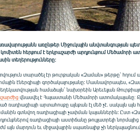
ռավարությանն առընթեր Միջուկային անվտանգության պե
կոմիտեն հերքում է երկրաշարժի արդյունքում Մեծամորի 
սին տեղերությունները:
վություն տարածել էր թուրքական «Զաման» թերթը` հղում ա
մային էներգիայի գործակալությանը: Մասնավորապես, «Զամա
եղեկատվության համաձայն` նախօրեին Արեւելյան Թուրքիայ
աշարժից
վնասվել է Հայաստանի Մեծամորի ատոմակայանը։ 
այած ռադիացիայի արտահոսքը այնքան էլ մեծ չէ. սակայն այն հ
հմանին գտնվող ռադիացիայի չափման կայաններին: Ըստ «Զ
ունքներով ռադիացիայի աստիճանը թույլատրելի նորմայից 
յժմ այն մարդուն եւ միջավայրին սպառնալիք չի ներկայացնում