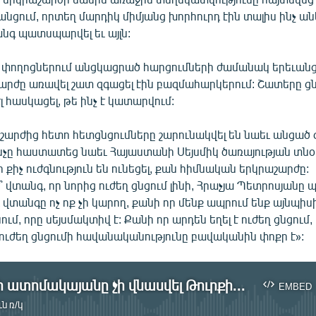
նցում, որտեղ մարդիկ միմյանց խորհուրդ էին տալիս ինչ ան
նգ պատսպարվել եւ այլն:
ի փողոցներում անցկացրած հարցումների ժամանակ երեւանց
շարժը առավել շատ զգացել էին բազմահարկերում: Շատերը ց
լ հասկացել, թե ինչ է կատարվում:
արժից հետո հետցնցումները շարունակվել են նաեւ անցած գ
չը հաստատեց նաեւ Հայաստանի Սեյսմիկ ծառայության տնօրե
ի քիչ ուժգնություն են ունեցել, քան հիմնական երկրաշարժը:
՞ վտանգ, որ նորից ուժեղ ցնցում լինի, Հրաչյա Պետրոսյան
դ վտանգը ոչ ոք չի կարող, քանի որ մենք ապրում ենք այնպիս
մ, որը սեյսմակտիվ է: Քանի որ արդեն եղել է ուժեղ ցնցում,
յլ ուժեղ ցնցումի հավանականությունը բավականին փոքր է»:
Մեծամորի ատոմակայանը չի վնասվել Թուրքիայի երկրաշարժից
EMBED
ն ռ/կ
No media source currently available