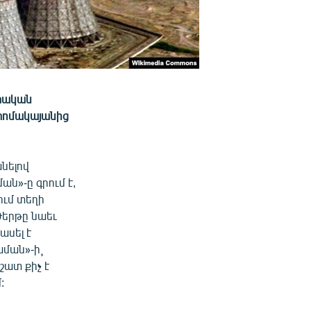
տական
ատոմակայանից
նելով
ն»-ը գրում է,
ում տեղի
Թերթը նաեւ
ասել է
աման»-ի¸
շատ քիչ է
: