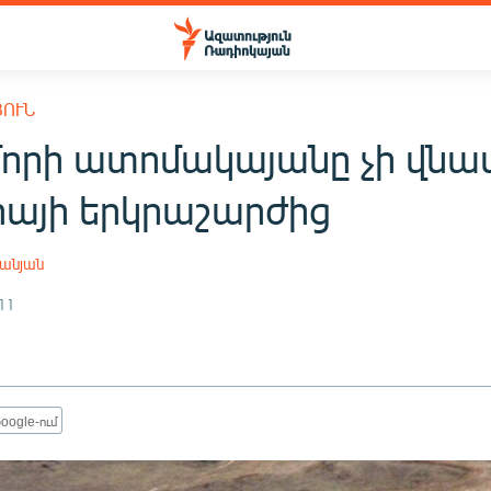
ՅՈՒՆ
որի ատոմակայանը չի վնաս
իայի երկրաշարժից
անյան
11
oogle-ում