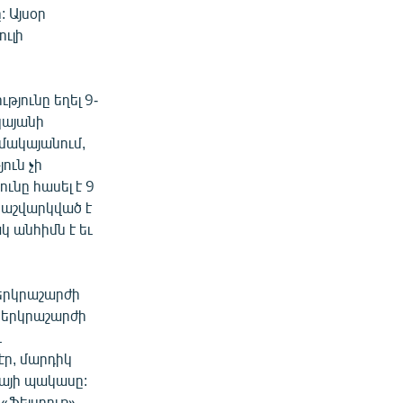
 Այսօր
ւլի
թյունը եղել 9-
կայանի
ոմակայանում,
ուն չի
ւնը հասել է 9
 հաշվարկված է
կ անհիմն է եւ
 երկրաշարժի
մ երկրաշարժի
ւ
ր, մարդիկ
իայի պակասը:
«Ֆեյսբուք»