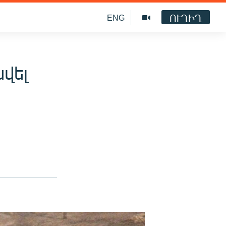
ՈՒՂԻՂ
ENG
վել