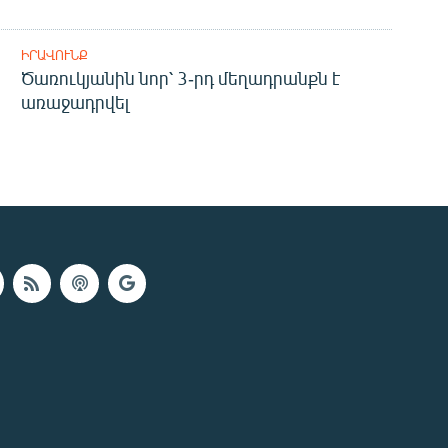
ԻՐԱՎՈՒՆՔ
Ծառուկյանին նոր՝ 3-րդ մեղադրանքն է
առաջադրվել