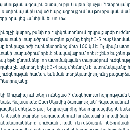
անության ազգային ծառայություն պետ Հրաչյա Պետրոսյանը:
» ռադիոկայանին տված հարցազրույցում նա թուրքական մամո
երը որակեց «անհիմն եւ սուտ»:
լինել չի կարող, քանի որ էպիկենտրոնում երկրաշարժի ուժգնու
Հայաստանի տարածքում ուժգնությունը եղել է 3-5 բալ: Ատոմա
նը երկրաշարժի էպիկենտրոնից մոտ 160 կմ է: Ոչ միայն ատ
ստանի տարածքում որեւէ բնակավայրում որեւէ շենք եւ շինությ
նիսկ եթե ընդունենք, որ ատոմակայանի տարածքում ուժգնությո
յդպես չէ, այնտեղ եղել է 3-4 բալ, միեւնույն է` ատոմակայանը
 ուժգնության համար, եւ նման տեղեկատվությունը բացարձա
 Պետրոսյանը:
ակի Թուրքիայում տեղի ունեցած 7 մագնիտուտ հզորությամբ
ր նաեւ Հայաստան: Ըստ Սեյսմիկ ծառայության` Հայաստանու
 կազմել է մինչեւ 5 բալ: Երկրաշարժից հետո գրանցվեցին նաե
. Երեւանի տարբեր թաղամասերում խուճապային իրավիճակ է
ն բնակարանները: Խուճապն էլ ավելի էր մեծացրել ինֆորմաց
ր երկրաշարժի մասին առաջին տեղեկատվությունը հայտնվեց 