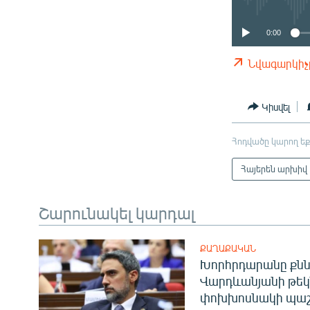
0:00
Նվագարկիչ
Կիսվել
Հոդվածը կարող եք
Հայերեն արխիվ
Շարունակել կարդալ
ՔԱՂԱՔԱԿԱՆ
Խորհրդարանը քնն
Վարդևանյանի թեկ
փոխխոսնակի պաշ