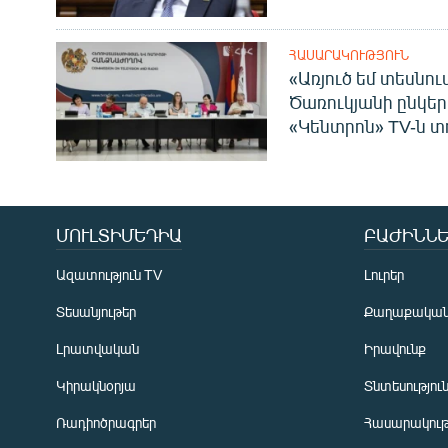
ՀԱՍԱՐԱԿՈՒԹՅՈՒՆ
«Առյուծ եմ տեսնու
Ծառուկյանի ընկեր
«Կենտրոն» TV-ն տ
ՄՈՒԼՏԻՄԵԴԻԱ
ԲԱԺԻՆՆԵ
Ազատություն TV
Լուրեր
Տեսանյութեր
Քաղաքակա
Լրատվական
Իրավունք
Կիրակնօրյա
Տնտեսությու
Ռադիոծրագրեր
Հասարակութ