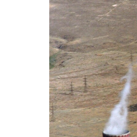
ՄԻՋԱԶԳԱՅԻՆ
ՄՇԱԿՈՒՅԹ
ՍՊՈՐՏ
ՄԵԿՆԱԲԱՆՈՒԹՅՈՒՆ
ՏՏ ԵՒ ԻՆՏԵՐՆԵՏ
ԿՈՐՈՆԱՎԻՐՈՒՍ
ԱՐԽԻՎ
ՏԵՍԱՆՅՈՒԹԵՐ
ԲԱՆԱՎԵՃ
ՁԳՏԵԼՈՎ ԼԱՎԱԳՈՒՅՆԻՆ
ՓՈԴՔԱՍԹ