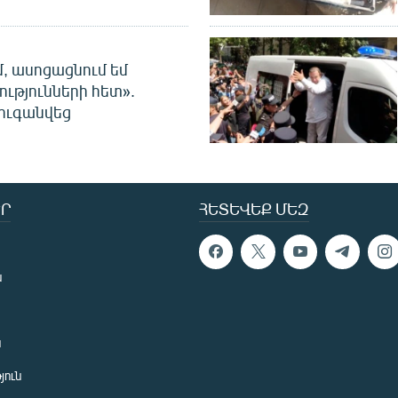
մ, ասոցացնում եմ
ությունների հետ».
ուգանվեց
Ր
ՀԵՏԵՎԵՔ ՄԵԶ
ն
ն
յուն