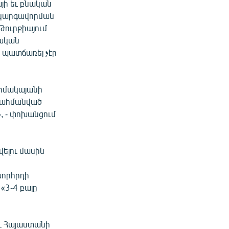
յի եւ բնական
 կարգավորման
Թուրքիայում
րական
ք պատճառել չէր
տոմակայանի
 սահմանված
, - փոխանցում
ելու մասին
խորհրդի
«3-4 բալը
եւ Հայաստանի