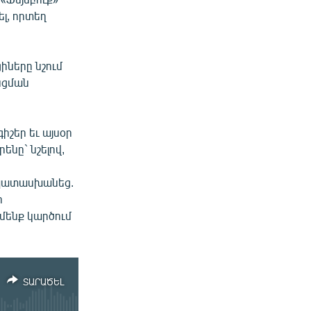
ել, որտեղ
իները նշում
նցման
իշեր եւ այսօր
նը` նշելով,
ը պատասխանեց.
ի
 մենք կարծում
ՏԱՐԱԾԵԼ