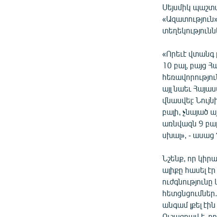
Սեյսմիկ պաշտպ
«Ազատություն
տեղեկությունն
«Որեւէ վտանգ 
10 բալ, բայց 
հեռավորությու
այլ նաեւ Հայա
վնասվել: Նույ
բալի, չնայած ա
առնվազն 9 բալ
սխալ», - ասաց
Նշենք, որ կիր
ալիքը հասել է
ուժգնությունը
հետցնցումներ
անգամ լքել էի
Ուշագրավ է, ո