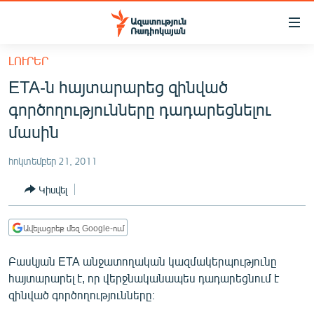
Մատչելիության
հղումներ
Անցնել
ԼՈՒՐԵՐ
հիմնական
ԱԶԱՏՈՒԹՅՈՒՆ TV
ETA-ն հայտարարեց զինված
բովանդակությանը
ՀԱՅԱՍՏԱՆ
Անցնել
գործողությունները դադարեցնելու
հիմնական
ՔԱՂԱՔԱԿԱՆ
մասին
մենյուին
ԸՆՏՐՈՒԹՅՈՒՆՆԵՐ 2026
Որոնում
հոկտեմբեր 21, 2011
ԻՐԱՎՈՒՆՔ
Կիսվել
ՀԱՍԱՐԱԿՈՒԹՅՈՒՆ
ՏՆՏԵՍՈՒԹՅՈՒՆ
Ավելացրեք մեզ Google-ում
ՂԱՐԱԲԱՂ
Բասկյան ETA անջատողական կազմակերպությունը
ՊԱՏԵՐԱԶՄԻ 6 ՇԱԲԱԹՆԵՐԸ
հայտարարել է, որ վերջնականապես դադարեցնում է
զինված գործողությունները։
ՏԱՐԱԾԱՇՐՋԱՆ