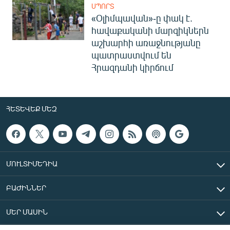
ՍՊՈՐՏ
«Օլիմպավան»-ը փակ է.
հավաքականի մարզիկներն
աշխարհի առաջնությանը
պատրաստվում են
Հրազդանի կիրճում
ՀԵՏԵՎԵՔ ՄԵԶ
ՄՈՒԼՏԻՄԵԴԻԱ
ԲԱԺԻՆՆԵՐ
ՄԵՐ ՄԱՍԻՆ