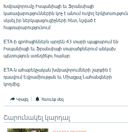
ՄԻՋԱԶԳԱՅԻՆ
Խմբավորումը Իսպանիայի եւ Ֆրանսիայի
կառավարություններին կոչ է անում ուղիղ երկխոսություն
ՄՇԱԿՈՒՅԹ
սկսել իր ներկայացուցիչների հետ, նշված է
ՍՊՈՐՏ
հայտարարությունում։
ՄԵԿՆԱԲԱՆՈՒԹՅՈՒՆ
ETA-ի գրոհայիններն արդեն 43 տարի պայքարում են
ՏՏ ԵՒ ԻՆՏԵՐՆԵՏ
Իսպանիայի եւ Ֆրանսիայի տարածքներում անկախ
պետություն ստեղծելու համար։
ԿՈՐՈՆԱՎԻՐՈՒՍ
ԱՐԽԻՎ
ETA-ն ահաբեկչական խմբավորումների շարքին է
դասվում Եվրամիության եւ Միացյալ Նահանգների
ՏԵՍԱՆՅՈՒԹԵՐ
կողմից։
ԲԱՆԱՎԵՃ
Կիսվել
Հետևեք մեզ
ՁԳՏԵԼՈՎ ԼԱՎԱԳՈՒՅՆԻՆ
ՓՈԴՔԱՍԹ
Շարունակել կարդալ
Հայերեն