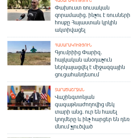
ՀԱՍԱՐԱԿՈՒԹՅՈՒՆ
English
Փախուստ ռուսական
զորամասից. ինչու է ռուսների
Русский
հոսքը Հայաստան կրկին
ակտիվացել
ՀԵՏԵՎԵՔ ՄԵԶ
ՀԱՍԱՐԱԿՈՒԹՅՈՒՆ
Գյումրիից Փարիզ․
հայկական անօդաչուն
ներկայացվել է միջազգային
ցուցահանդեսում
«Ազատության» բոլոր կայքերը
ՏԱՐԱԾԱՇՐՋԱՆ
Վաշինգտոնյան
գագաթնաժողովից մեկ
տարի անց. ուր են հասել
կողմերը և ինչ հարցեր են դեռ
մնում չլուծված