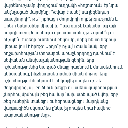
ՄԻՋԱԶԳԱՅԻՆ
վայրենությամբ փողոցում ուղղակի «հոշոտում» էր նրա
անշնչացած մարմինը։ Դժվար է ասել՝ սա լեգենդար
ՄՇԱԿՈՒՅԹ
առաջնորդի՞, թե՞ լիբիացի ժողովրդի ողբերգությունն է։
ՍՊՈՐՏ
Երեւի երկուսինը միասին։ Բայց դա չէ էականը, այլ այն
հարցի առայժմ անհայտ պատասխանը, թե որտե՞ղ ու
ՄԵԿՆԱԲԱՆՈՒԹՅՈՒՆ
ինչպե՞ս է տեղի ունենում բեկումը, որից հետո հերոսը
ՏՏ ԵՒ ԻՆՏԵՐՆԵՏ
վերածվում է հրեշի։ Արդյո՞ք ոչ այն ժամանակ, երբ
ողջախոհության փոխարեն առաջնորդողը դառնում է
ԿՈՐՈՆԱՎԻՐՈՒՍ
սեփական անսխալականության գերին, երբ
ԱՐԽԻՎ
իշխանությունից կառչած մնալը դառնում է մտասեւեռում,
կենսակերպ, ինքնադրսեւորման միակ միջոց, երբ
ՏԵՍԱՆՅՈՒԹԵՐ
իշխանությունն սկսում է ընկալվել որպես ոչ թե
ԲԱՆԱՎԵՃ
ժողովրդից, այլ քո ճկուն խելքի ու ամենակարողության
շնորհիվ միմիայն քեզ համար նախատեսված նվեր, երբ
ՁԳՏԵԼՈՎ ԼԱՎԱԳՈՒՅՆԻՆ
քեզ ուսերին տանելու եւ հերոսացնելու մարդկանց
ՓՈԴՔԱՍԹ
վարքագիծն սկսում ես ընկալել որպես նրա հավերժ
պարտականությունը»։
Հայերեն