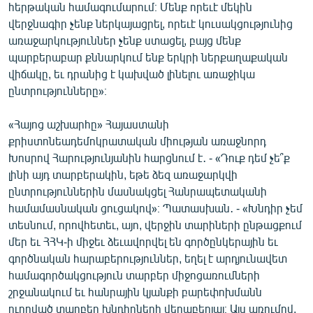
հերթական համագումարում։ Մենք որեւէ մեկին
վերջնագիր չենք ներկայացրել, որեւէ կուսակցությունից
առաջարկություններ չենք ստացել, բայց մենք
պարբերաբար քննարկում ենք երկրի ներքաղաքական
վիճակը, եւ դրանից է կախված լինելու առաջիկա
ընտրությունները»։
«Հայոց աշխարհը» Հայաստանի
քրիստոնեադեմոկրատական միության առաջնորդ
Խոսրով Հարությունյանին հարցնում է․ - «Դուք դեմ չե՞ք
լինի այդ տարբերակին, եթե ձեզ առաջարկվի
ընտրություններին մասնակցել Հանրապետականի
համամասնական ցուցակով»։ Պատասխան․ - «Խնդիր չեմ
տեսնում, որովհետեւ, այո, վերջին տարիների ընթացքում
մեր եւ ՀՀԿ-ի միջեւ ձեւավորվել են գործընկերային եւ
գործնական հարաբերություններ, եղել է արդյունավետ
համագործակցություն տարբեր միջոցառումների
շրջանակում եւ հանրային կյանքի բարեփոխմանն
ուղղված տարբեր խնդիրների վերաբերյալ։ Այս առումով,