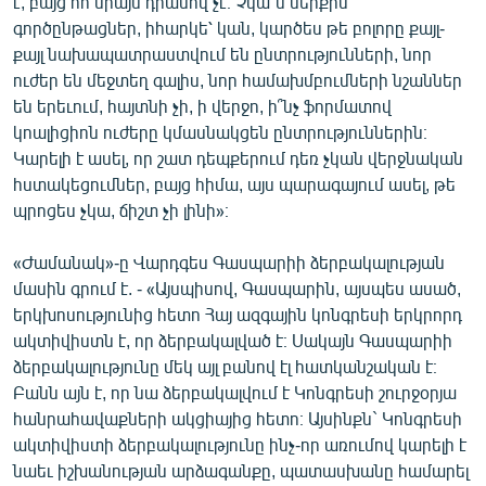
է, բայց հո միայն դրանով չէ։ Չկա՞ն ներքին
գործընթացներ, իհարկե՝ կան, կարծես թե բոլորը քայլ-
քայլ նախապատրաստվում են ընտրությունների, նոր
ուժեր են մեջտեղ գալիս, նոր համախմբումների նշաններ
են երեւում, հայտնի չի, ի վերջո, ի՞նչ ֆորմատով
կոալիցիոն ուժերը կմասնակցեն ընտրություններին։
Կարելի է ասել, որ շատ դեպքերում դեռ չկան վերջնական
հստակեցումներ, բայց հիմա, այս պարագայում ասել, թե
պրոցես չկա, ճիշտ չի լինի»։
«Ժամանակ»-ը Վարդգես Գասպարիի ձերբակալության
մասին գրում է. - «Այսպիսով, Գասպարին, այսպես ասած,
երկխոսությունից հետո Հայ ազգային կոնգրեսի երկրորդ
ակտիվիստն է, որ ձերբակալված է։ Սակայն Գասպարիի
ձերբակալությունը մեկ այլ բանով էլ հատկանշական է։
Բանն այն է, որ նա ձերբակալվում է Կոնգրեսի շուրջօրյա
հանրահավաքների ակցիայից հետո։ Այսինքն` Կոնգրեսի
ակտիվիստի ձերբակալությունը ինչ-որ առումով կարելի է
նաեւ իշխանության արձագանքը, պատասխանը համարել