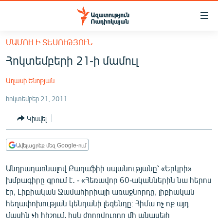
Մատչելիության
հղումներ
Անցնել
ՄԱՄՈՒԼԻ ՏԵՍՈՒԹՅՈՒՆ
հիմնական
ԱԶԱՏՈՒԹՅՈՒՆ TV
Հոկտեմբերի 21-ի մամուլ
բովանդակությանը
ՀԱՅԱՍՏԱՆ
Անցնել
Աղասի Ենոքյան
հիմնական
ՔԱՂԱՔԱԿԱՆ
մենյուին
հոկտեմբեր 21, 2011
ԸՆՏՐՈՒԹՅՈՒՆՆԵՐ 2026
Որոնում
Կիսվել
ԻՐԱՎՈՒՆՔ
ՀԱՍԱՐԱԿՈՒԹՅՈՒՆ
Ավելացրեք մեզ Google-ում
ՏՆՏԵՍՈՒԹՅՈՒՆ
Անդրադառնալով Քադաֆիի սպանությանը՝ «Երկրի»
ՂԱՐԱԲԱՂ
խմբագիրը գրում է․ - «Հեռավոր 60-ականներին նա հերոս
ՊԱՏԵՐԱԶՄԻ 6 ՇԱԲԱԹՆԵՐԸ
էր, Լիբիական Ջամահիրիայի առաջնորդը, լիբիական
հեղափոխության կենդանի լեգենդը։ Հիմա ոչ ոք այդ
ՏԱՐԱԾԱՇՐՋԱՆ
մասին չի հիշում, իսկ ժողովուրդը մի անասելի