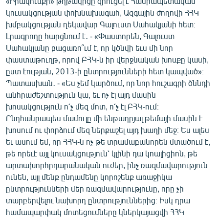
«Իրավունքի» թղթակիցը զրուցել է Հանրապետական
English
կուսակցության փոխնախագահ, Ազգային ժողովի ՀՀԿ
խմբակցության ղեկավար Գալուստ Սահակյանի հետ։
Русский
Լրագրողը հարցնում է․ - «Փաստորեն, Գալուստ
Սահակյանը բացառո՞ւմ է, որ կծնվի եւս մի նոր
ՀԵՏԵՎԵՔ ՄԵԶ
փաստաթուղթ, որով ԲՀԿ-ն իր վերջնական խոսքը կասի,
ըստ էության, 2013-ի ընտրությունների հետ կապված»։
Պատասխան․ - «Ես չեմ կարծում, որ նոր հուշագրի ծննդի
անհրաժեշտություն կա, եւ ոչ էլ այդ մասին
խոսակցություն ո՛չ մեզ մոտ, ո՛չ էլ ԲՀԿ-ում։
Ընդհանրապես մամուլը մի ենթադրյալ թեմայի մասին է
«Ազատության» բոլոր կայքերը
խոսում ու փորձում մեզ ներքաշել այդ խաղի մեջ։ Ես ալես
եւ ասում եմ, որ ՀՀԿ-ն ոչ թե տրամաբանորեն մտածում է,
թե որեւէ այլ կուսակցություն՝ կլինի դա կոալիցիոն, թե
արտախորհրդարանական ուժեր, ինչ ռազմավարություն
ունեն, այլ մենք ընդամենը կորոշենք առաջիկա
ընտրությունների մեր ռազմավարությունը, որը չի
տարբերվելու նախորդ ընտրություններից։ Իսկ դրա
համապարփակ մոտեցումները կներկայացվի ՀՀԿ