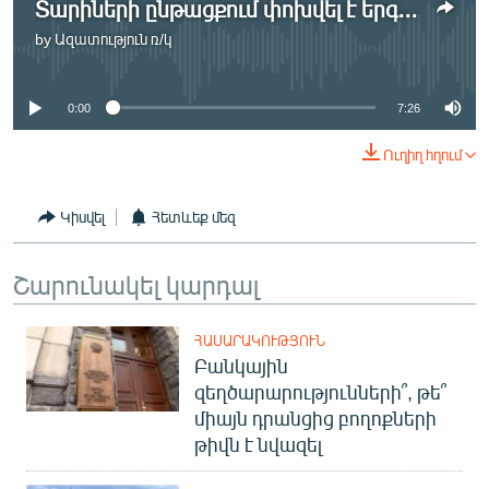
Տարիների ընթացքում փոխվել է երգչախմբի մտածելակերպը
by
Ազատություն ռ/կ
No media source currently available
0:00
7:26
Ուղիղ հղում
Կիսվել
Հետևեք մեզ
Շարունակել կարդալ
ՀԱՍԱՐԱԿՈՒԹՅՈՒՆ
Բանկային
զեղծարարությունների՞, թե՞
միայն դրանցից բողոքների
թիվն է նվազել