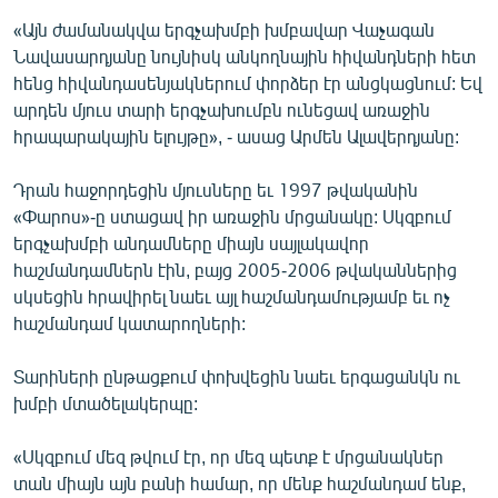
English
«Այն ժամանակվա երգչախմբի խմբավար Վաչագան
Նավասարդյանը նույնիսկ անկողնային հիվանդների հետ
Русский
հենց հիվանդասենյակներում փորձեր էր անցկացնում: Եվ
արդեն մյուս տարի երգչախումբն ունեցավ առաջին
ՀԵՏԵՎԵՔ ՄԵԶ
հրապարակային ելույթը», - ասաց Արմեն Ալավերդյանը:
Դրան հաջորդեցին մյուսները եւ 1997 թվականին
«Փարոս»-ը ստացավ իր առաջին մրցանակը: Սկզբում
երգչախմբի անդամները միայն սայլակավոր
հաշմանդամներն էին, բայց 2005-2006 թվականներից
«Ազատության» բոլոր կայքերը
սկսեցին հրավիրել նաեւ այլ հաշմանդամությամբ եւ ոչ
հաշմանդամ կատարողների:
Տարիների ընթացքում փոխվեցին նաեւ երգացանկն ու
խմբի մտածելակերպը:
«Սկզբում մեզ թվում էր, որ մեզ պետք է մրցանակներ
տան միայն այն բանի համար, որ մենք հաշմանդամ ենք,