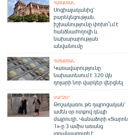
ՀԱՅԱՍՏԱՆ
Սոցիալականից՝
բարեկեցության.
իշխանությունը փոխո՞ւմ է
հանձնաժողովի և
նախարարության
անվանումը
ՀԱՅԱՍՏԱՆ
Կառավարությունը
նախատեսում է 320 մլն
դոլարի նոր վարկեր վերցնել
ՄԱՐԶԵՐ
Թոշակառու թե դպրոցական՝
ամեն օր ոտքով դեպի
մայրուղի. Վանաձորի «Տարոն
1»-ը 3 ամիս առանց
տրանսպորտի է