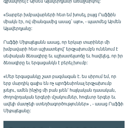
գլխավորել է Արմեն Ալավերդյանի առաջարկով:
«Տարբեր խմբավարների հետ եմ խոսել, բայց Րաֆֆին
միակն էր, ով միանգամից ասաց` այո», - պատմեց Արմեն
Ալավերդյանը:
Րաֆֆի Միքայելյանն ասաց, որ երկար տարիներ մի
խմբավարի հետ աշխատելով՝ երգչախումբն ունենում է
սեփական ձեռագիրը եւ աշխատելաոճը եւ հավելեց, որ իր
ձեռագիրը եւ երգացանկն է բերել խումբ:
«Մեր երգացանկը շատ բազմազան է. ես սիրում եմ, որ
երբ մարդիկ գալիս են ոչ պրոֆեսիոնալ երգչախումբ
լսելու, ամեն ինչից մի բան լսեն՝ հայկական դասական,
ժողովրդական երգերի մշակումներ, հոգեւոր երգեր եւ
ավելի մատչելի ստեղծագործություններ» , - ասաց Րաֆֆի
Միքայելյանը: