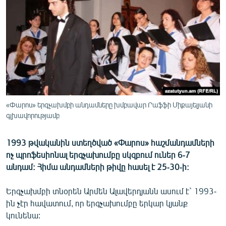
ՄԻՋԱԶԳԱՅԻՆ
ՄՇԱԿՈՒՅԹ
ՍՊՈՐՏ
ՄԵԿՆԱԲԱՆՈՒԹՅՈՒՆ
ՏՏ ԵՒ ԻՆՏԵՐՆԵՏ
ԿՈՐՈՆԱՎԻՐՈՒՍ
«Փարոս» երգչախմբի անդամները խմբավար Րաֆֆի Միքայելյանի
գլխավորությամբ
ԱՐԽԻՎ
ՏԵՍԱՆՅՈՒԹԵՐ
1993 թվականին ստեղծված «Փարոս» հաշմանդամների
ԲԱՆԱՎԵՃ
ոչ պրոֆեսիոնալ երգչախումբը սկզբում ուներ 6-7
անդամ: Հիմա անդամների թիվը հասել է 25-30-ի:
ՁԳՏԵԼՈՎ ԼԱՎԱԳՈՒՅՆԻՆ
ՓՈԴՔԱՍԹ
Երգչախմբի տնօրեն Արմեն Ալավերդյանն ասում է` 1993-
ին չէր հավատում, որ երգչախումբը երկար կյանք
կունենա:
Հայերեն