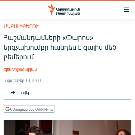
Մատչելիության
հղումներ
Անցնել
ՄԱՔՍԼԻԲԵՐԹԻ
հիմնական
ԱԶԱՏՈՒԹՅՈՒՆ TV
Հաշմանդամների «Փարոս»
բովանդակությանը
ՀԱՅԱՍՏԱՆ
Անցնել
երգչախումբը հանդես է գալիս մեծ
հիմնական
ՔԱՂԱՔԱԿԱՆ
բեմերում
մենյուին
ԸՆՏՐՈՒԹՅՈՒՆՆԵՐ 2026
Որոնում
Էլեն Չիլինգարյան
ԻՐԱՎՈՒՆՔ
հոկտեմբեր 18, 2011
ՀԱՍԱՐԱԿՈՒԹՅՈՒՆ
Կիսվել
ՏՆՏԵՍՈՒԹՅՈՒՆ
ՂԱՐԱԲԱՂ
Ավելացրեք մեզ Google-ում
ՊԱՏԵՐԱԶՄԻ 6 ՇԱԲԱԹՆԵՐԸ
ՏԱՐԱԾԱՇՐՋԱՆ