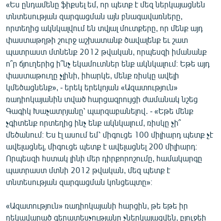
«Ես ընդամենը ֆիքսել եմ, որ պետք է մեզ ներկայացնեն
տնտեսության զարգացման այն բնագավառները,
որտեղից ակնկալվում են տվյալ մուտքերը, որ մենք այդ
փաստաթղթի շուրջ աշխատանք ծավալենք եւ շատ
պատրաստ մտնենք 2012 թվական, որպեսզի իմանանք
ո՞ր ճյուղերից ի՞նչ եկամուտներ ենք ակնկալում։ Եթե այդ
փաստաթուղը չլինի, իհարկե, մենք ռիսկը ավելի
կմեծացնենք», - երեկ երեկոյան «Ազատություն»
ռադիոկայանին տված հարցազրույցի ժամանակ նշեց
Գագիկ Խաչատրյանը՝ պարզաբանելով․ - «Եթե մենք
չգիտենք որտեղից ինչ ենք ակնկալում, ռիսկը չի՞
մեծանում։ Ես էլ ասում եմ՝ միգուցե 100 միլիարդ պետք չէ
ավելացնել, միգուցե պետք է ավելացնել 200 միլիարդ։
Որպեսզի հստակ լինի մեր դիրքորոշումը, համակարգը
պատրաստ մտնի 2012 թվական, մեզ պետք է
տնտեսության զարգացման կոնցեպտը»։
«Ազատություն» ռադիոկայանի հարցին, թե եթե իր
ղեկավարած գերատեսչությանը չներկայացվեն, բյուջեի