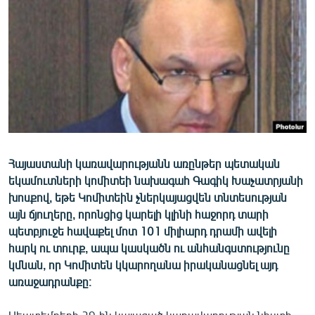
ՄԻՋԱԶԳԱՅԻՆ
ՄՇԱԿՈՒՅԹ
ՍՊՈՐՏ
ՄԵԿՆԱԲԱՆՈՒԹՅՈՒՆ
ՏՏ ԵՒ ԻՆՏԵՐՆԵՏ
ԿՈՐՈՆԱՎԻՐՈՒՍ
Հայաստանի կառավարությանն առընթեր պետական
ԱՐԽԻՎ
եկամուտների կոմիտեի նախագահ Գագիկ Խաչատրյանի
ՏԵՍԱՆՅՈՒԹԵՐ
խոսքով, եթե Կոմիտեին չներկայացվեն տնտեսության
այն ճյուղերը, որոնցից կարելի կլինի հաջորդ տարի
ԲԱՆԱՎԵՃ
պետբյուջե հավաքել մոտ 101 միլիարդ դրամի ավելի
ՁԳՏԵԼՈՎ ԼԱՎԱԳՈՒՅՆԻՆ
հարկ ու տուրք, ապա կասկածն ու անհանգստությունը
կմնան, որ Կոմիտեն կկարողանա իրականացնել այդ
ՓՈԴՔԱՍԹ
առաջադրանքը։
Հայերեն