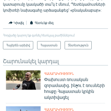
կատարումը կասկածի տա՞կ է մնում, Պետեկամուտների
կոմիտեի նախագահը արձագանքեց՝ «բնականաբար»։
Կիսվել
Հետևեք մեզ
Հոդվածը կարող եք գտնել հետևյալ բաժիններում
Հայերեն արխիվ
Հայաստան
Տնտեսություն
Շարունակել կարդալ
ՀԱՍԱՐԱԿՈՒԹՅՈՒՆ
Փախուստ ռուսական
զորամասից. ինչու է ռուսների
հոսքը Հայաստան կրկին
ակտիվացել
ՀԱՍԱՐԱԿՈՒԹՅՈՒՆ