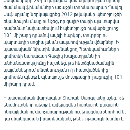
Սեպտեմբերի 29-ին կայացած կառավարության նիստի
English
ժամանակ ֆինանսների առաջին փոխնախարար Պավել
Սաֆարյանը ներկայացրեց 2012 թվականի պետբյուջեի
Русский
եկամտային մասը ու նշեց, որ գալիք տարի այս տարվա
համեմատ նախատեսվում է պետբյուջե հավաքել շուրջ
ՀԵՏԵՎԵՔ ՄԵԶ
101 միլիարդ դրամով ավելի հարկեր, տուրքեր ու
պարտադիր սոցիալական ապահովության վճարներ։ Ի
պատասխան՝ նիստին մասնակցող Պետեկամուտների
կոմիտեի նախագահ Գագիկ Խաչատրյանն իր
անհանգստությունը հայտնեց, թե հետճգնաժամային
պայմաններում տնտեսության ո՞ր հատվածներից
«Ազատության» բոլոր կայքերը
կոմիտեն պետք է պետբյուջե մուտքագրի լրացուցիչ 101
միլիարդ դրամ։
Ի պատասխան վարչապետ Տիգրան Սարգսյանը նշեց, թե
եկամուտները պետք է ավելացվեն հարկային բազային
ընդլայնման ու վարչարարության ուժեղացման շնորհիվ եւ
դա միանգամայն իրատեսական, թեեւ լրջագույն խնդիր է։