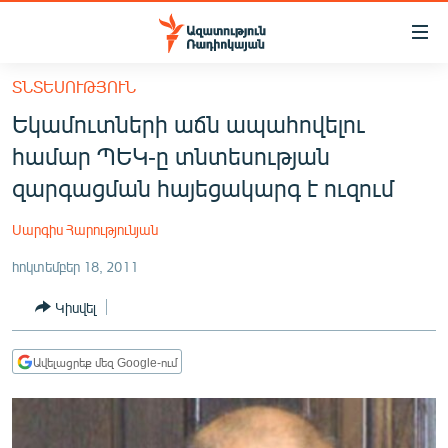
Մատչելիության
հղումներ
Անցնել
ՏՆՏԵՍՈՒԹՅՈՒՆ
հիմնական
ԱԶԱՏՈՒԹՅՈՒՆ TV
Եկամուտների աճն ապահովելու
բովանդակությանը
ՀԱՅԱՍՏԱՆ
Անցնել
համար ՊԵԿ-ը տնտեսության
հիմնական
ՔԱՂԱՔԱԿԱՆ
զարգացման հայեցակարգ է ուզում
մենյուին
ԸՆՏՐՈՒԹՅՈՒՆՆԵՐ 2026
Որոնում
Սարգիս Հարությունյան
ԻՐԱՎՈՒՆՔ
հոկտեմբեր 18, 2011
ՀԱՍԱՐԱԿՈՒԹՅՈՒՆ
Կիսվել
ՏՆՏԵՍՈՒԹՅՈՒՆ
ՂԱՐԱԲԱՂ
Ավելացրեք մեզ Google-ում
ՊԱՏԵՐԱԶՄԻ 6 ՇԱԲԱԹՆԵՐԸ
ՏԱՐԱԾԱՇՐՋԱՆ