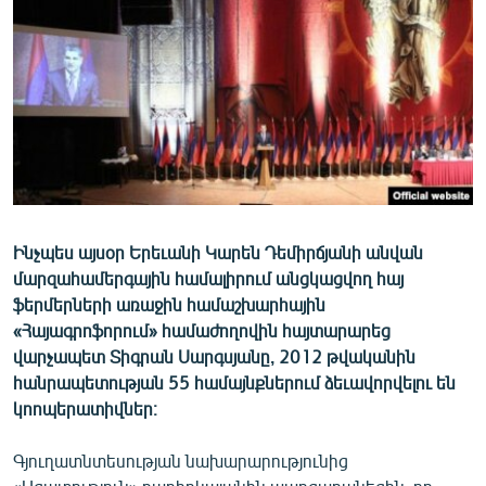
ՄԻՋԱԶԳԱՅԻՆ
ՄՇԱԿՈՒՅԹ
ՍՊՈՐՏ
ՄԵԿՆԱԲԱՆՈՒԹՅՈՒՆ
ՏՏ ԵՒ ԻՆՏԵՐՆԵՏ
ԿՈՐՈՆԱՎԻՐՈՒՍ
Ինչպես այսօր Երեւանի Կարեն Դեմիրճյանի անվան
ԱՐԽԻՎ
մարզահամերգային համալիրում անցկացվող հայ
ՏԵՍԱՆՅՈՒԹԵՐ
ֆերմերների առաջին համաշխարհային
«Հայագրոֆորում» համաժողովին հայտարարեց
ԲԱՆԱՎԵՃ
վարչապետ Տիգրան Սարգսյանը, 2012 թվականին
ՁԳՏԵԼՈՎ ԼԱՎԱԳՈՒՅՆԻՆ
հանրապետության 55 համայնքներում ձեւավորվելու են
կոոպերատիվներ։
ՓՈԴՔԱՍԹ
Գյուղատնտեսության նախարարությունից
Հայերեն