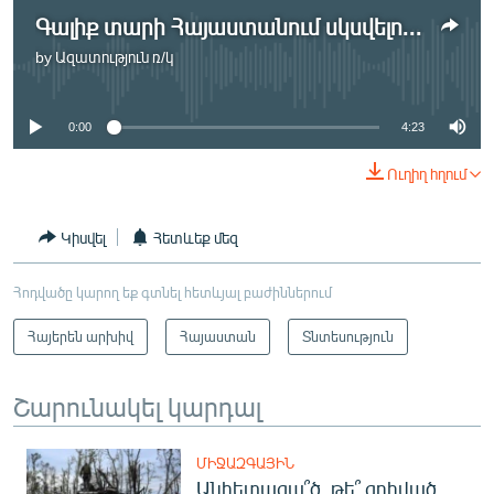
Գալիք տարի Հայաստանում սկսվելու է գյուղացիական տնտեսությունների խոշորացումը
by
Ազատություն ռ/կ
No media source currently available
0:00
4:23
Ուղիղ հղում
Կիսվել
Հետևեք մեզ
Հոդվածը կարող եք գտնել հետևյալ բաժիններում
Հայերեն արխիվ
Հայաստան
Տնտեսություն
Շարունակել կարդալ
ՄԻՋԱԶԳԱՅԻՆ
Անհետացա՞ծ, թե՞ զոհված․