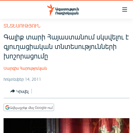
Մատչելիության
հղումներ
Անցնել
ՏՆՏԵՍՈՒԹՅՈՒՆ
հիմնական
ԱԶԱՏՈՒԹՅՈՒՆ TV
Գալիք տարի Հայաստանում սկսվելու է
բովանդակությանը
ՀԱՅԱՍՏԱՆ
Անցնել
գյուղացիական տնտեսությունների
հիմնական
ՔԱՂԱՔԱԿԱՆ
խոշորացումը
մենյուին
ԸՆՏՐՈՒԹՅՈՒՆՆԵՐ 2026
Որոնում
Սարգիս Հարությունյան
ԻՐԱՎՈՒՆՔ
հոկտեմբեր 14, 2011
ՀԱՍԱՐԱԿՈՒԹՅՈՒՆ
Կիսվել
ՏՆՏԵՍՈՒԹՅՈՒՆ
ՂԱՐԱԲԱՂ
Ավելացրեք մեզ Google-ում
ՊԱՏԵՐԱԶՄԻ 6 ՇԱԲԱԹՆԵՐԸ
ՏԱՐԱԾԱՇՐՋԱՆ