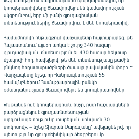
«Ազատություն» ռադիոկայանին պարզաբանեցին, որ
English
կոոպերատիվները ձեւավորվելու են կամավորության
սկզբունքով, երբ մի քանի գյուղացիական
Русский
տնտեսություններից ձեւավորվում է մեկ կոոպերատիվ։
ՀԵՏԵՎԵՔ ՄԵԶ
Համաժողովի ընթացքում վարչապետը հայտարարեց, թե
Հայաստանում այսօր առկա է շուրջ 340 հազար
գյուղացիական տնտեսություն եւ 430 հազար հեկտար
մշակովի հող, հավելելով, թե մեկ տնտեսությանը բաժին
ընկնող հողատարածքների ծավալը բավականին փոքր է։
Վարչապետը նշեց, որ Հանրապետության 55
«Ազատության» բոլոր կայքերը
համայնքներում Համաշխարհային բանկի
օժանդակությամբ ձեւավորվելու են կոոպերատիվներ։
«Խթանվելու է կոոպերացիան, ինչը, ըստ հաշվարկների,
բարձրացնելու է գյուղատնտեսության
արդյունավետությունը տարեկան առնվազն 30
տոկոսով», – նշեց Տիգրան Սարգսյանը՝ ավելացնելով, որ
պետությունը գյուղտեխնիկայի ձեռքբերումը