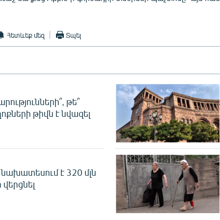
Հետևեք մեզ
Տպել
րությունների՞, թե՞
ոքների թիվն է նվազել
նախատեսում է 320 մլն
 վերցնել