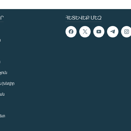
Ր
ՀԵՏԵՎԵՔ ՄԵԶ
ն
ն
յուն
 խնդիր
ան
նետ