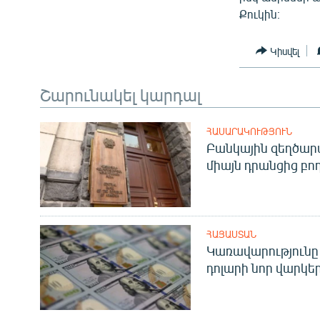
ՄԻՋԱԶԳԱՅԻՆ
Քուկին։
ՄՇԱԿՈՒՅԹ
Կիսվել
ՍՊՈՐՏ
ՄԵԿՆԱԲԱՆՈՒԹՅՈՒՆ
Շարունակել կարդալ
ՏՏ ԵՒ ԻՆՏԵՐՆԵՏ
ԿՈՐՈՆԱՎԻՐՈՒՍ
ՀԱՍԱՐԱԿՈՒԹՅՈՒՆ
Բանկային զեղծարա
ԱՐԽԻՎ
միայն դրանցից բող
ՏԵՍԱՆՅՈՒԹԵՐ
ԲԱՆԱՎԵՃ
ՁԳՏԵԼՈՎ ԼԱՎԱԳՈՒՅՆԻՆ
ՀԱՅԱՍՏԱՆ
Կառավարությունը 
ՓՈԴՔԱՍԹ
դոլարի նոր վարկեր