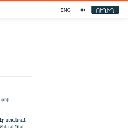
ՈՒՂԻՂ
ENG
արհի
էր ստանում,
ձնելով Թիմ