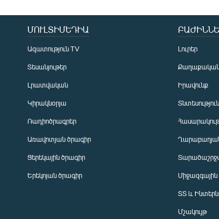
ՄՈՒԼՏԻՄԵԴԻԱ
ԲԱԺԻՆՆԵ
Ազատություն TV
Լուրեր
Տեսանյութեր
Քաղաքակա
Լրատվական
Իրավունք
Կիրակնօրյա
Տնտեսությու
Ռադիոծրագրեր
Հասարակութ
Առավոտյան ծրագիր
Ղարաբաղյան
Ցերեկային ծրագիր
Տարածաշրջ
Հայերեն
Երեկոյան ծրագիր
Միջազգային
English
ՏՏ և Ինտեր
Русский
Մշակույթ