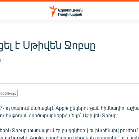
ել է Սթիվեն Ջոբսը
11
oogle-ում
57-րդ տարում մահացել է Apple ընկերության հիմնադիր, աշխ
ու հաջողակ գործարարներից մեկը` Սթիվեն Ջոբսը։
րին Ջոբսը տառապում էր քաղցկեղով եւ ինտենսիվ բուժում 
ռաջ նա լքեց Apple-ի գործադիր տնօրենի պաշտոնը` այն հան