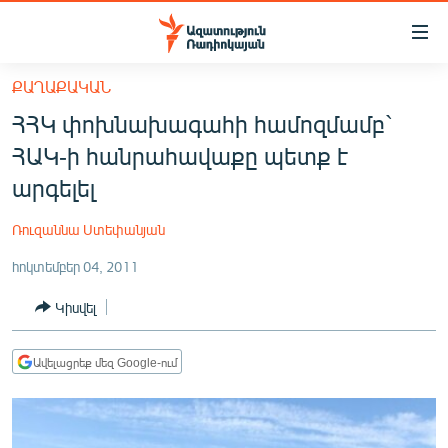
Մատչելիության
հղումներ
Անցնել
ՔԱՂԱՔԱԿԱՆ
հիմնական
ԱԶԱՏՈՒԹՅՈՒՆ TV
ՀՀԿ փոխնախագահի համոզմամբ`
բովանդակությանը
ՀԱՅԱՍՏԱՆ
Անցնել
ՀԱԿ-ի հանրահավաքը պետք է
հիմնական
ՔԱՂԱՔԱԿԱՆ
արգելել
մենյուին
ԸՆՏՐՈՒԹՅՈՒՆՆԵՐ 2026
Որոնում
Ռուզաննա Ստեփանյան
ԻՐԱՎՈՒՆՔ
հոկտեմբեր 04, 2011
ՀԱՍԱՐԱԿՈՒԹՅՈՒՆ
Կիսվել
ՏՆՏԵՍՈՒԹՅՈՒՆ
ՂԱՐԱԲԱՂ
Ավելացրեք մեզ Google-ում
ՊԱՏԵՐԱԶՄԻ 6 ՇԱԲԱԹՆԵՐԸ
ՏԱՐԱԾԱՇՐՋԱՆ