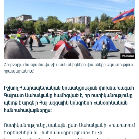
ՄԻՋԱԶԳԱՅԻՆ
ՄՇԱԿՈՒՅԹ
ՍՊՈՐՏ
ՄԵԿՆԱԲԱՆՈՒԹՅՈՒՆ
ՏՏ ԵՒ ԻՆՏԵՐՆԵՏ
ԿՈՐՈՆԱՎԻՐՈՒՍ
Շուրջօրյա հանրահավաքի մասնակիցների վրանները Ազատություն
հրապարակում:
ԱՐԽԻՎ
ՏԵՍԱՆՅՈՒԹԵՐ
Իշխող Հանրապետական կուսակցության փոխնախագահ
ԲԱՆԱՎԵՃ
Գալուստ Սահակյանը համոզված է, որ ոստիկանությունը
պետք է արգելի Հայ ազգային կոնգրեսի «անօրինական
ՁԳՏԵԼՈՎ ԼԱՎԱԳՈՒՅՆԻՆ
հանրահավաքները»:
ՓՈԴՔԱՍԹ
Ոստիկանությունը, սակայն, ըստ Սահակյանի, «խախտում
է օրենքներն ու Սահմանադրությունը» եւ չի
Հայերեն