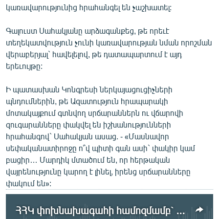
կառավարությունից հրահանգել են չաշխատել:
Գալուստ Սահակյանը արձագանքեց, թե որեւէ
տեղեկատվություն չունի կառավարության նման որոշման
վերաբերյալ` հավելելով, թե դատապարտում է այդ
երեւույթը:
Ի պատասխան Կոնգրեսի ներկայացուցիչների
պնդումներին, թե Ազատություն հրապարակի
մոտակայքում գտնվող սրճարաններն ու վճարովի
զուգարանները փակվել են իշխանությունների
հրահանգով` Սահակյան ասաց. - «Մասնավոր
սեփականատիրոջը ո՞վ պիտի գան ասի` փակիր կամ
բացիր… Մարդիկ մտածում են, որ հերթական
վայրենությունը կարող է լինել, իրենց սրճարանները
փակում են»:
ՀՀԿ փոխնախագահի համոզմամբ` ՀԱԿ-ի հանրահավաքը պետք է արգելել