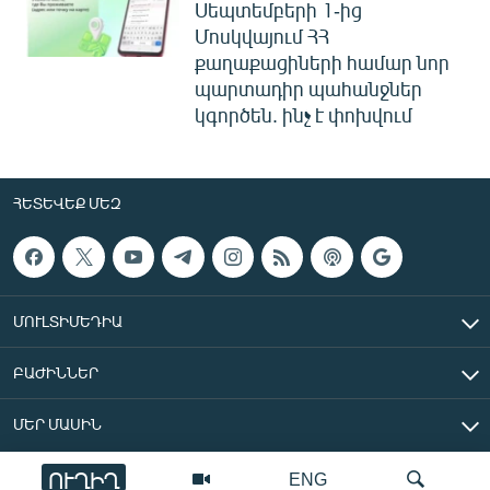
Սեպտեմբերի 1-ից
Մոսկվայում ՀՀ
քաղաքացիների համար նոր
պարտադիր պահանջներ
կգործեն. ինչ է փոխվում
ՀԵՏԵՎԵՔ ՄԵԶ
ՄՈՒԼՏԻՄԵԴԻԱ
ԲԱԺԻՆՆԵՐ
ՄԵՐ ՄԱՍԻՆ
ՈՒՂԻՂ
ENG
«Ազատ Եվրոպա/Ազատություն» ռադիոկայան © 2026