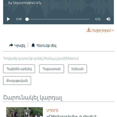
by
Ազատություն ռ/կ
No media source currently available
0:00
4:21
Ուղիղ հղում
Կիսվել
Հետևեք մեզ
Հոդվածը կարող եք գտնել հետևյալ բաժիններում
Հայերեն արխիվ
Հայաստան
Երեւան
Քաղաքական
Շարունակել կարդալ
ՍՊՈՐՏ
«Օլիմպավան»-ը փակ է.