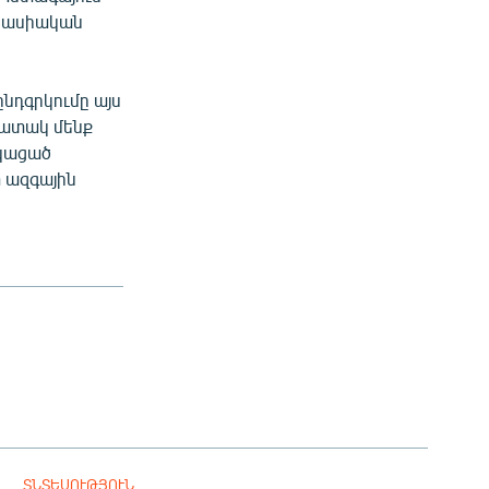
վրասիական
ընդգրկումը այս
նպատակ մենք
նկացած
 ազգային
ՏՆՏԵՍՈՒԹՅՈՒՆ