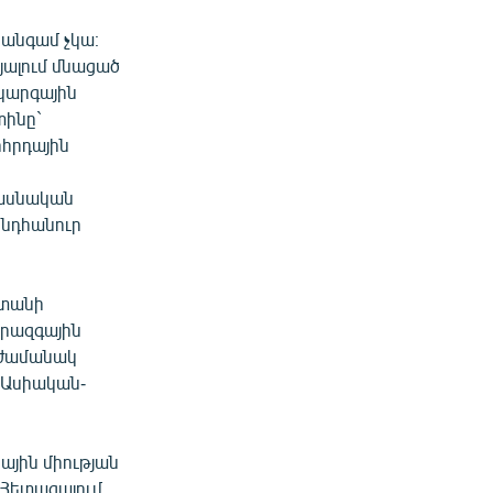
 անգամ չկա։
յալում մնացած
ակարգային
տինը`
րհրդային
իասնական
ընդհանուր
ստանի
երազգային
աժամանակ
 Ասիական-
ային միության
 Հետագայում