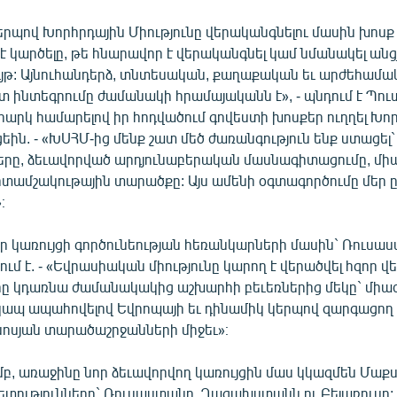
կերպով Խորհրդային Միությունը վերականգնելու մասին խոսք
է կարծելը, թե հնարավոր է վերականգնել կամ նմանակել անց
ույթ: Այնուհանդերձ, տնտեսական, քաղաքական եւ արժեհամ
տ ինտեգրումը ժամանակի հրամայականն է», - պնդում է Պու
արկ համարելով իր հոդվածում գովեստի խոսքեր ուղղել Խո
եին. - «ԽՍՀՄ-ից մենք շատ մեծ ժառանգություն ենք ստացել`
երը, ձեւավորված արդյունաբերական մասնագիտացումը, մ
գիտամշակութային տարածքը: Այս ամենի օգտագործումը մեր 
։
որ կառույցի գործունեության հեռանկարների մասին` Ռուսա
ւմ է. - «Եվրասիական միությունը կարող է վերածվել հզոր վ
րը կդառնա ժամանակակից աշխարհի բեւեռներից մեկը` մի
կապ ապահովելով Եվրոպայի եւ դինամիկ կերպով զարգացող
սյան տարածաշրջանների միջեւ»։
բ, առաջինը նոր ձեւավորվող կառույցին մաս կկազմեն Մաքս
ետությունները` Ռուսաստանը, Ղազախստանն ու Բելառուսը: