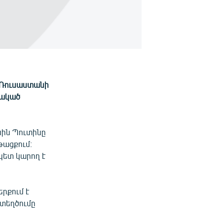
է Ռուսաստանի
րակած
սին Պուտինը
թացքում։
կետ կարող է
րքում է
ստեղծումը