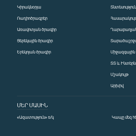
Կիրակնօրյա
Տնտեսությու
Ռադիոծրագրեր
Հասարակութ
Առավոտյան ծրագիր
Ղարաբաղյան
Ցերեկային ծրագիր
Տարածաշրջ
Հայերեն
Երեկոյան ծրագիր
Միջազգային
English
ՏՏ և Ինտեր
Русский
Մշակույթ
ՀԵՏԵՎԵՔ ՄԵԶ
Արխիվ
ՄԵՐ ՄԱՍԻՆ
«Ազատություն» ռ/կ
Կապը մեզ հ
«Ազատության» բոլոր կայքերը