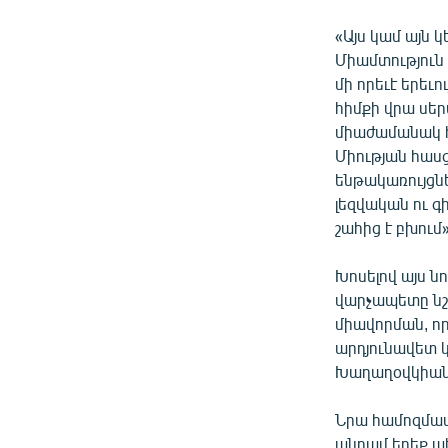
«Այս կամ այն 
Միամտություն 
մի որեւէ երեւ
հիմքի վրա սեր
միաժամանակ հ
Միության հասց
ենթակառույցն
լեզվական ու 
շահից է բխում»
Խոսելով այս ն
վարչապետը նշո
միավորման, ո
արդյունավետ 
Խաղաղօվկիանո
Նրա համոզմամ
անդամ երեք պ