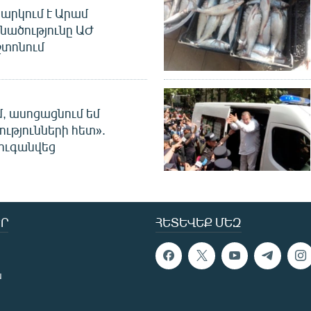
արկում է Արամ
նածությունը ԱԺ
տոնում
մ, ասոցացնում եմ
ությունների հետ».
ուգանվեց
Ր
ՀԵՏԵՎԵՔ ՄԵԶ
ն