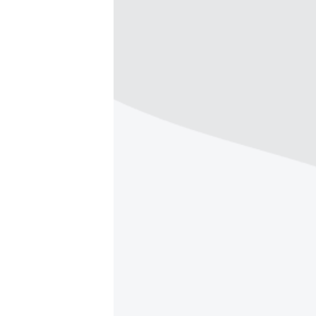
ՄԻՋԱԶԳԱՅԻՆ
ՄՇԱԿՈՒՅԹ
ՍՊՈՐՏ
ՄԵԿՆԱԲԱՆՈՒԹՅՈՒՆ
ՏՏ ԵՒ ԻՆՏԵՐՆԵՏ
ԿՈՐՈՆԱՎԻՐՈՒՍ
ԱՐԽԻՎ
ՏԵՍԱՆՅՈՒԹԵՐ
ԲԱՆԱՎԵՃ
ՁԳՏԵԼՈՎ ԼԱՎԱԳՈՒՅՆԻՆ
ՓՈԴՔԱՍԹ