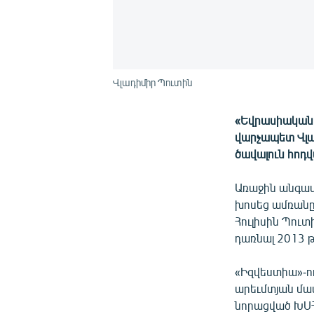
Վլադիմիր Պուտին
«Եվրասիական մ
վարչապետ Վլա
ծավալուն հոդվ
Առաջին անգամ
խոսեց ամռանը
Հուլիսին Պուտ
դառնալ 2013 
«Իզվեստիա»-ո
արեւմտյան մամ
նորացված ԽՍՀ