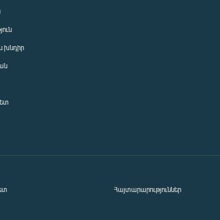
ն
յուն
 խնդիր
ան
նետ
ետ
Հայտարարություններ