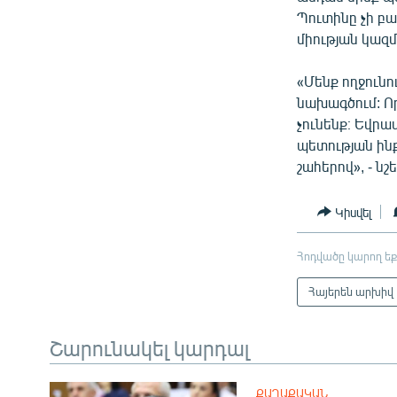
Պուտինը չի բ
միության կազմ
«Մենք ողջունո
նախագծում: Որ
չունենք։ Եվրա
պետության ին
շահերով», - նշ
Կիսվել
Հոդվածը կարող եք
Հայերեն արխիվ
Շարունակել կարդալ
ՔԱՂԱՔԱԿԱՆ