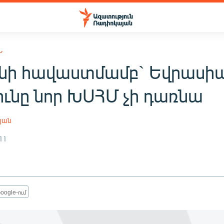
Ն
նի հավաստմամբ` Եվրասի
ունը նոր ԽՍՀՄ չի դառնա
յան
11
oogle-ում