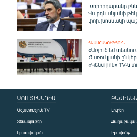
Խորհրդարանը քնն
Վարդևանյանի թեկ
փոխխոսնակի պաշ
ՀԱՍԱՐԱԿՈՒԹՅՈՒՆ
«Առյուծ եմ տեսնու
Ծառուկյանի ընկեր
«Կենտրոն» TV-ն տ
ՄՈՒԼՏԻՄԵԴԻԱ
ԲԱԺԻՆՆԵ
Ազատություն TV
Լուրեր
Տեսանյութեր
Քաղաքակա
Լրատվական
Իրավունք