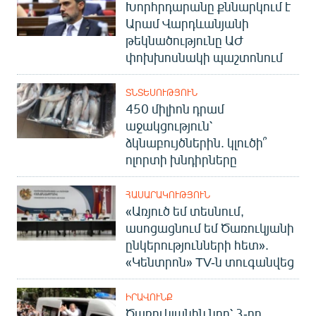
Խորհրդարանը քննարկում է
Արամ Վարդևանյանի
թեկնածությունը ԱԺ
փոխխոսնակի պաշտոնում
ՏՆՏԵՍՈՒԹՅՈՒՆ
450 միլիոն դրամ
աջակցություն՝
ձկնաբույծներին. կլուծի՞
ոլորտի խնդիրները
ՀԱՍԱՐԱԿՈՒԹՅՈՒՆ
«Առյուծ եմ տեսնում,
ասոցացնում եմ Ծառուկյանի
ընկերությունների հետ».
«Կենտրոն» TV-ն տուգանվեց
ԻՐԱՎՈՒՆՔ
Ծառուկյանին նոր՝ 3-րդ