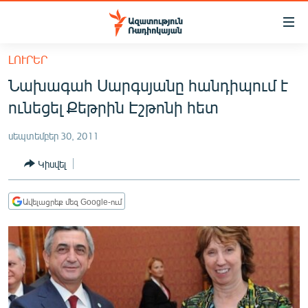
Մատչելիության
հղումներ
Անցնել
ԼՈՒՐԵՐ
հիմնական
ԱԶԱՏՈՒԹՅՈՒՆ TV
Նախագահ Սարգսյանը հանդիպում է
բովանդակությանը
ՀԱՅԱՍՏԱՆ
Անցնել
ունեցել Քեթրին Էշթոնի հետ
հիմնական
ՔԱՂԱՔԱԿԱՆ
մենյուին
սեպտեմբեր 30, 2011
ԸՆՏՐՈՒԹՅՈՒՆՆԵՐ 2026
Որոնում
Կիսվել
ԻՐԱՎՈՒՆՔ
ՀԱՍԱՐԱԿՈՒԹՅՈՒՆ
Ավելացրեք մեզ Google-ում
ՏՆՏԵՍՈՒԹՅՈՒՆ
ՂԱՐԱԲԱՂ
ՊԱՏԵՐԱԶՄԻ 6 ՇԱԲԱԹՆԵՐԸ
ՏԱՐԱԾԱՇՐՋԱՆ