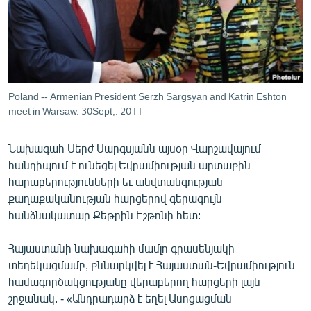
ՄԻՋԱԶԳԱՅԻՆ
ՄՇԱԿՈՒՅԹ
ՍՊՈՐՏ
ՄԵԿՆԱԲԱՆՈՒԹՅՈՒՆ
Poland -- Armenian President Serzh Sargsyan and Katrin Eshton
meet in Warsaw. 30Sept,. 2011
ՏՏ ԵՒ ԻՆՏԵՐՆԵՏ
ԿՈՐՈՆԱՎԻՐՈՒՍ
Նախագահ Սերժ Սարգսյանն այսօր Վարշավայում
ԱՐԽԻՎ
հանդիպում է ունեցել Եվրամիության արտաքին
հարաբերությունների եւ անվտանգության
ՏԵՍԱՆՅՈՒԹԵՐ
քաղաքականության հարցերով գերագույն
ԲԱՆԱՎԵՃ
հանձնակատար Քեթրին Էշթոնի հետ:
ՁԳՏԵԼՈՎ ԼԱՎԱԳՈՒՅՆԻՆ
Հայաստանի նախագահի մամլո գրասենյակի
ՓՈԴՔԱՍԹ
տեղեկացմամբ, քննարկվել է Հայաստան-Եվրամիություն
համագործակցությանը վերաբերող հարցերի լայն
շրջանակ. - «Անդրադարձ է եղել Ասոցացման
Հայերեն