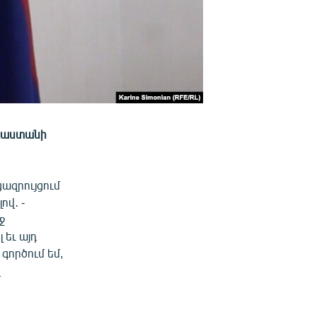
այաստանի
ազրույցում
ով․ -
ջ
 եւ այդ
գործում եմ,
վ