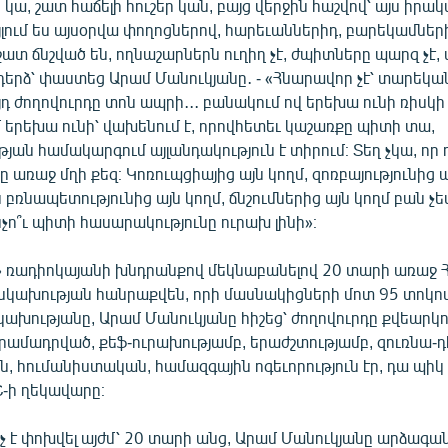
 կա, շատ հաճելի հուշեր կան, բայց վերջին հաշվով՝ այս իրա
յլում ես այսօրվա փողոցներով, հարեւաններիդ, բարեկամներ
 շատ ճնշված են, ողնաշարներն ուղիղ չէ, ժպիտները պարզ չէ,
անդերձ՝ փաստեց Արամ Մանուկյանը․ - «Հնարավոր չէ՝ տարեկ
յդ ժողովուրդը տոն ապրի․․․ բանակում ով երեխա ունի ռիսկի մ
 երեխա ունի՝ վախենում է, որովհետեւ կաշառքը պիտի տա,
ան համակարգում այլանդակություն է տիրում։ Տեղ չկա, որ 
առաջ մղի քեզ։ Կոռուպցիայից այն կողմ, զոռբայությունից ա
ռնապետությունից այն կողմ, ճնշումներից այն կողմ բան չե
նչո՞ւ պիտի հասարակությունը ուրախ լինի»։
» ռադիոկայանի խնդրանքով մեկնաբանելով 20 տարի առաջ 
կախության հանրաքվեն, որի մասնակիցների մոտ 95 տոկոսը
կախությանը, Արամ Մանուկյանը հիշեց՝ ժողովուրդը քվեարկո
րամադրված, քեֆ-ուրախությամբ, երաժշտությամբ, զուռնա-դհ
, հումանիստական, համազգային ոգեւորություն էր, դա պիկ է
-ի ղեկավարը։
նչ է փոխվել այժմ՝ 20 տարի անց, Արամ Մանուկյանը արձագանք