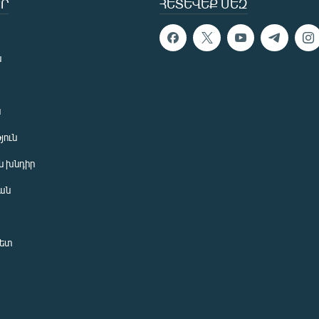
Ր
ՀԵՏԵՎԵՔ ՄԵԶ
ն
ն
յուն
 խնդիր
ան
նետ