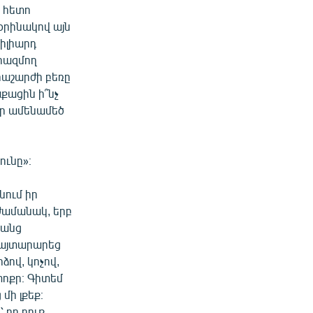
ր հետո
օրինակով այն
միլիարդ
րազմող
րաշարժի բեռը
աքացին ի՞նչ
Մեր ամենամեծ
ունը»։
նում իր
 ժամանակ, երբ
ռանց
 հայտարարեց
ձով, կոչով,
փոքր։ Գիտեմ
մի լքեք։
՝ որ դուք