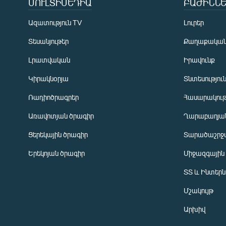
ՄՈՒԼՏԻՄԵԴԻԱ
ԲԱԺԻՆՆԵ
Ազատություն TV
Լուրեր
Տեսանյութեր
Քաղաքակա
Լրատվական
Իրավունք
Կիրակնօրյա
Տնտեսությու
Ռադիոծրագրեր
Հասարակութ
Առավոտյան ծրագիր
Ղարաբաղյան
Ցերեկային ծրագիր
Տարածաշրջ
Հայերեն
Երեկոյան ծրագիր
Միջազգային
English
ՏՏ և Ինտեր
Русский
Մշակույթ
ՀԵՏԵՎԵՔ ՄԵԶ
Արխիվ