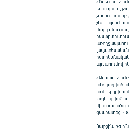
«Ոգեւորություն
ես ապրում, քա
շփվում, որոնք
չէ», - այդուհ
մարդ գնա ու ա
ինստիտուտում
առողջապահությ
լավատեսականը 
ոստիկանական բ
այդ առումով ի
«Ազատություն
անցկացված ան
ասել երկրի ան
«ոգեւորված, տ
մի աստվածային
գնահատեց ՀՀՇ
Հարցին, թե ի՞