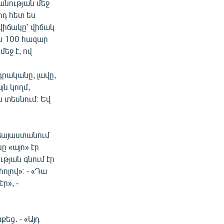
կանության մեջ
իդ հետ ես
 վիճակը՝ վիճակ
ան 100 հազար
եջ է, ով
դրականը, լավը,
յն կողմ,
ս տեսնում։ Եվ
Հայաստանում
 «այո» էր
ւթյան գնում էր
ոլով»։ - «Դա
ր», -
եց․ - «Այդ