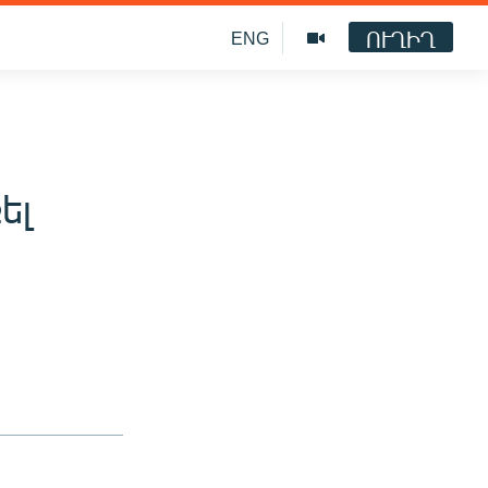
ՈՒՂԻՂ
ENG
ել