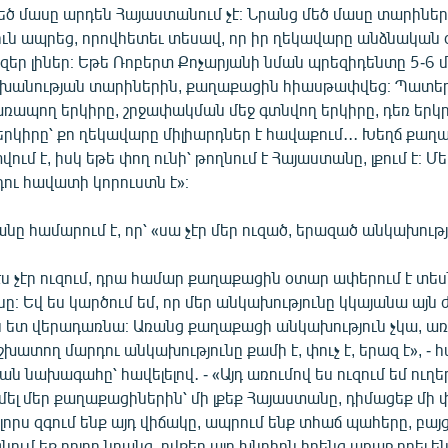
եծ մասը արդեն Հայաստանում չէ։ Նրանց մեծ մասը տարինե
ւն ապրեց, որովհետեւ տեսավ, որ իր ղեկավարը անձնական 
կուզեր լիներ։ Եթե Ռոբերտ Քոչարյանի նման պրեզիդենտը 5-6 
շխանության տարիներին, քաղաքացին հիասթափվեց։ Պատե
առապող երկիրը, շրջափակման մեջ գտնվող երկիրը, դեռ երկ
երկիրը՝ քո ղեկավարը միլիարդներ է հավաքում․․․ Խեղճ քաղ
ում է, իսկ եթե փող ունի՝ թողնում է Հայաստանը, լքում է։ 
ու հավատի կորուստն է»։
նը համարում է, որ՝ «սա չէր մեր ուզած, երազած անկախությ
 չէր ուզում, դրա համար քաղաքացին օտար ափերում է տես
ը։ Եվ ես կարծում եմ, որ մեր անկախությունը կկայանա այն
 ետ վերադառնա։ Առանց քաղաքացի անկախություն չկա, ա
շխատող մարդու անկախությունը քամի է, փուչ է, երազ է», -
ան նախագահը՝ հավելելով․ - «Այդ առումով ես ուզում եմ ուղեր
ել մեր քաղաքացիներին՝ մի լքեք Հայաստանը, դիմացեք մի 
լորս զգում ենք այդ վիճակը, ապրում ենք տհաճ պահերը, բայց 
նում եք բոլոր նրանց, ովքեր այդ խնդիրն իրենց առաջ դրել են