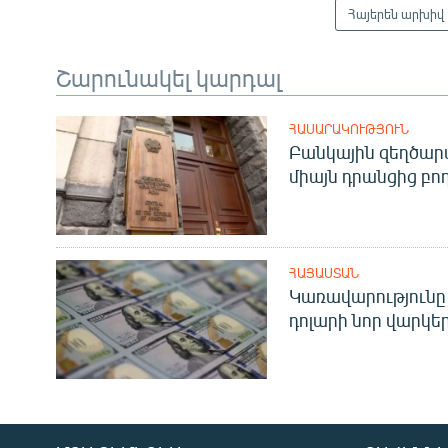
Հայերեն արխիվ
Շարունակել կարդալ
ՀԱՍԱՐԱԿՈՒԹՅՈՒՆ
Բանկային զեղծարա
միայն դրանցից բող
ՀԱՅԱՍՏԱՆ
Կառավարությունը 
դոլարի նոր վարկեր