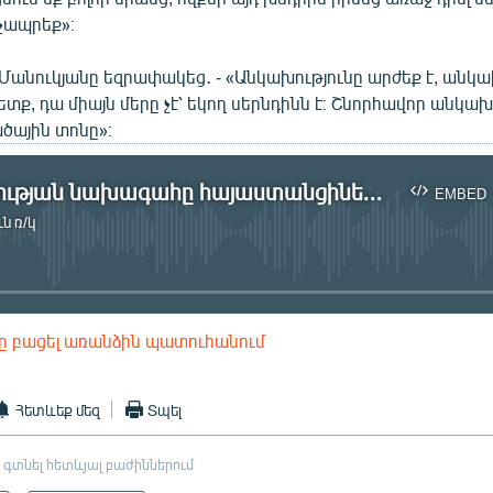
չապրեք»։
Մանուկյանը եզրափակեց․ - «Անկախությունը արժեք է, անկա
տք, դա միայն մերը չէ՝ եկող սերնդինն է։ Շնորհավոր անկախ
ծային տոնը»։
ՀՀՇ վարչության նախագահը հայաստանցիներին կոչ է անում չլքել երկիրը
EMBED
ն ռ/կ
No media source currently available
ը բացել առանձին պատուհանում
EMBED
Հետևեք մեզ
Տպել
 գտնել հետևյալ բաժիններում