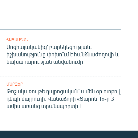
ՀԱՅԱՍՏԱՆ
Սոցիալականից՝ բարեկեցության.
իշխանությունը փոխո՞ւմ է հանձնաժողովի և
նախարարության անվանումը
ՄԱՐԶԵՐ
Թոշակառու թե դպրոցական՝ ամեն օր ոտքով
դեպի մայրուղի. Վանաձորի «Տարոն 1»-ը 3
ամիս առանց տրանսպորտի է