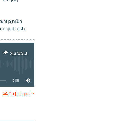
խությունը
ության վեհ,
ՏԱՐԱԾԵԼ
5:08
Ուղիղ հղում
ՏԱՐԱԾԵԼ