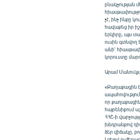
բնակչության մ
հիասթափությո
չէ, ինչ ինքը 
հավաքեց իր ի
երկիրը, այս տ
ուսին գտնվող 
անի՝ հիասթափվ
կորուստը մարդ
Արամ Մանուկյա
«Քաղաքացին էս
ապահովություն
որ քաղաքացին
հայրենիքում ա
ՀՀՇ-ի վարչությ
խնդրանքով դիմ
ձեր վիճակը, բո
Լքելով ուժեղաց