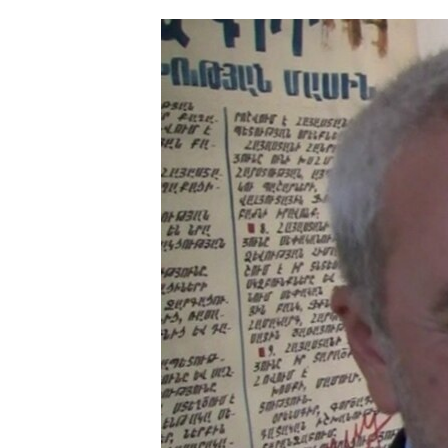
ՄԻՋԱԶԳԱՅԻՆ
ՄՇԱԿՈՒՅԹ
ՍՊՈՐՏ
ՄԵԿՆԱԲԱՆՈՒԹՅՈՒՆ
ՏՏ ԵՒ ԻՆՏԵՐՆԵՏ
ԿՈՐՈՆԱՎԻՐՈՒՍ
ԱՐԽԻՎ
ՏԵՍԱՆՅՈՒԹԵՐ
ԲԱՆԱՎԵՃ
ՁԳՏԵԼՈՎ ԼԱՎԱԳՈՒՅՆԻՆ
ՓՈԴՔԱՍԹ