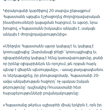
English
Կիրակոսյանի կարծիքով 20 տարվա ընթացքում
Русский
Հայաստանն այդպես էլ չհաջողեց ժողովրդավարական
ինստիտուտների կայացման հարցում, եւ այսօր, նրա
ՀԵՏԵՎԵՔ ՄԵԶ
խոսքով, «Հայաստանն իսկապես անկախ է, սակայն
անկախ է ժողովրդավարությունից»:
«Մինչդեռ Հայաստանն այսօր կախյալ է եւ կախյալ է
կոռուպցիայից: Զարմանալի չհնչի` կոռուպցիայից եւ
օլիգարխներից կախյալ է հենց կառավարությունը, քանի
«Ազատության» բոլոր կայքերը
որ իրենք օլիգարխներն են որոշում, թե որքան հարկ
պետք է վճարեն պետությանը», - ասաց քաղաքագետնու
ու ներկայացրեց, իր բնութագրմամբ, Հայաստանի 20-
ամյա անկախության հաջորդ` ոչ պակաս էական
թերությունը` դաշնակից Ռուսաստանի հետ
հարաբերությունների բովանդակությունը:
«Հայաստանը թերեւս աշխարհի միակ երկիրն է, որն իր