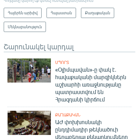
Հոդվածը կարող եք գտնել հետևյալ բաժիններում
Հայերեն արխիվ
Հայաստան
Քաղաքական
Մեկնաբանություն
Շարունակել կարդալ
ՍՊՈՐՏ
«Օլիմպավան»-ը փակ է.
հավաքականի մարզիկներն
աշխարհի առաջնությանը
պատրաստվում են
Հրազդանի կիրճում
ՔԱՂԱՔԱԿԱՆ
ԱԺ փոխխոսնակի
ընդդիմադիր թեկնածուի
վերաբերյալ քննարկումները