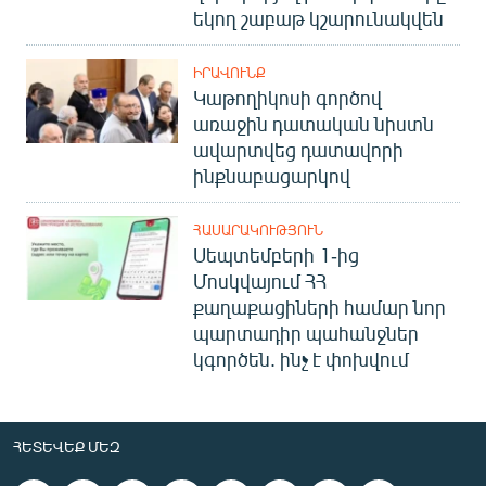
եկող շաբաթ կշարունակվեն
ԻՐԱՎՈՒՆՔ
Կաթողիկոսի գործով
առաջին դատական նիստն
ավարտվեց դատավորի
ինքնաբացարկով
ՀԱՍԱՐԱԿՈՒԹՅՈՒՆ
Սեպտեմբերի 1-ից
Մոսկվայում ՀՀ
քաղաքացիների համար նոր
պարտադիր պահանջներ
կգործեն. ինչ է փոխվում
ՀԵՏԵՎԵՔ ՄԵԶ