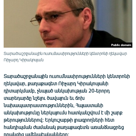
ՄԻՋԱԶԳԱՅԻՆ
ՄՇԱԿՈՒՅԹ
ՍՊՈՐՏ
ՄԵԿՆԱԲԱՆՈՒԹՅՈՒՆ
ՏՏ ԵՒ ԻՆՏԵՐՆԵՏ
Տարածաշրջանային ուսումնասիրությունների կենտրոնի ղեկավար
ԿՈՐՈՆԱՎԻՐՈՒՍ
Ռիչարդ Կիրակոսյան
ԱՐԽԻՎ
Տարածաշրջանային ուսումնասիրությունների կենտրոնի
ՏԵՍԱՆՅՈՒԹԵՐ
ղեկավար, քաղաքագետ Ռիչարդ Կիրակոսյանի
դիտարկմամբ, չնայած անկախության 20-երորդ
ԲԱՆԱՎԵՃ
տարեդարձը նշելու ծավալուն եւ ճոխ
ՁԳՏԵԼՈՎ ԼԱՎԱԳՈՒՅՆԻՆ
նախապատրաստություններին, Հայաստանի
անկախությունը ներկայումս հատկանշվում է մի շարք
ՓՈԴՔԱՍԹ
թերություններով: Երկուշաբթի լրագրողների հետ
հանդիպման ժամանակ քաղաքագետն առանձնացրեց
Հայերեն
դրանցից ամենաէականները: