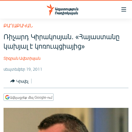
Մատչելիության
հղումներ
Անցնել
ՔԱՂԱՔԱԿԱՆ
հիմնական
ԱԶԱՏՈՒԹՅՈՒՆ TV
Ռիչարդ Կիրակոսյան. «Հայաստանը
բովանդակությանը
ՀԱՅԱՍՏԱՆ
Անցնել
կախյալ է կոռուպցիայից»
հիմնական
ՔԱՂԱՔԱԿԱՆ
մենյուին
Տիգրան Ավետիսյան
ԸՆՏՐՈՒԹՅՈՒՆՆԵՐ 2026
Որոնում
սեպտեմբեր 19, 2011
ԻՐԱՎՈՒՆՔ
Կիսվել
ՀԱՍԱՐԱԿՈՒԹՅՈՒՆ
ՏՆՏԵՍՈՒԹՅՈՒՆ
Ավելացրեք մեզ Google-ում
ՂԱՐԱԲԱՂ
ՊԱՏԵՐԱԶՄԻ 6 ՇԱԲԱԹՆԵՐԸ
ՏԱՐԱԾԱՇՐՋԱՆ