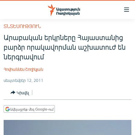
Մատչելիության
հղումներ
Անցնել
ՏՆՏԵՍՈՒԹՅՈՒՆ
հիմնական
ԱԶԱՏՈՒԹՅՈՒՆ TV
Արաբական երկրները Հայաստանից
բովանդակությանը
ՀԱՅԱՍՏԱՆ
Անցնել
բարձր որակավորման աշխատուժ են
հիմնական
ՔԱՂԱՔԱԿԱՆ
ներգրավում
մենյուին
ԸՆՏՐՈՒԹՅՈՒՆՆԵՐ 2026
Որոնում
Հովհաննես Շողիկյան
ԻՐԱՎՈՒՆՔ
սեպտեմբեր 12, 2011
ՀԱՍԱՐԱԿՈՒԹՅՈՒՆ
Կիսվել
ՏՆՏԵՍՈՒԹՅՈՒՆ
ՂԱՐԱԲԱՂ
Ավելացրեք մեզ Google-ում
ՊԱՏԵՐԱԶՄԻ 6 ՇԱԲԱԹՆԵՐԸ
ՏԱՐԱԾԱՇՐՋԱՆ