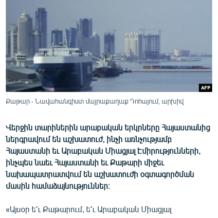
ՄԻՋԱԶԳԱՅԻՆ
ՄՇԱԿՈՒՅԹ
ՍՊՈՐՏ
ՄԵԿՆԱԲԱՆՈՒԹՅՈՒՆ
ՏՏ ԵՒ ԻՆՏԵՐՆԵՏ
ԿՈՐՈՆԱՎԻՐՈՒՍ
Քաթար - Նավահանգիստ մայրաքաղաք Դոհայում, արխիվ
ԱՐԽԻՎ
Վերջին տարիներին արաբական երկրները Հայաստանից
ՏԵՍԱՆՅՈՒԹԵՐ
ներգրավում են աշխատուժ, ինչի առնչությամբ
ԲԱՆԱՎԵՃ
Հայաստանի եւ Արաբական Միացյալ Էմիրությունների,
ինչպես նաեւ Հայաստանի եւ Քաթարի միջեւ
ՁԳՏԵԼՈՎ ԼԱՎԱԳՈՒՅՆԻՆ
նախապատրատվում են աշխատուժի օգտագործման
ՓՈԴՔԱՍԹ
մասին համաձայնություններ։
«Այսօր ե՛ւ Քաթարում, ե՛ւ Արաբական Միացյալ
Հայերեն