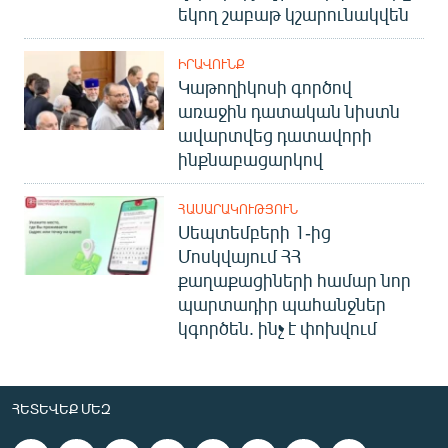
եկող շաբաթ կշարունակվեն
ԻՐԱՎՈՒՆՔ
Կաթողիկոսի գործով
առաջին դատական նիստն
ավարտվեց դատավորի
ինքնաբացարկով
ՀԱՍԱՐԱԿՈՒԹՅՈՒՆ
Սեպտեմբերի 1-ից
Մոսկվայում ՀՀ
քաղաքացիների համար նոր
պարտադիր պահանջներ
կգործեն. ինչ է փոխվում
ՀԵՏԵՎԵՔ ՄԵԶ