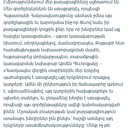
Էմիրություններում մեր քաղաքացիները աշխատում են։
English
Մեր գործընկերներն են առաջարկել, որպեսզի
Հայաստանի Հանրապետությունը անմասն չմնա այս
Русский
գործընթացին եւ կարողանա ինչ-որ ձեւով նաեւ իր
քաղաքացիների կողքին լինի, երբ որ խնդիրներ կամ այլ
ՀԵՏԵՎԵՔ ՄԵԶ
հարցեր կառաջանան», - այսօր կառավարության
նիստում, տեղեկացնելով, մասնավորապես, Քաթարի հետ
համաձայնության նախաստորագրման մասին,
հայտարարեց փոխվարչապետ, տարածքային
կառավարման նախարար Արմեն Գեւորգյանը։ -
«Ազատության» բոլոր կայքերը
«Հատկապես վերջին տարիներին մեր երկրից
պահանջարկ է առաջացել այդ երկրներում որակյալ
կադրերի։ Ամեն մի ընկերություն իր ճանապարհը գտնում
է, այնուամենայնիվ, այդ կադրերին հավաքագրելու եւ
այնտեղ տանելու, եւ ընդամենը խնդիր է առաջացել,
որպեսզի այս գործընթացները ավելի կանոնակարգված
լինեն։ Մշտական բնակության կամ քաղաքացիություն
ստանալու խնդիրներ չեն լինելու՝ հաշվի առնելով այդ
երկրների առանձնահակտությունները։ Մենք ոչ թե