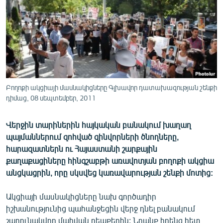
ՄԻՋԱԶԳԱՅԻՆ
ՄՇԱԿՈՒՅԹ
ՍՊՈՐՏ
ՄԵԿՆԱԲԱՆՈՒԹՅՈՒՆ
ՏՏ ԵՒ ԻՆՏԵՐՆԵՏ
Բողոքի ակցիայի մասնակիցները Գլխավոր դատախազության շենքի
ԿՈՐՈՆԱՎԻՐՈՒՍ
դիմաց, 08 սեպտեմբեր, 2011
ԱՐԽԻՎ
Վերջին տարիներին հայկական բանակում խաղաղ
ՏԵՍԱՆՅՈՒԹԵՐ
պայմաններում զոհված զինվորների ծնողները,
հարազատներն ու Հայաստանի շարքային
ԲԱՆԱՎԵՃ
քաղաքացիները հինգշաբթի առավոտյան բողոքի ակցիա
ՁԳՏԵԼՈՎ ԼԱՎԱԳՈՒՅՆԻՆ
անցկացրին, որը սկսվեց կառավարության շենքի մոտից:
ՓՈԴՔԱՍԹ
Ակցիայի մասնակիցները նախ գործադիր
իշխանությունից պահանջեցին վերջ դնել բանակում
Հայերեն
շարունակվող մահվան դեպքերին: Նրանք իրենց հետ