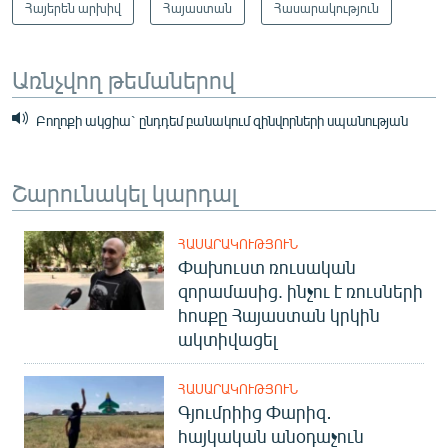
Հայերեն արխիվ
Հայաստան
Հասարակություն
Առնչվող թեմաներով
Բողոքի ակցիա` ընդդեմ բանակում զինվորների սպանության
Շարունակել կարդալ
ՀԱՍԱՐԱԿՈՒԹՅՈՒՆ
Փախուստ ռուսական
զորամասից. ինչու է ռուսների
հոսքը Հայաստան կրկին
ակտիվացել
ՀԱՍԱՐԱԿՈՒԹՅՈՒՆ
Գյումրիից Փարիզ․
հայկական անօդաչուն