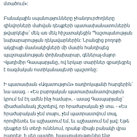
մտածում»:
Բանակային սպանությունները չհանդուրժողները
զինվորների մահվան դեպքերի պատասխանատուներին
թվարկելիս` մեկ առ մեկ հիշատակեցին Պաշտպանության
նախարարության ղեկավարներին: Նրանցից բողոքի
ակցիայի մասնակիցների մի մասին հանդիպեց
պաշտպանության փոխնախարար, գեներալ-մայոր
Վլադիմիր Գասպարյանը, ով երկար տարիներ զբաղեցրել
է ռազմական ոստիկանապետի պաշտոնը:
Ի պատասխան «Ազատություն» ռադիոկայանի հարցերին`
նա ասաց. - «Ես բարոյական պատասխանատվություն
կրում եմ էդ ամեն ինչ համար», - ասաց Գասպարյանը`
միաժամանակ շեշտելով, որ հրաժարական չի տա. - «Ես
հրաժարական չեմ տալու, չեմ պատրաստվում տալ,
որովհետեւ ես աշխատում եմ, եւ աշխատում եմ լավ: Եթե
դեպքեր են տեղի ունենում, դրանք միայն բանակի վրա
բարդեք, ի սեր աստծո, հասարակությունից ենք