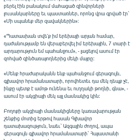
English
բերել էին բանակում մահացած զինվորների
լուսանկարները եւ պաստառներ, որոնց վրա գրված էր`
Русский
«Մի սպանեք մեր զավակներին»:
ՀԵՏԵՎԵՔ ՄԵԶ
«Պատասխան տվե'ք իմ երեխայի արյան համար,
դաժանությամբ են վերաբերվել իմ երեխային, 7 տարի է
արդարություն եմ պահանջում», - լացելով ասում էր
զոհված զինծառայողներից մեկի մայրը:
«Մենք հրաժարականն ենք պահանջում գերագույն,
«Ազատության» բոլոր կայքերը
գլխավոր հրամանատարի, որովհետեւ դա մեկ դեպք չէ,
ինքը պետք է ամոթ ունենա եւ ուղղակի թողնի, գնա», -
ասում էր ակցիայի մեկ այլ մասնակից կին:
Բողոքի ակցիայի մասնակիցները կառավարության
շենքից մոտից երթով հասան Գլխավոր
դատախազություն, նաեւ` Ազգային ժողով, ապա
գերագույն գլխավոր հրամանատարի` Հայաստանի