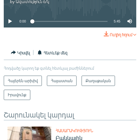
by
Ազատություն ռ/կ
No media source currently available
0:00
5:45
Ուղիղ հղում
Կիսվել
Հետևեք մեզ
Հոդվածը կարող եք գտնել հետևյալ բաժիններում
Հայերեն արխիվ
Հայաստան
Քաղաքական
Իրավունք
Շարունակել կարդալ
ՀԱՍԱՐԱԿՈՒԹՅՈՒՆ
Բանկային