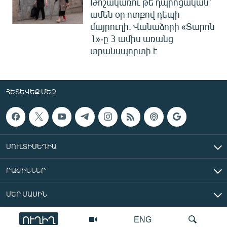
Թոշակառու թե դպրոցական՝
ամեն օր ոտքով դեպի
մայրուղի. Վանաձորի «Տարոն
1»-ը 3 ամիս առանց
տրանսպորտի է
ՀԵՏԵՎԵՔ ՄԵԶ
ՄՈՒԼՏԻՄԵԴԻԱ
ԲԱԺԻՆՆԵՐ
ՄԵՐ ՄԱՍԻՆ
ՈՒՂԻՂ
ENG
«Ազատ Եվրոպա/Ազատություն» ռադիոկայան © 2026