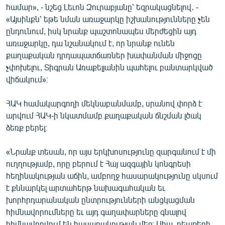
համար», - նշեց Լեւոն Զուրաբյանը՝ եզրակացնելով․ -
«Այսինքն՝ եթե նման առաջարկը իշխանությունները չեն
ընդունում, իսկ նրանք պաշտոնապես մերժեցին այդ
առաջարկը, դա նշանակում է, որ նրանք ունեն
քաղաքական դրդապատճառներ խափանման միջոցը
չփոխելու, Տիգրան Առաքելյանին պահելու բանտարկված
վիճակում»։
ՀԱԿ համակարգողի մեկնաբանմամբ, սրանով փորձ է
արվում ՀԱԿ-ի նկատմամբ քաղաքական ճնշման լծակ
ձեռք բերել։
«Նրանք տեսան, որ այս երկխոսությունը զարգանում է մի
ուղղությամբ, որը բերում է Հայ ազգային կոնգրեսի
հեղինակության աճին, ամբողջ հասարակությունը սկսում
է քննարկել արտահերթ նախագահական եւ
խորհրդարանական ընտրությունների անցկացման
հիմնավորումները եւ այդ գաղափարները գնալով
հիմնավորվում են հասարակության մեջ։ Ահա, դեպքերի