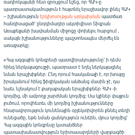
ռադիոկայանի հետ զրույցում նշեց, որ ՀԱԿ-ը
English
պատրաստակամություն է հայտնել երաշխավոր լինել ՀԱԿ
– իշխանություն
երկխոսության առկախման
պատճառ
Русский
հանդիսացած՝ ընդդիմադիր ակտիվիստ Տիգրան
Առաքելյանի խափանման միջոցը փոխելու հարցում ,
ՀԵՏԵՎԵՔ ՄԵԶ
սակայն իշխանությունները պաշտոնապես մերժել են
առաջարկը։
«Հայ ազգային կոնգրեսի պատվիրակությունը՝ ի դեմս
հինգ ներկայացուցչի, պատրաստ է եղել ներկայացնել
«Ազատության» բոլոր կայքերը
նման երաշխիքներ։ Ընդ որում հասկանալի է, որ խոսքը
իրականում հինգ ֆիզիկական անձանց մասին չէ, դա
նաեւ նշնակում է քաղաքական երաշխիքներ ՀԱԿ -ի
կողմից, մի ամբողջ շարժման կողմից: Սա կլիներ փայլուն
լուծում, որովհետեւ մի կողմից իշխանությունները
հնարավորություն կունենային օբյեկտիվորեն քննել տեղի
ունեցածը, եթե նման ցանկություն ունեին, մյուս կողմից՝
Հայ ազգային կոնգրեսը կստանձներ
պատասխանատվություն երիտասարդների վարքագծի