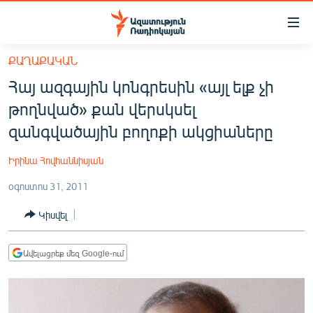
Մատչելիության
հղումներ
Անցնել
ՔԱՂԱՔԱԿԱՆ
հիմնական
ԱԶԱՏՈՒԹՅՈՒՆ TV
Հայ ազգային կոնգրեսին «այլ ելք չի
բովանդակությանը
ՀԱՅԱՍՏԱՆ
Անցնել
թողնված» քան վերսկսել
հիմնական
ՔԱՂԱՔԱԿԱՆ
զանգվածային բողոքի ակցիաները
մենյուին
ԸՆՏՐՈՒԹՅՈՒՆՆԵՐ 2026
Որոնում
Իրինա Հովհաննիսյան
ԻՐԱՎՈՒՆՔ
օգոստոս 31, 2011
ՀԱՍԱՐԱԿՈՒԹՅՈՒՆ
Կիսվել
ՏՆՏԵՍՈՒԹՅՈՒՆ
ՂԱՐԱԲԱՂ
Ավելացրեք մեզ Google-ում
ՊԱՏԵՐԱԶՄԻ 6 ՇԱԲԱԹՆԵՐԸ
ՏԱՐԱԾԱՇՐՋԱՆ