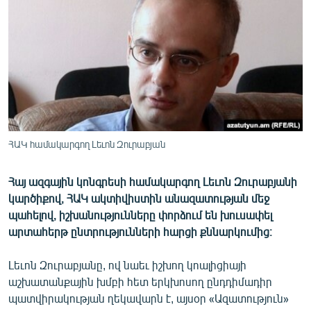
ՄԻՋԱԶԳԱՅԻՆ
ՄՇԱԿՈՒՅԹ
ՍՊՈՐՏ
ՄԵԿՆԱԲԱՆՈՒԹՅՈՒՆ
ՏՏ ԵՒ ԻՆՏԵՐՆԵՏ
ԿՈՐՈՆԱՎԻՐՈՒՍ
ՀԱԿ համակարգող Լեւոն Զուրաբյան
ԱՐԽԻՎ
Հայ ազգային կոնգրեսի համակարգող Լեւոն Զուրաբյանի
ՏԵՍԱՆՅՈՒԹԵՐ
կարծիքով, ՀԱԿ ակտիվիստին անազատության մեջ
ԲԱՆԱՎԵՃ
պահելով, իշխանությունները փորձում են խուսափել
արտահերթ ընտրությունների հարցի քննարկումից։
ՁԳՏԵԼՈՎ ԼԱՎԱԳՈՒՅՆԻՆ
ՓՈԴՔԱՍԹ
Լեւոն Զուրաբյանը, ով նաեւ իշխող կոալիցիայի
աշխատանքային խմբի հետ երկխոսող ընդդիմադիր
պատվիրակության ղեկավարն է, այսօր «Ազատություն»
Հայերեն