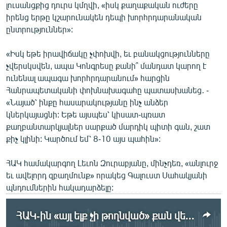
լուսանցքից դուրս կմղվի, «իսկ քաղաքական ուժերը
իրենց երթը կշարունակեն դեպի խորհրդարանական
ընտրություններ»:
«Իսկ եթե իրավիճակը չփոխվի, եւ բանակցությունները
չվերսկսվեն, ապա Կոնգրեսը քանի՞ մանդատ կարող է
ունենալ ապագա խորհրդարանում» հարցին
Հանրապետականի փոխնախագահը պատասխանեց․ -
«Նայած՝ ինքը հասարակությանը ինչ անձեր
կներկայացնի: Եթե այսպես՝ կիսատ-պռատ
քաղբանտարկյալներ սարքած մարդիկ պիտի գան, շատ
քիչ կլինի: Կարծում եմ՝ 8-10 այս պահին»:
ՀԱԿ համակարգող Լեւոն Զուրաբյանը, մինչդեռ, «անլուրջ
եւ ավելորդ զբաղմունք» որակեց Գալուստ Սահակյանի
պնդումներին հակադարձելը:
ՀԱԿ-ին «այլ ելք չի թողնված» քան վերսկսել զանգվածային բողոքի ակցիաները