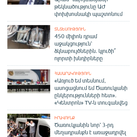
թեկնածությունը ԱԺ
փոխխոսնակի պաշտոնում
ՏՆՏԵՍՈՒԹՅՈՒՆ
450 միլիոն դրամ
աջակցություն՝
ձկնաբույծներին. կլուծի՞
ոլորտի խնդիրները
ՀԱՍԱՐԱԿՈՒԹՅՈՒՆ
«Առյուծ եմ տեսնում,
ասոցացնում եմ Ծառուկյանի
ընկերությունների հետ».
«Կենտրոն» TV-ն տուգանվեց
ԻՐԱՎՈՒՆՔ
Ծառուկյանին նոր՝ 3-րդ
մեղադրանքն է առաջադրվել