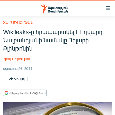
Մատչելիության
հղումներ
Անցնել
ՏԱՐԱԾԱՇՐՋԱՆ
հիմնական
ԱԶԱՏՈՒԹՅՈՒՆ TV
Wikileaks-ը հրապարակել է Էդվարդ
բովանդակությանը
ՀԱՅԱՍՏԱՆ
Անցնել
Նալբանդյանի նամակը Հիլարի
հիմնական
ՔԱՂԱՔԱԿԱՆ
Քլինթոնին
մենյուին
ԸՆՏՐՈՒԹՅՈՒՆՆԵՐ 2026
Որոնում
Հրաչ Մելքումյան
ԻՐԱՎՈՒՆՔ
օգոստոս 25, 2011
ՀԱՍԱՐԱԿՈՒԹՅՈՒՆ
Կիսվել
ՏՆՏԵՍՈՒԹՅՈՒՆ
ՂԱՐԱԲԱՂ
Ավելացրեք մեզ Google-ում
ՊԱՏԵՐԱԶՄԻ 6 ՇԱԲԱԹՆԵՐԸ
ՏԱՐԱԾԱՇՐՋԱՆ