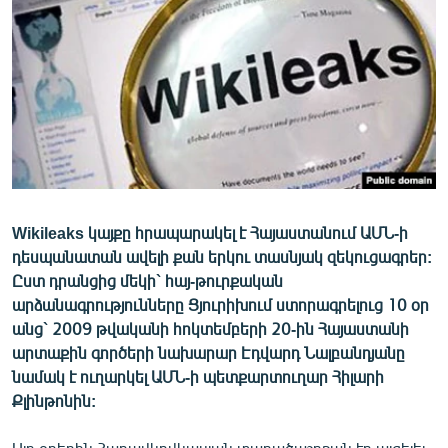
ՄԻՋԱԶԳԱՅԻՆ
ՄՇԱԿՈՒՅԹ
ՍՊՈՐՏ
ՄԵԿՆԱԲԱՆՈՒԹՅՈՒՆ
ՏՏ ԵՒ ԻՆՏԵՐՆԵՏ
ԿՈՐՈՆԱՎԻՐՈՒՍ
Wikileaks կայքը հրապարակել է Հայաստանում ԱՄՆ-ի
ԱՐԽԻՎ
դեսպանատան ավելի քան երկու տասնյակ զեկուցագրեր:
ՏԵՍԱՆՅՈՒԹԵՐ
Ըստ դրանցից մեկի` հայ-թուրքական
արձանագրությունները Ցյուրիխում ստորագրելուց 10 օր
ԲԱՆԱՎԵՃ
անց` 2009 թվականի հոկտեմբերի 20-ին Հայաստանի
ՁԳՏԵԼՈՎ ԼԱՎԱԳՈՒՅՆԻՆ
արտաքին գործերի նախարար Էդվարդ Նալբանդյանը
նամակ է ուղարկել ԱՄՆ-ի պետքարտուղար Հիլարի
ՓՈԴՔԱՍԹ
Քլինթոնին:
Հայերեն