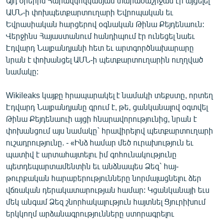
Այդ օրերին Հարավկովկասյան տարածաշրջան էր այցելել
English
ԱՄՆ-ի փոխպետքարտուղարի Եվրոպական եւ
Եվրասիական հարցերով օգնական Թինա Քեյդենաուն:
Русский
Վերջինս Հայաստանում հանդիպում էր ունեցել նաեւ
Էդվարդ Նալբանդյանի հետ եւ արտգործնախարարը
ՀԵՏԵՎԵՔ ՄԵԶ
նրան է փոխանցել ԱՄՆ-ի պետքարտուղարին ուղղված
նամակը:
Wikileaks կայքը հրապարակել է նամակի տեքստը, որտեղ
Էդվարդ Նալբանդյանը գրում է, թե, ցանկանալով օգտվել
Թինա Քեյդենաուի այցի հնարավորությունից, նրան է
«Ազատության» բոլոր կայքերը
փոխանցում այս նամակը` հրավիրելով պետքարտուղարի
ուշադրությունը. - «Ինձ համար մեծ ուրախություն եւ
պատիվ է արտահայտելու իմ գոհունակությունը
պետդեպարտամենտին եւ անձնապես Ձեզ` հայ-
թուրքական հարաբերությունները նորմալացնելու ձեր
վճռական դերակատարության համար: Կցանկանայի եւս
մեկ անգամ Ձեզ շնորհակալություն հայտնել Ցյուրիխում
երկկողմ արձանագրությունները ստորագրելու