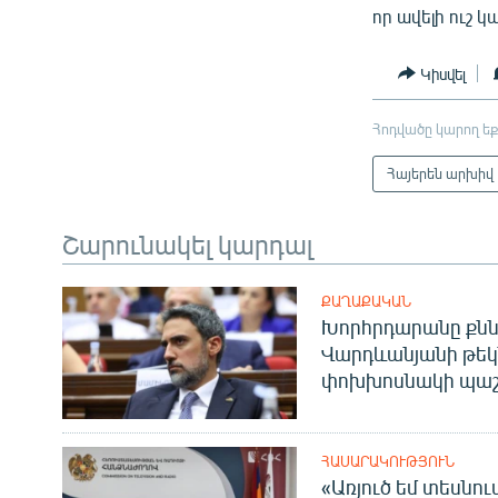
որ ավելի ուշ
Կիսվել
Հոդվածը կարող եք
Հայերեն արխիվ
Շարունակել կարդալ
ՔԱՂԱՔԱԿԱՆ
Խորհրդարանը քնն
Վարդևանյանի թեկ
փոխխոսնակի պաշ
ՀԱՍԱՐԱԿՈՒԹՅՈՒՆ
«Առյուծ եմ տեսնու