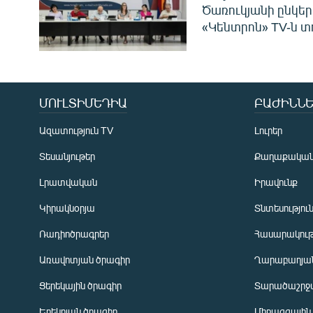
Ծառուկյանի ընկեր
«Կենտրոն» TV-ն տ
ՄՈՒԼՏԻՄԵԴԻԱ
ԲԱԺԻՆՆԵ
Ազատություն TV
Լուրեր
Տեսանյութեր
Քաղաքակա
Լրատվական
Իրավունք
Կիրակնօրյա
Տնտեսությու
Ռադիոծրագրեր
Հասարակութ
Առավոտյան ծրագիր
Ղարաբաղյան
Ցերեկային ծրագիր
Տարածաշրջ
Հայերեն
Երեկոյան ծրագիր
Միջազգային