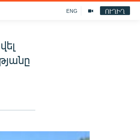
ՈՒՂԻՂ
ENG
վել
թյանը