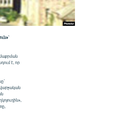
ուն»`
 մաքրման
դում է, որ
նը`
 վարչական
ան
կոյուղին»,
տը,