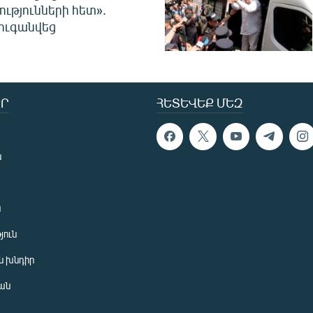
ությունների հետ».
ուգանվեց
Ր
ՀԵՏԵՎԵՔ ՄԵԶ
ն
ն
յուն
 խնդիր
ան