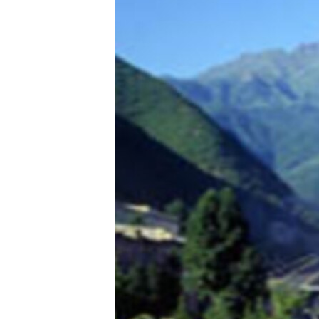
ՄԻՋԱԶԳԱՅԻՆ
ՄՇԱԿՈՒՅԹ
ՍՊՈՐՏ
ՄԵԿՆԱԲԱՆՈՒԹՅՈՒՆ
ՏՏ ԵՒ ԻՆՏԵՐՆԵՏ
ԿՈՐՈՆԱՎԻՐՈՒՍ
ԱՐԽԻՎ
ՏԵՍԱՆՅՈՒԹԵՐ
ԲԱՆԱՎԵՃ
ՁԳՏԵԼՈՎ ԼԱՎԱԳՈՒՅՆԻՆ
ՓՈԴՔԱՍԹ