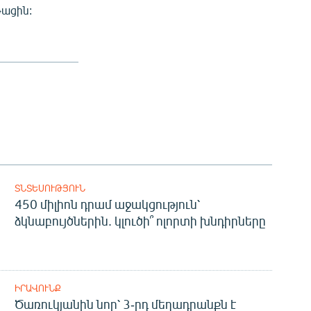
թացին:
ՏՆՏԵՍՈՒԹՅՈՒՆ
450 միլիոն դրամ աջակցություն՝
ձկնաբույծներին. կլուծի՞ ոլորտի խնդիրները
ԻՐԱՎՈՒՆՔ
Ծառուկյանին նոր՝ 3-րդ մեղադրանքն է