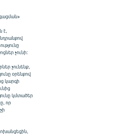
րգացման»
 է,
խնդրանքով
ությունը
ոցներ չունի:
րներ չունենք,
ունը օրենքով
նց կարգի
ունից
յունը կմտածեր
ը, որ
չի
փոխանցեցին,