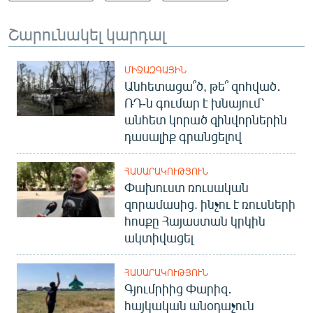
Շարունակել կարդալ
ՄԻՋԱԶԳԱՅԻՆ
Անհետացա՞ծ, թե՞ զոհված․
ՌԴ-ն գումար է խնայում՝
անհետ կորած զինվորներին
դասալիք գրանցելով
ՀԱՍԱՐԱԿՈՒԹՅՈՒՆ
Փախուստ ռուսական
զորամասից. ինչու է ռուսների
հոսքը Հայաստան կրկին
ակտիվացել
ՀԱՍԱՐԱԿՈՒԹՅՈՒՆ
Գյումրիից Փարիզ․
հայկական անօդաչուն