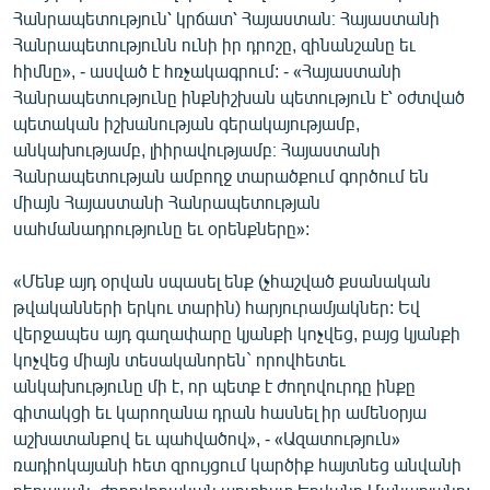
Հանրապետություն՝ կրճատ՝ Հայաստան։ Հայաստանի
English
Հանրապետությունն ունի իր դրոշը, զինանշանը եւ
Русский
հիմնը», - ասված է հռչակագրում: - «Հայաստանի
Հանրապետությունը ինքնիշխան պետություն է՝ օժտված
ՀԵՏԵՎԵՔ ՄԵԶ
պետական իշխանության գերակայությամբ,
անկախությամբ, լիիրավությամբ։ Հայաստանի
Հանրապետության ամբողջ տարածքում գործում են
միայն Հայաստանի Հանրապետության
սահմանադրությունը եւ օրենքները»:
«Ազատության» բոլոր կայքերը
«Մենք այդ օրվան սպասել ենք (չհաշված քսանական
թվականների երկու տարին) հարյուրամյակներ: Եվ
վերջապես այդ գաղափարը կյանքի կոչվեց, բայց կյանքի
կոչվեց միայն տեսականորեն` որովհետեւ
անկախությունը մի է, որ պետք է ժողովուրդը ինքը
գիտակցի եւ կարողանա դրան հասնել իր ամենօրյա
աշխատանքով եւ պահվածով», - «Ազատություն»
ռադիոկայանի հետ զրույցում կարծիք հայտնեց անվանի