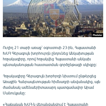
ՄԻՋԱԶԳԱՅԻՆ
ՄՇԱԿՈՒՅԹ
ՍՊՈՐՏ
ՄԵԿՆԱԲԱՆՈՒԹՅՈՒՆ
ՏՏ ԵՒ ԻՆՏԵՐՆԵՏ
ԿՈՐՈՆԱՎԻՐՈՒՍ
Ուղիղ 21 տարի առաջ` օգոստոսի 23-ին, Հայաստանի
ԽՍՀ Գերագույն խորհուրդն ընդունեց Անկախության
ԱՐԽԻՎ
հռչակագիրը, որով հռչակվեց Հայաստանի անկախ
ՏԵՍԱՆՅՈՒԹԵՐ
պետականության հաստատման գործընթացի սկիզբը:
ԲԱՆԱՎԵՃ
Հռչակագիրը Գերագույն խորհրդի նիստում ընթերցեց
ՁԳՏԵԼՈՎ ԼԱՎԱԳՈՒՅՆԻՆ
Առաջին Հանրապետության հիմնադրի անվանակից, այն
ժամանակ ամենաերիտասարդ պատգամավոր Արամ
ՓՈԴՔԱՍԹ
Մանուկյանը:
Հայերեն
«Հայկական ԽՍՀ-ն վերանվանվում է Հայաստանի