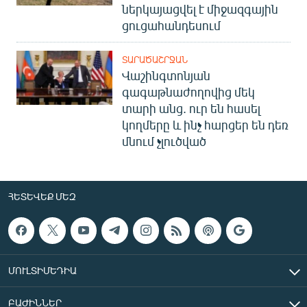
ներկայացվել է միջազգային
ցուցահանդեսում
ՏԱՐԱԾԱՇՐՋԱՆ
Վաշինգտոնյան
գագաթնաժողովից մեկ
տարի անց. ուր են հասել
կողմերը և ինչ հարցեր են դեռ
մնում չլուծված
ՀԵՏԵՎԵՔ ՄԵԶ
ՄՈՒԼՏԻՄԵԴԻԱ
ԲԱԺԻՆՆԵՐ