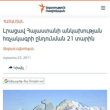
Մատչելիության
հղումներ
Անցնել
ՀԱՅԱՍՏԱՆ
հիմնական
ԱԶԱՏՈՒԹՅՈՒՆ TV
Լրացավ Հայաստանի անկախության
բովանդակությանը
ՀԱՅԱՍՏԱՆ
Անցնել
հռչակագրի ընդունման 21 տարին
հիմնական
ՔԱՂԱՔԱԿԱՆ
մենյուին
Տիգրան Ավետիսյան
ԸՆՏՐՈՒԹՅՈՒՆՆԵՐ 2026
Որոնում
օգոստոս 23, 2011
ԻՐԱՎՈՒՆՔ
Կիսվել
ՀԱՍԱՐԱԿՈՒԹՅՈՒՆ
ՏՆՏԵՍՈՒԹՅՈՒՆ
Ավելացրեք մեզ Google-ում
ՂԱՐԱԲԱՂ
ՊԱՏԵՐԱԶՄԻ 6 ՇԱԲԱԹՆԵՐԸ
ՏԱՐԱԾԱՇՐՋԱՆ