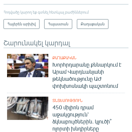
Հոդվածը կարող եք գտնել հետևյալ բաժիններում
Հայերեն արխիվ
Հայաստան
Քաղաքական
Շարունակել կարդալ
ՔԱՂԱՔԱԿԱՆ
Խորհրդարանը քննարկում է
Արամ Վարդևանյանի
թեկնածությունը ԱԺ
փոխխոսնակի պաշտոնում
ՏՆՏԵՍՈՒԹՅՈՒՆ
450 միլիոն դրամ
աջակցություն՝
ձկնաբույծներին. կլուծի՞
ոլորտի խնդիրները