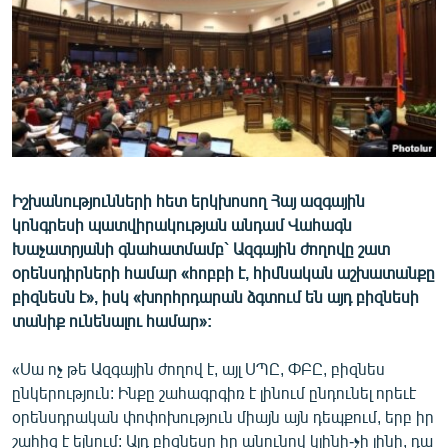
ՄԻՋԱԶԳԱՅԻՆ
ՄՇԱԿՈՒՅԹ
ՍՊՈՐՏ
ՄԵԿՆԱԲԱՆՈՒԹՅՈՒՆ
ՏՏ ԵՒ ԻՆՏԵՐՆԵՏ
ԿՈՐՈՆԱՎԻՐՈՒՍ
Իշխանությունների հետ երկխոսող Հայ ազգային
կոնգրեսի պատվիրակության անդամ Վահագն
ԱՐԽԻՎ
Խաչատրյանի գնահատմամբ` Ազգային ժողովը շատ
ՏԵՍԱՆՅՈՒԹԵՐ
օրենսդիրների համար «հոբբի է, հիմնական աշխատանքը
բիզնեսն է», իսկ «խորհրդարան ձգտում են այդ բիզնեսի
ԲԱՆԱՎԵՃ
տանիք ունենալու համար»:
ՁԳՏԵԼՈՎ ԼԱՎԱԳՈՒՅՆԻՆ
«Սա ոչ թե Ազգային ժողով է, այլ ՍՊԸ, ՓԲԸ, բիզնես
ՓՈԴՔԱՍԹ
ընկերություն: Ինքը շահագրգիռ է լինում ընդունել որեւէ
օրենսդրական փոփոխություն միայն այն դեպքում, երբ իր
Հայերեն
շահից է ելնում: Այդ բիզնեսը իր անունով կլինի-չի լինի, դա