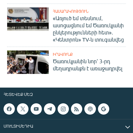
ՀԱՍԱՐԱԿՈՒԹՅՈՒՆ
«Առյուծ եմ տեսնում,
ասոցացնում եմ Ծառուկյանի
ընկերությունների հետ».
«Կենտրոն» TV-ն տուգանվեց
ԻՐԱՎՈՒՆՔ
Ծառուկյանին նոր՝ 3-րդ
մեղադրանքն է առաջադրվել
ՀԵՏԵՎԵՔ ՄԵԶ
ՄՈՒԼՏԻՄԵԴԻԱ