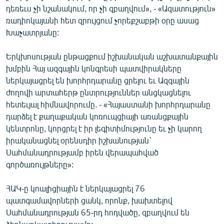
դեռեւս չի նշանակում, որ չի զբաղվում», - «Ազատություն»
English
ռադիոկայանի հետ զրույցում չորեքշաբթի օրը ասաց
Русский
Խաչատրյանը:
ՀԵՏԵՎԵՔ ՄԵԶ
Երկխոսության ընթացքում իշխանական աշխատանքային
խմբին Հայ ազգային կոնգրեսի պատվիրակները
ներկայացրել են խորհրդարանը ցրելու եւ Ազգային
ժողովի արտահերթ ընտրություններ անցկացնելու
հետեւյալ հիմնավորումը. - «Հայաստանի խորհրդարանը
դարձել է քաղաքական կոռուպցիայի առանցքային
«Ազատության» բոլոր կայքերը
կենտրոնը, կորցրել է իր լեգիտիմությունը եւ չի կարող
իրականացնել օրենսդիր իշխանության`
Սահմանադրությամբ իրեն վերապահված
գործառույթները»:
ՀԱԿ-ը կոալիցիային է ներկայացրել 76
պատգամավորների ցանկ, որոնք, խախտելով
Սահմանադրության 65-րդ հոդվածը, զբաղվում են