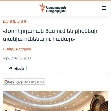
Մատչելիության
հղումներ
Անցնել
ՔԱՂԱՔԱԿԱՆ
հիմնական
ԱԶԱՏՈՒԹՅՈՒՆ TV
«Խորհրդարան ձգտում են բիզնեսի
բովանդակությանը
ՀԱՅԱՍՏԱՆ
Անցնել
տանիք ունենալու համար»
հիմնական
ՔԱՂԱՔԱԿԱՆ
մենյուին
Աստղիկ Բեդեւյան
ԸՆՏՐՈՒԹՅՈՒՆՆԵՐ 2026
Որոնում
օգոստոս 10, 2011
ԻՐԱՎՈՒՆՔ
Կիսվել
ՀԱՍԱՐԱԿՈՒԹՅՈՒՆ
ՏՆՏԵՍՈՒԹՅՈՒՆ
Ավելացրեք մեզ Google-ում
ՂԱՐԱԲԱՂ
ՊԱՏԵՐԱԶՄԻ 6 ՇԱԲԱԹՆԵՐԸ
ՏԱՐԱԾԱՇՐՋԱՆ