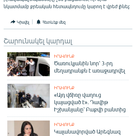
English
նկատմամբ քրեական հետապնդումը կարող է վրեժ լինել:
Русский
Կիսվել
Հետևեք մեզ
ՀԵՏԵՎԵՔ ՄԵԶ
Շարունակել կարդալ
ԻՐԱՎՈՒՆՔ
Ծառուկյանին նոր՝ 3-րդ
մեղադրանքն է առաջադրվել
«Ազատության» բոլոր կայքերը
ԻՐԱՎՈՒՆՔ
«Այդ վճիռը վաղուց
կայացված է». Դավիթ
Իշխանյանը՝ Բաքվի բանտից
ԻՐԱՎՈՒՆՔ
Կալանավորված Արեգնազ