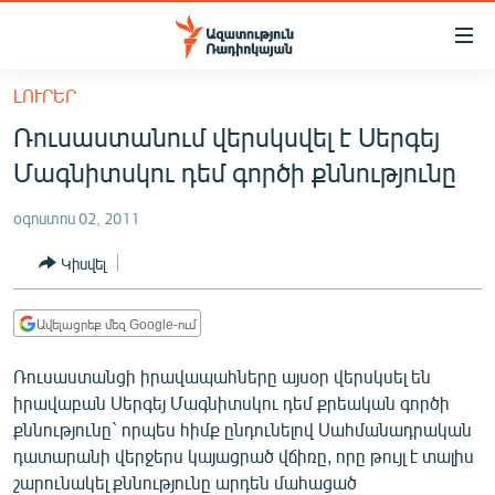
Մատչելիության
հղումներ
Անցնել
ԼՈՒՐԵՐ
հիմնական
ԱԶԱՏՈՒԹՅՈՒՆ TV
Ռուսաստանում վերսկսվել է Սերգեյ
բովանդակությանը
ՀԱՅԱՍՏԱՆ
Անցնել
Մագնիտսկու դեմ գործի քննությունը
հիմնական
ՔԱՂԱՔԱԿԱՆ
մենյուին
օգոստոս 02, 2011
ԸՆՏՐՈՒԹՅՈՒՆՆԵՐ 2026
Որոնում
Կիսվել
ԻՐԱՎՈՒՆՔ
ՀԱՍԱՐԱԿՈՒԹՅՈՒՆ
Ավելացրեք մեզ Google-ում
ՏՆՏԵՍՈՒԹՅՈՒՆ
Ռուսաստանցի իրավապահները այսօր վերսկսել են
ՂԱՐԱԲԱՂ
իրավաբան Սերգեյ Մագնիտսկու դեմ քրեական գործի
քննությունը` որպես հիմք ընդունելով Սահմանադրական
ՊԱՏԵՐԱԶՄԻ 6 ՇԱԲԱԹՆԵՐԸ
դատարանի վերջերս կայացրած վճիռը, որը թույլ է տալիս
ՏԱՐԱԾԱՇՐՋԱՆ
շարունակել քննությունը արդեն մահացած