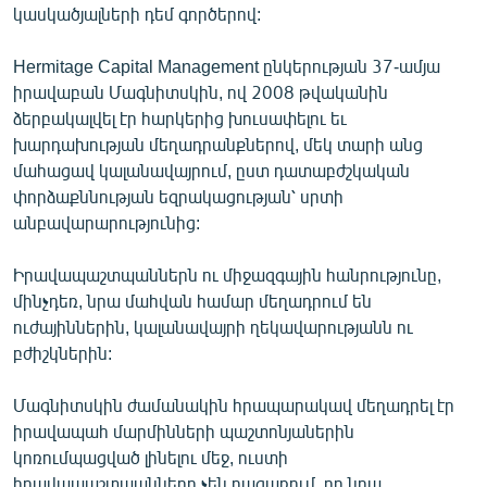
կասկածյալների դեմ գործերով:
ՄԻՋԱԶԳԱՅԻՆ
ՄՇԱԿՈՒՅԹ
Hermitage Capital Management ընկերության 37-ամյա
իրավաբան Մագնիտսկին, ով 2008 թվականին
ՍՊՈՐՏ
ձերբակալվել էր հարկերից խուսափելու եւ
ՄԵԿՆԱԲԱՆՈՒԹՅՈՒՆ
խարդախության մեղադրանքներով, մեկ տարի անց
մահացավ կալանավայրում, ըստ դատաբժշկական
ՏՏ ԵՒ ԻՆՏԵՐՆԵՏ
փորձաքննության եզրակացության՝ սրտի
ԿՈՐՈՆԱՎԻՐՈՒՍ
անբավարարությունից:
ԱՐԽԻՎ
Իրավապաշտպաններն ու միջազգային հանրությունը,
ՏԵՍԱՆՅՈՒԹԵՐ
մինչդեռ, նրա մահվան համար մեղադրում են
ուժայիններին, կալանավայրի ղեկավարությանն ու
ԲԱՆԱՎԵՃ
բժիշկներին:
ՁԳՏԵԼՈՎ ԼԱՎԱԳՈՒՅՆԻՆ
Մագնիտսկին ժամանակին հրապարակավ մեղադրել էր
ՓՈԴՔԱՍԹ
իրավապահ մարմինների պաշտոնյաներին
կոռումպացված լինելու մեջ, ուստի
Հայերեն
իրավապաշտպանները չեն բացառում, որ նրա