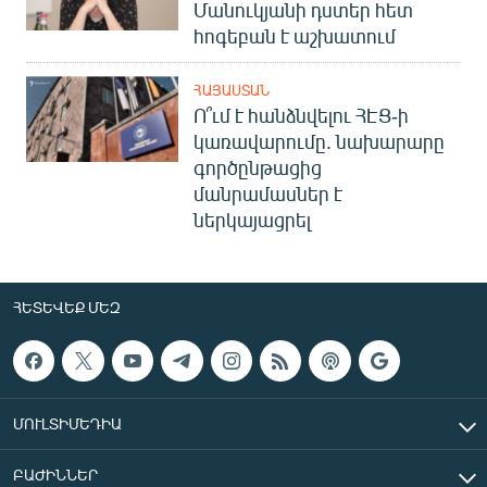
Մանուկյանի դստեր հետ
հոգեբան է աշխատում
ՀԱՅԱՍՏԱՆ
Ո՞ւմ է հանձնվելու ՀԷՑ-ի
կառավարումը. նախարարը
գործընթացից
մանրամասներ է
ներկայացրել
ՀԵՏԵՎԵՔ ՄԵԶ
ՄՈՒԼՏԻՄԵԴԻԱ
ԲԱԺԻՆՆԵՐ