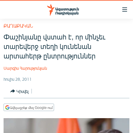
Մատչելիության
հղումներ
Անցնել
ՔԱՂԱՔԱԿԱՆ
հիմնական
ԱԶԱՏՈՒԹՅՈՒՆ TV
Փաշինյանը վստահ է, որ մինչեւ
բովանդակությանը
ՀԱՅԱՍՏԱՆ
Անցնել
տարեվերջ տեղի կունենան
հիմնական
ՔԱՂԱՔԱԿԱՆ
արտահերթ ընտրություններ
մենյուին
ԸՆՏՐՈՒԹՅՈՒՆՆԵՐ 2026
Որոնում
Սարգիս Հարությունյան
ԻՐԱՎՈՒՆՔ
հուլիս 28, 2011
ՀԱՍԱՐԱԿՈՒԹՅՈՒՆ
Կիսվել
ՏՆՏԵՍՈՒԹՅՈՒՆ
ՂԱՐԱԲԱՂ
Ավելացրեք մեզ Google-ում
ՊԱՏԵՐԱԶՄԻ 6 ՇԱԲԱԹՆԵՐԸ
ՏԱՐԱԾԱՇՐՋԱՆ