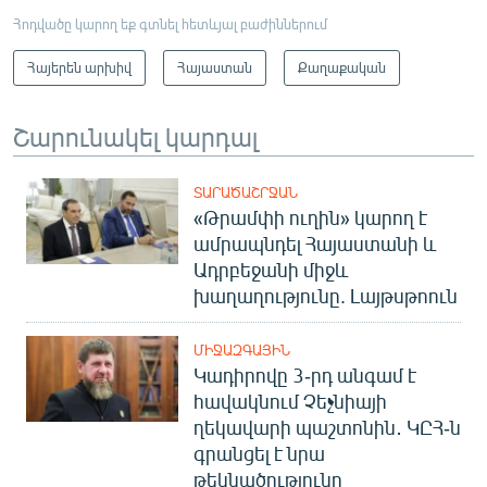
Հոդվածը կարող եք գտնել հետևյալ բաժիններում
Հայերեն արխիվ
Հայաստան
Քաղաքական
Շարունակել կարդալ
ՏԱՐԱԾԱՇՐՋԱՆ
«Թրամփի ուղին» կարող է
ամրապնդել Հայաստանի և
Ադրբեջանի միջև
խաղաղությունը. Լայթսթոուն
ՄԻՋԱԶԳԱՅԻՆ
Կադիրովը 3-րդ անգամ է
հավակնում Չեչնիայի
ղեկավարի պաշտոնին․ ԿԸՀ-ն
գրանցել է նրա
թեկնածությունը