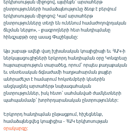
երկխոսության միջոցով, այսինքն` արտահերթ
English
ընտրությունների համաձայնությունը ձեռք է բերվում
երկխոսության միջոցով: Կամ արտահերթ
Русский
ընտրությունները տեղի են ունենում համաժողովրդական
ճնշման ներքո», - լրագրողների հետ հանդիպմանը
ՀԵՏԵՎԵՔ ՄԵԶ
հինգշաբթի օրը ասաց Փաշինյանը:
Այս շաբաթ ավելի վաղ իշխանական կոալիցիայի եւ ՀԱԿ-ի
ներկայացուցիչների երկրորդ հանդիպման օրը Կոնգրեսը
հայտարարություն տարածեց, որում` որպես քաղաքական
«Ազատության» բոլոր կայքերը
եւ տնտեսական ճգնաժամի հաղթահարման քայլեր
անհրաժեշտ է համարում հոկտեմբերի կեսերին
անցկացնել արտահերթ նախագահական
ընտրություններ, իսկ հետո` սահմանված ժամկետների
պահպանմամբ` խորհրդարանական ընտրություններ:
Երկրորդ հանդիպման ընթացքում, հիշեցնենք,
համաձայնեցվեց կոալիցիա - ՀԱԿ երկխոսության
օրակարգը: