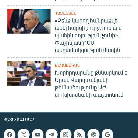
ՀԱՅԱՍՏԱՆ
«Չենք կարող հանրաքվե
անել հարցի շուրջ, որն այս
պահին գոյություն չունի»․
Փաշինյանը՝ ԵՄ
անդամակցության մասին
ՔԱՂԱՔԱԿԱՆ
Խորհրդարանը քննարկում է
Արամ Վարդևանյանի
թեկնածությունը ԱԺ
փոխխոսնակի պաշտոնում
ՀԵՏԵՎԵՔ ՄԵԶ