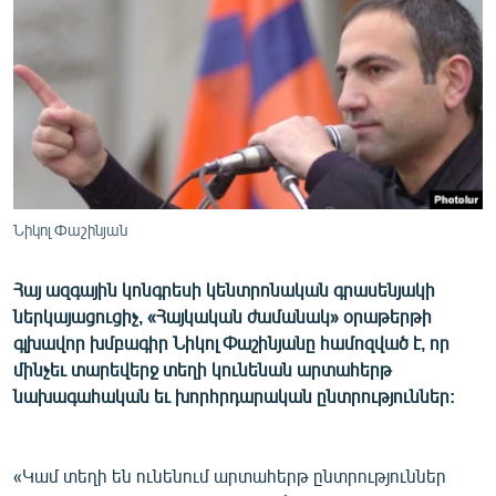
ՄԻՋԱԶԳԱՅԻՆ
ՄՇԱԿՈՒՅԹ
ՍՊՈՐՏ
ՄԵԿՆԱԲԱՆՈՒԹՅՈՒՆ
ՏՏ ԵՒ ԻՆՏԵՐՆԵՏ
ԿՈՐՈՆԱՎԻՐՈՒՍ
Նիկոլ Փաշինյան
ԱՐԽԻՎ
Հայ ազգային կոնգրեսի կենտրոնական գրասենյակի
ՏԵՍԱՆՅՈՒԹԵՐ
ներկայացուցիչ, «Հայկական ժամանակ» օրաթերթի
ԲԱՆԱՎԵՃ
գլխավոր խմբագիր Նիկոլ Փաշինյանը համոզված է, որ
մինչեւ տարեվերջ տեղի կունենան արտահերթ
ՁԳՏԵԼՈՎ ԼԱՎԱԳՈՒՅՆԻՆ
նախագահական եւ խորհրդարական ընտրություններ:
ՓՈԴՔԱՍԹ
«Կամ տեղի են ունենում արտահերթ ընտրություններ
Հայերեն