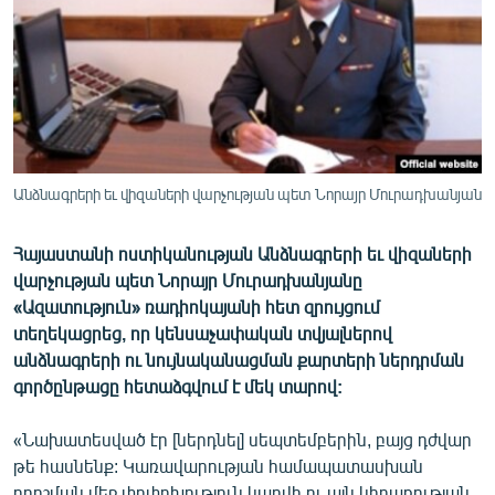
ՄԻՋԱԶԳԱՅԻՆ
ՄՇԱԿՈՒՅԹ
ՍՊՈՐՏ
ՄԵԿՆԱԲԱՆՈՒԹՅՈՒՆ
ՏՏ ԵՒ ԻՆՏԵՐՆԵՏ
Անձնագրերի եւ վիզաների վարչության պետ Նորայր Մուրադխանյան
ԿՈՐՈՆԱՎԻՐՈՒՍ
Հայաստանի ոստիկանության Անձնագրերի եւ վիզաների
ԱՐԽԻՎ
վարչության պետ Նորայր Մուրադխանյանը
ՏԵՍԱՆՅՈՒԹԵՐ
«Ազատություն» ռադիոկայանի հետ զրույցում
տեղեկացրեց, որ կենսաչափական տվյալներով
ԲԱՆԱՎԵՃ
անձնագրերի ու նույնականացման քարտերի ներդրման
ՁԳՏԵԼՈՎ ԼԱՎԱԳՈՒՅՆԻՆ
գործընթացը հետաձգվում է մեկ տարով:
ՓՈԴՔԱՍԹ
«Նախատեսված էր [ներդնել] սեպտեմբերին, բայց դժվար
թե հասնենք: Կառավարության համապատասխան
Հայերեն
որոշման մեջ փոփոխություն կարվի ու այն կիրառության