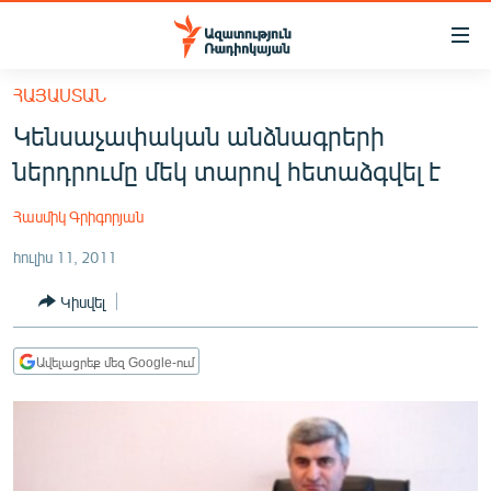
Մատչելիության
հղումներ
Անցնել
ՀԱՅԱՍՏԱՆ
հիմնական
ԱԶԱՏՈՒԹՅՈՒՆ TV
Կենսաչափական անձնագրերի
բովանդակությանը
ՀԱՅԱՍՏԱՆ
Անցնել
ներդրումը մեկ տարով հետաձգվել է
հիմնական
ՔԱՂԱՔԱԿԱՆ
մենյուին
Հասմիկ Գրիգորյան
ԸՆՏՐՈՒԹՅՈՒՆՆԵՐ 2026
Որոնում
հուլիս 11, 2011
ԻՐԱՎՈՒՆՔ
Կիսվել
ՀԱՍԱՐԱԿՈՒԹՅՈՒՆ
ՏՆՏԵՍՈՒԹՅՈՒՆ
Ավելացրեք մեզ Google-ում
ՂԱՐԱԲԱՂ
ՊԱՏԵՐԱԶՄԻ 6 ՇԱԲԱԹՆԵՐԸ
ՏԱՐԱԾԱՇՐՋԱՆ