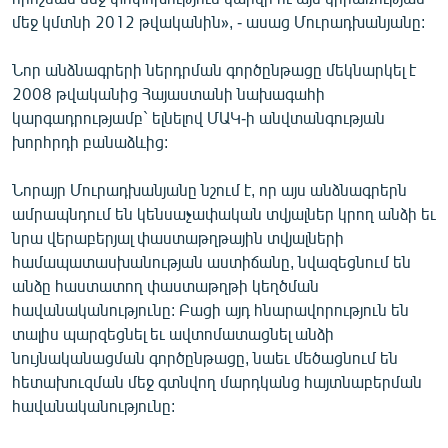
English
մեջ կմտնի 2012 թվականին», - ասաց Մուրադխանյանը:
Русский
Նոր անձնագրերի ներդրման գործընթացը մեկնարկել է
2008 թվականից Հայաստանի նախագահի
ՀԵՏԵՎԵՔ ՄԵԶ
կարգադրությամբ` ելնելով ՄԱԿ-ի անվտանգության
խորհրդի բանաձևից:
Նորայր Մուրադխանյանը նշում է, որ այս անձնագրերն
ամրապնդում են կենսաչափական տվյալներ կրող անձի եւ
նրա վերաբերյալ փաստաթղթային տվյալների
«Ազատության» բոլոր կայքերը
համապատասխանության աստիճանը, նվազեցնում են
անձը հաստատող փաստաթղթի կեղծման
հավանականությունը: Բացի այդ հնարավորություն են
տալիս պարզեցնել եւ ավտոմատացնել անձի
նույնականացման գործընթացը, նաեւ մեծացնում են
հետախուզման մեջ գտնվող մարդկանց հայտնաբերման
հավանականությունը: