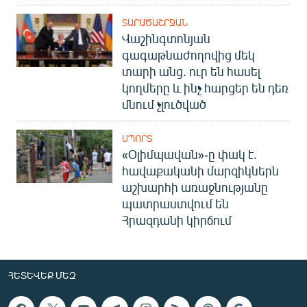
ՏԱՐԱԾԱՇՐՋԱՆ
Վաշինգտոնյան
գագաթնաժողովից մեկ
տարի անց. ուր են հասել
կողմերը և ինչ հարցեր են դեռ
մնում չլուծված
ՍՊՈՐՏ
«Օլիմպավան»-ը փակ է.
հավաքականի մարզիկներն
աշխարհի առաջնությանը
պատրաստվում են
Հրազդանի կիրճում
ՀԵՏԵՎԵՔ ՄԵԶ