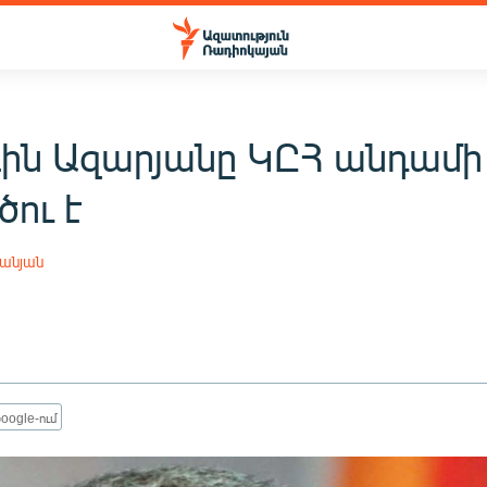
ին Ազարյանը ԿԸՀ անդամի
ու է
անյան
oogle-ում