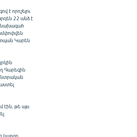
վ է որոշելու
րդեն 22 անձ է
ող նախագահ
կամփոփվեն
աշտպան Կարեն
կրկին
ող Գարեգին
 Ընտրական
պաստել
 էին. թե այս
ել
ր կարգը