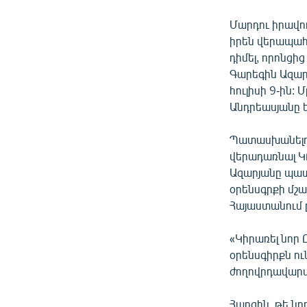
Մարդու իրավո
իրեն վերապահ
դիմել, որոնցի
Գարեգին Ազար
հուլիսի 9-ին:
Անդրեասյանը 
Պատասխանելով 
վերադառնալ Կ
Ազարյանը պատ
օրենսգրքի մշա
Հայաստանում
«Կիրառել նոր 
օրենսգիրքն ու
ժողովրդավարա
Հարցին, թե ն