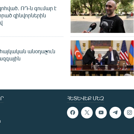
զոհված․ ՌԴ-ն գումար է
որած զինվորներին
վ
 հայկական անօդաչուն
ջազգային
Ր
ՀԵՏԵՎԵՔ ՄԵԶ
ն