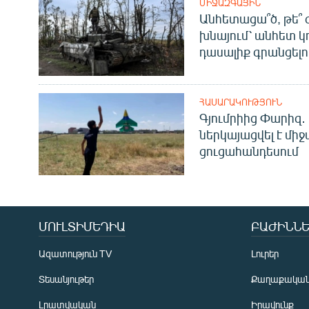
ՄԻՋԱԶԳԱՅԻՆ
Անհետացա՞ծ, թե՞ 
խնայում՝ անհետ կ
դասալիք գրանցելո
ՀԱՍԱՐԱԿՈՒԹՅՈՒՆ
Գյումրիից Փարիզ․
ներկայացվել է մի
ցուցահանդեսում
ՄՈՒԼՏԻՄԵԴԻԱ
ԲԱԺԻՆՆԵ
Ազատություն TV
Լուրեր
Տեսանյութեր
Քաղաքակա
Լրատվական
Իրավունք