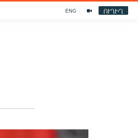
ՈՒՂԻՂ
ENG