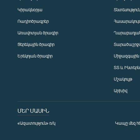
Կիրակնօրյա
Տնտեսությու
Ռադիոծրագրեր
Հասարակութ
Առավոտյան ծրագիր
Ղարաբաղյան
Ցերեկային ծրագիր
Տարածաշրջ
Հայերեն
Երեկոյան ծրագիր
Միջազգային
English
ՏՏ և Ինտեր
Русский
Մշակույթ
ՀԵՏԵՎԵՔ ՄԵԶ
Արխիվ
ՄԵՐ ՄԱՍԻՆ
«Ազատություն» ռ/կ
Կապը մեզ հ
«Ազատության» բոլոր կայքերը