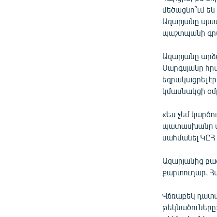
մեծացնո՞ւմ են
Ազարյանը պատա
պաշտպանի գրա
Ազարյանը արձ
Սարգսյանը հրա
եզրակացրել էր
կմասնակցի օմբ
«Ես չեմ կարծո
պատասխանը տ
սահմանել ԿԸՀ 
Ազարյանից բաց
քարտուղար, Հ
Վճռաբեկ դատար
թեկնածուները: