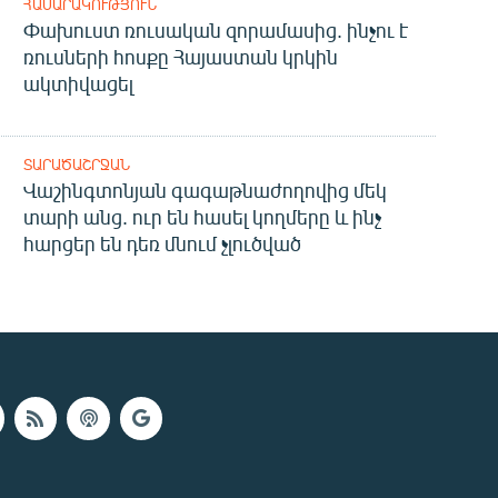
ՀԱՍԱՐԱԿՈՒԹՅՈՒՆ
Փախուստ ռուսական զորամասից. ինչու է
ռուսների հոսքը Հայաստան կրկին
ակտիվացել
ՏԱՐԱԾԱՇՐՋԱՆ
Վաշինգտոնյան գագաթնաժողովից մեկ
տարի անց. ուր են հասել կողմերը և ինչ
հարցեր են դեռ մնում չլուծված