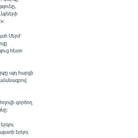
թյունը,
ւնքների
»:
գահ Սերժ
ւլը
լուց հետո
րքը այդ հարցի
րամանագրով
ժողովի գործող
նը:
 երկու
ալատի երկու