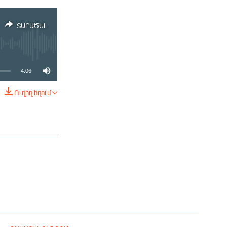
ՏԱՐԱԾԵԼ
4:06
Ուղիղ հղում
ՏԱՐԱԾԵԼ