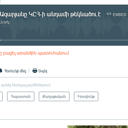
:
Ազարյանը ԿԸՀ-ի անդամի թեկնածու է
EMBED
ն ռ/կ
No media source currently available
ը բացել առանձին պատուհանում
EMBED
Հետևեք մեզ
Տպել
 գտնել հետևյալ բաժիններում
Հայաստան
Քաղաքական
Իրավունք