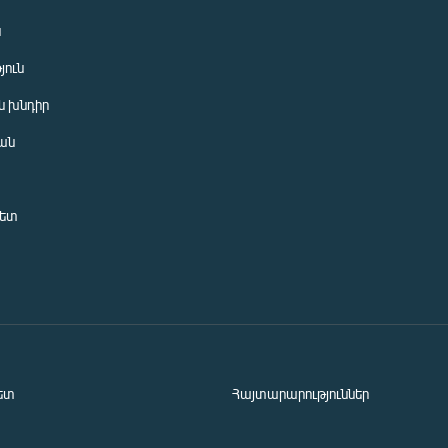
ն
յուն
 խնդիր
ան
նետ
ետ
Հայտարարություններ