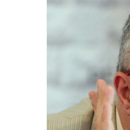
ՄԻՋԱԶԳԱՅԻՆ
ՄՇԱԿՈՒՅԹ
ՍՊՈՐՏ
ՄԵԿՆԱԲԱՆՈՒԹՅՈՒՆ
ՏՏ ԵՒ ԻՆՏԵՐՆԵՏ
ԿՈՐՈՆԱՎԻՐՈՒՍ
ԱՐԽԻՎ
ՏԵՍԱՆՅՈՒԹԵՐ
ԲԱՆԱՎԵՃ
ՁԳՏԵԼՈՎ ԼԱՎԱԳՈՒՅՆԻՆ
ՓՈԴՔԱՍԹ